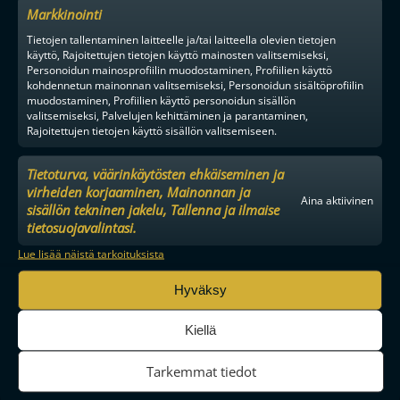
Markkinointi
Tietojen tallentaminen laitteelle ja/tai laitteella olevien tietojen
käyttö, Rajoitettujen tietojen käyttö mainosten valitsemiseksi,
Personoidun mainosprofiilin muodostaminen, Profiilien käyttö
kohdennetun mainonnan valitsemiseksi, Personoidun sisältöprofiilin
muodostaminen, Profiilien käyttö personoidun sisällön
valitsemiseksi, Palvelujen kehittäminen ja parantaminen,
Rajoitettujen tietojen käyttö sisällön valitsemiseen.
Tietoturva, väärinkäytösten ehkäiseminen ja
virheiden korjaaminen, Mainonnan ja
Aina aktiivinen
sisällön tekninen jakelu, Tallenna ja ilmaise
MAAILMAN VIIHDYTTÄVINTÄ SALIBANDYA
tietosuojavalintasi.
Lue lisää näistä tarkoituksista
Hyväksy
SEURAA MEITÄ SOMESSA
Kiellä
Tarkemmat tiedot