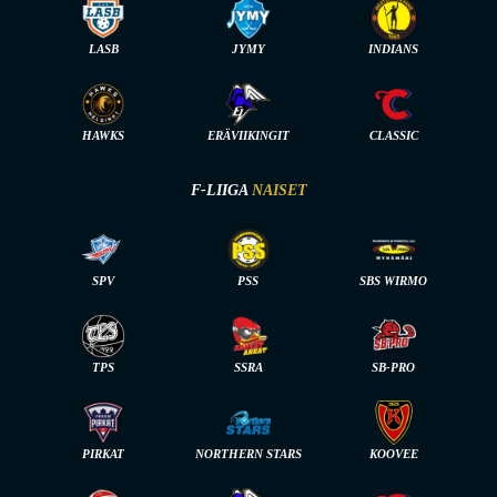
LASB
JYMY
INDIANS
HAWKS
ERÄVIIKINGIT
CLASSIC
F-LIIGA
NAISET
SPV
PSS
SBS WIRMO
TPS
SSRA
SB-PRO
PIRKAT
NORTHERN STARS
KOOVEE