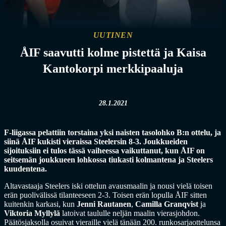
UUTINEN
ÅIF saavutti kolme pistettä ja Kaisa
Kantokorpi merkkipaaluja
28.1.2021
F-liigassa pelattiin torstaina yksi naisten tasolohko B:n ottelu, ja
siinä ÅIF kukisti vieraissa Steelersin 8-3. Joukkueiden
sijoituksiin ei tulos tässä vaiheessa vaikuttanut, kun ÅIF on
seitsemän joukkueen lohkossa tiukasti kolmantena ja Steelers
kuudentena.
Altavastaaja Steelers iski ottelun avausmaalin ja nousi vielä toisen
erän puolivälissä tilanteeseen 2-3. Toisen erän lopulla ÅIF sitten
kuitenkin karkasi, kun
Jenni Rautanen
,
Camilla Granqvist
ja
Viktoria Myllylä
latoivat taululle neljän maalin vierasjohdon.
Päätösjaksolla osuivat vieraille vielä tänään 200. runkosarjaottelunsa