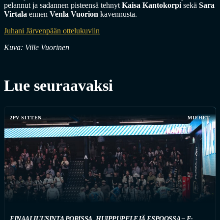
pelannut ja sadannen pisteensä tehnyt
Kaisa Kantokorpi
sekä
Sara
Virtala
ennen
Venla Vuorion
kavennusta.
Juhani Järvenpään ottelukuviin
Kuva: Ville Vuorinen
Lue seuraavaksi
2PV SITTEN
MIEHET
FINAALIUUSINTA PORISSA, HUIPPUPELEJÄ ESPOOSSA – F-