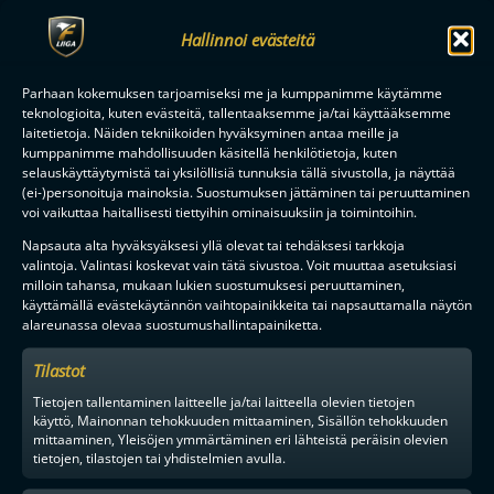
Hallinnoi evästeitä
Parhaan kokemuksen tarjoamiseksi me ja kumppanimme käytämme
teknologioita, kuten evästeitä, tallentaaksemme ja/tai käyttääksemme
laitetietoja. Näiden tekniikoiden hyväksyminen antaa meille ja
kumppanimme mahdollisuuden käsitellä henkilötietoja, kuten
selauskäyttäytymistä tai yksilöllisiä tunnuksia tällä sivustolla, ja näyttää
(ei-)personoituja mainoksia. Suostumuksen jättäminen tai peruuttaminen
voi vaikuttaa haitallisesti tiettyihin ominaisuuksiin ja toimintoihin.
Napsauta alta hyväksyäksesi yllä olevat tai tehdäksesi tarkkoja
valintoja. Valintasi koskevat vain tätä sivustoa. Voit muuttaa asetuksiasi
milloin tahansa, mukaan lukien suostumuksesi peruuttaminen,
käyttämällä evästekäytännön vaihtopainikkeita tai napsauttamalla näytön
alareunassa olevaa suostumushallintapainiketta.
Tilastot
Tietojen tallentaminen laitteelle ja/tai laitteella olevien tietojen
käyttö, Mainonnan tehokkuuden mittaaminen, Sisällön tehokkuuden
mittaaminen, Yleisöjen ymmärtäminen eri lähteistä peräisin olevien
tietojen, tilastojen tai yhdistelmien avulla.