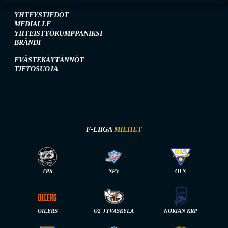
YHTEYSTIEDOT
MEDIALLE
YHTEISTYÖKUMPPANIKSI
BRÄNDI
EVÄSTEKÄYTÄNNÖT
TIETOSUOJA
F-LIIGA
MIEHET
TPS
SPV
OLS
OILERS
O2-JYVÄSKYLÄ
NOKIAN KRP