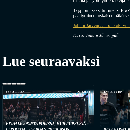
maalia ja syötti yhden. Neljä pi
Tappion lisäksi tummensi EräVii
päättyminen tuskaisen näköisee
Juhani Järvenpään ottelukuviin
Kuva: Juhani Järvenpää
Lue seuraavaksi
3PV SITTEN
MIEHET
4PV SITTEN
FINAALIUUSINTA PORISSA, HUIPPUPELEJÄ
ESPOOSSA – F-LIIGAN PRESEASON
KETKÄ OVAT 