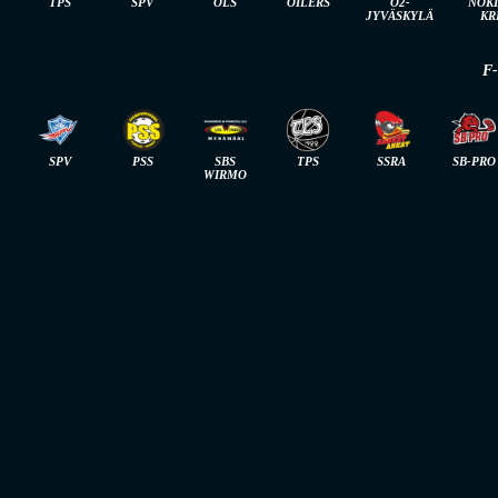
TPS
SPV
OLS
OILERS
O2-
NOK
JYVÄSKYLÄ
KR
F
SPV
PSS
SBS
TPS
SSRA
SB-PRO
WIRMO