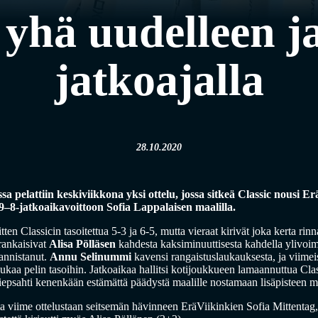
 yhä uudelleen ja
jatkoajalla
28.10.2020
ssa pelattiin keskiviikkona yksi ottelu, jossa sitkeä Classic nousi 
 9–8-jatkoaikavoittoon Sofia Lappalaisen maalilla.
sitten Classicin tasoitettua 5-3 ja 6-5, mutta vieraat kirivät joka kerta r
ankaisivat
Alisa Pölläsen
kahdesta kaksiminuuttisesta kahdella ylivoim
lannistanut.
Annu Selinummi
kavensi rangaistuslaukauksesta, ja viimei
ukaa pelin tasoihin. Jatkoaikaa hallitsi kotijoukkueen lamaannuttua Cla
epsahti kenenkään estämättä päädystä maalille nostamaan lisäpisteen 
sta viime ottelustaan seitsemän hävinneen EräViikinkien Sofia Mittentag