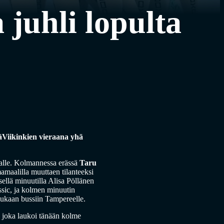
 juhli lopulta
EräViikinkien vieraana yhä
innalle. Kolmannessa erässä
Taru
amaalilla muuttaen tilanteeksi
sellä minuutilla Alisa Pöllänen
ssic, ja kolmen minuutin
mukaan bussiin Tampereelle.
, joka laukoi tänään kolme