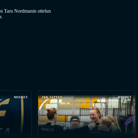
neen Taru Nordmanin ottelun
a.
MIEHET
1KK SITTEN
MIEHET