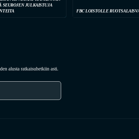
Ä SEUROJEN JULKAISTUJA
NTEITA
FBC LOISTOLLE RUOTSALAISV
en alusta ratkaisuhetkiin asti.