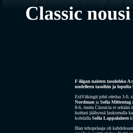
Classic nousi
F-liigan naisten tasolohko A:
uudelleen tasoihin ja lopulta
EräViikingit johti ottelua 3-0, 
Nordman
ja
Sofia Mittentag
r
8-6, mutta Classicia ei sekään 
kuittasi jäähynsä laukomalla ka
kohdalla
Sofia Lappalainen
ki
Illan tehopelaaja oli kahdeksa