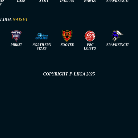
IAN
LASB
JYMY
INDIANS
HAWKS
ERÄVIIKINGIT
P
-LIIGA
NAISET
PIRKAT
NORTHERN
KOOVEE
FBC
ERÄVIIKINGIT
STARS
LOISTO
COPYRIGHT F-LIIGA 2025