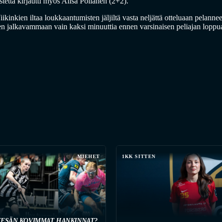
stettä kirjautti myös Alisa Pöllänen (2+2).
kinkien iltaa loukkaantumisten jäljiltä vasta neljättä otteluaan pelan
n jalkavammaan vain kaksi minuuttia ennen varsinaisen peliajan loppu
MIEHET
1KK SITTEN
KESÄN KOVIMMAT HANKINNAT?