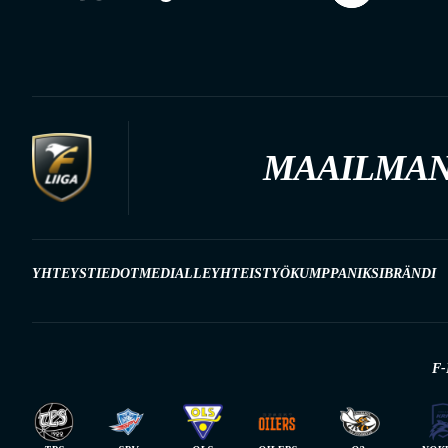
MAAILMAN
YHTEYSTIEDOT
MEDIALLE
YHTEISTYÖKUMPPANIKSI
BRÄNDI
F-