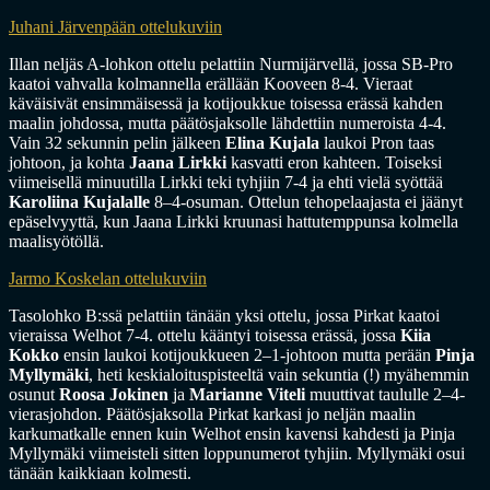
Juhani Järvenpään ottelukuviin
Illan neljäs A-lohkon ottelu pelattiin Nurmijärvellä, jossa SB-Pro
kaatoi vahvalla kolmannella erällään Kooveen 8-4. Vieraat
käväisivät ensimmäisessä ja kotijoukkue toisessa erässä kahden
maalin johdossa, mutta päätösjaksolle lähdettiin numeroista 4-4.
Vain 32 sekunnin pelin jälkeen
Elina Kujala
laukoi Pron taas
johtoon, ja kohta
Jaana Lirkki
kasvatti eron kahteen. Toiseksi
viimeisellä minuutilla Lirkki teki tyhjiin 7-4 ja ehti vielä syöttää
Karoliina Kujalalle
8–4-osuman. Ottelun tehopelaajasta ei jäänyt
epäselvyyttä, kun Jaana Lirkki kruunasi hattutemppunsa kolmella
maalisyötöllä.
Jarmo Koskelan ottelukuviin
Tasolohko B:ssä pelattiin tänään yksi ottelu, jossa Pirkat kaatoi
vieraissa Welhot 7-4. ottelu kääntyi toisessa erässä, jossa
Kiia
Kokko
ensin laukoi kotijoukkueen 2–1-johtoon mutta perään
Pinja
Myllymäki
, heti keskialoituspisteeltä vain sekuntia (!) myähemmin
osunut
Roosa Jokinen
ja
Marianne Viteli
muuttivat taululle 2–4-
vierasjohdon. Päätösjaksolla Pirkat karkasi jo neljän maalin
karkumatkalle ennen kuin Welhot ensin kavensi kahdesti ja Pinja
Myllymäki viimeisteli sitten loppunumerot tyhjiin. Myllymäki osui
tänään kaikkiaan kolmesti.