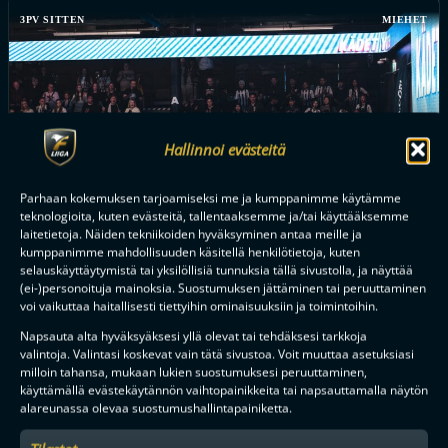
3PV SITTEN
MIEHET
Hallinnoi evästeitä
Parhaan kokemuksen tarjoamiseksi me ja kumppanimme käytämme
teknologioita, kuten evästeitä, tallentaaksemme ja/tai käyttääksemme
FINAALIUUSINTA PORISSA, HUIPPUPELEJÄ ESPOOSSA – F-
laitetietoja. Näiden tekniikoiden hyväksyminen antaa meille ja
LIIGAN PRESEASON TARJOILEE TUHDIN KATTAUKSEN
kumppanimme mahdollisuuden käsitellä henkilötietoja, kuten
HUIPPUVIIHDETTÄ
selauskäyttäytymistä tai yksilöllisiä tunnuksia tällä sivustolla, ja näyttää
(ei-)personoituja mainoksia. Suostumuksen jättäminen tai peruuttaminen
voi vaikuttaa haitallisesti tiettyihin ominaisuuksiin ja toimintoihin.
Napsauta alta hyväksyäksesi yllä olevat tai tehdäksesi tarkkoja
valintoja. Valintasi koskevat vain tätä sivustoa. Voit muuttaa asetuksiasi
Tilaa uutiskirje
milloin tahansa, mukaan lukien suostumuksesi peruuttaminen,
käyttämällä evästekäytännön vaihtopainikkeita tai napsauttamalla näytön
Saat kirjeen noin kerran kuukaudessa F-liigakauden alusta
alareunassa olevaa suostumushallintapainiketta.
ratkaisuhetkiin asti.