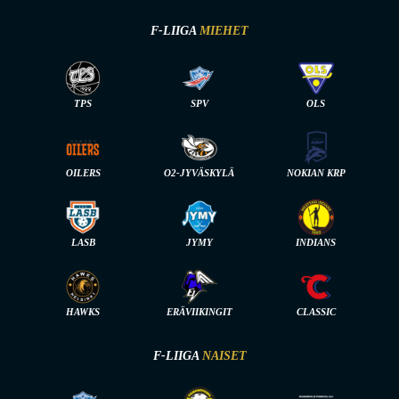
F-LIIGA
MIEHET
TPS
SPV
OLS
OILERS
O2-JYVÄSKYLÄ
NOKIAN KRP
LASB
JYMY
INDIANS
HAWKS
ERÄVIIKINGIT
CLASSIC
F-LIIGA
NAISET