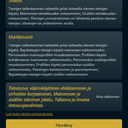
Tilastot
Tietojen tallentaminen laitteelle ja/tai laitteella olevien tietojen
käyttö, Mainonnan tehokkuuden mittaaminen, Sisällön tehokkuuden
mittaaminen, Yleisöjen ymmärtäminen eri lähteistä peräisin olevien
tietojen, tilastojen tai yhdistelmien avulla.
TILAA
Markkinointi
Tietojen tallentaminen laitteelle ja/tai laitteella olevien tietojen
käyttö, Rajoitettujen tietojen käyttö mainosten valitsemiseksi,
F-LIIGAN
KUMPPANIT
Personoidun mainosprofiilin muodostaminen, Profiilien käyttö
kohdennetun mainonnan valitsemiseksi, Personoidun sisältöprofiilin
muodostaminen, Profiilien käyttö personoidun sisällön
valitsemiseksi, Palvelujen kehittäminen ja parantaminen,
Rajoitettujen tietojen käyttö sisällön valitsemiseen.
Tietoturva, väärinkäytösten ehkäiseminen ja
virheiden korjaaminen, Mainonnan ja
Aina aktiivinen
sisällön tekninen jakelu, Tallenna ja ilmaise
tietosuojavalintasi.
Lue lisää näistä tarkoituksista
Hyväksy