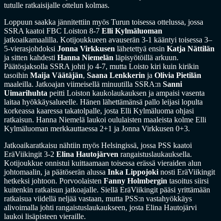
tutulle ratkaisijalle ottelun kolmas.
Loppuun saakka jännitettiin myös Turun toisessa ottelussa, jossa
SSRA kaatoi FBC Loiston 8-7
Elli Kylmäluoman
jatkoaikamaalilla. Kotijoukkueen avauserän 3-1 kääntyi toisessa 3–
5-vierasjohdoksi
Jonna Virkkusen
lähetettyä ensin
Katja Nättilän
ja sitten kahdesti
Hanna Niemelän
läpisyötöillä arkuun.
Päätösjaksolla SSRA johti jo 4-7, mutta Loisto kiri kuin kirikin
tasoihin
Maija Väätäjän
,
Saana Lenkkerin
ja
Olivia Pietilän
maaleilla. Jatkoajan viimeisellä minuutilla SSRA:n
Sanni
Uimarihuhta
peitti Loiston kaukolaukauksen ja ampaisi vasenta
laitaa hyökkäysalueelle. Hänen lähettämänsä pallo leijasi lopulta
korkeassa kaaressa takatolpalle, josta Elli Kylmäluoma ohjasi
ratkaisun. Hanna Niemelä laukoi oululaisten maaleista kolme Elli
Kylmäluoman merkkauttaessa 2+1 ja Jonna Virkkusen 0+3.
Jatkoaikaratkaisu nähtiin myös Helsingissä, jossa PSS kaatoi
EräViikingit 3-2
Elina Hautojärven
rangaistuslaukauksella.
Kotijoukkue onnistui kuittaamaan toisessa erässä vieraiden alun
johtomaalin, ja päätöserän alussa
Inka Lippojoki
nosti EräViikingit
hetkeksi johtoon. Porvoolaisten
Fanny Holmbergin
tasoitus siirsi
kuitenkin ratkaisun jatkoajalle. Siellä EräViikingit pääsi yrittämään
ratkaisua viidellä neljää vastaan, mutta PSS:n vastahyökkäys
alivoimalla johti rangaistuslaukaukseen, josta Elina Hautojärvi
laukoi lisäpisteen vieraille.