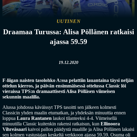
UUTINEN
Draamaa Turussa: Alisa Pöllänen ratkaisi
ajassa 59.59
19.12.2020
F-liigan naisten tasolohko A:ssa pelattiin lauantaina täysi neljän
ottelun kierros, ja päivän ensimmäisessä ottelussa Classic löi
vieraissa TPS:n dramaattisesti Alisa Pölläsen viimeisen
sekunnin maalilla.
Alussa johdossa käväissyt TPS tasoitti sen jälkeen kolmesti
Classicin yhden maalin etumatkan, ja yhdeksän minuuttia ennen
loppua
Laura Rantanen
laukoi tilanteeksi 4-4. Viimeisellä
minuutilla Classic kuitenkin rakensi ratkaisun, kun
Ellinoora
Vihreäsaari
kaivoi pallon päädystä maalille ja Alisa Pöllänen lakaisi
sen kolmen vastustajan keskeltä verkkoon ajassa 59.59. Osuma oli