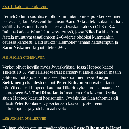
Esa Takalon ottelukuviin
Eemeli Salinin suoritus ei ollut sunnuntain ainoa poikkeuksellinen
pistesaalis, kun Westend Indiansin
Aaro Astala
teki kaksi maalia ja
syötti viisi espoolaisten kaataessa vieraskaukalossa OLS:n 8-4.
Indians karkasi isänniltä toisessa erässä, jossa
Niko Laiti
ja Aaro
Astala muuttivat tasatilanteen 2–6-vierasjohdoksi kummankin
osuessa kahdesti. Laiti laukoi ”Heimolle” tänään hattutempun ja
Sami Niskanen
kirjautti tehot 2+1.
Ari Arolan ottelukuviin
Verkot olivat kovilla myös Jyväskylässä, jossa Happee kaatoi
Tiikerit 10-5. Vantaalaiset vieraat karkasivat aluksi kahden maalin
johtoon, mutta jo ensimmäiseen taukoon mennessä
Kaapo
Siekkinen
ja kahdesti osunut
Peter Kotilainen
olivat siirtäneet
isännät edelle. Happeen karattua Tiikerit kykeni nousemaan enää
tilanteeseen 6-3
Toni Rintalan
kolmannen erän kavennuksella,
sitten Happee kaasutti horisonttiin. Jyväskylän illan tehomies oli
tutusti Peter Kotilainen, joka tänään kasvatti pistetiliään
hattutempulla ja yhdellä maalisyötöllä.
Esa Jokisen ottelukuviin
F-liigan yhden ottelun maaliennätys on
Lasse Riitesuon
ja
Henri