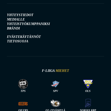
YHTEYSTIEDOT
MEDIALLE
YHTEISTYÖKUMPPANIKSI
BRÄNDI
EVÄSTEKÄYTÄNNÖT
TIETOSUOJA
F-LIIGA
MIEHET
TPS
SPV
OLS
OILERS
O2-JYVÄSKYLÄ
NOKIAN KRP