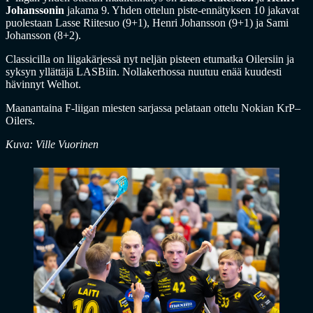
Johanssonin
jakama 9. Yhden ottelun piste-ennätyksen 10 jakavat
puolestaan Lasse Riitesuo (9+1), Henri Johansson (9+1) ja Sami
Johansson (8+2).
Classicilla on liigakärjessä nyt neljän pisteen etumatka Oilersiin ja
syksyn yllättäjä LASBiin. Nollakerhossa nuutuu enää kuudesti
hävinnyt Welhot.
Maanantaina F-liigan miesten sarjassa pelataan ottelu Nokian KrP–
Oilers.
Kuva: Ville Vuorinen