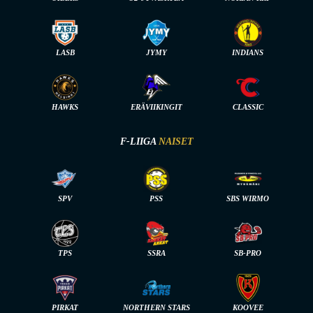
LASB
JYMY
INDIANS
HAWKS
ERÄVIIKINGIT
CLASSIC
F-LIIGA
NAISET
SPV
PSS
SBS WIRMO
TPS
SSRA
SB-PRO
PIRKAT
NORTHERN STARS
KOOVEE