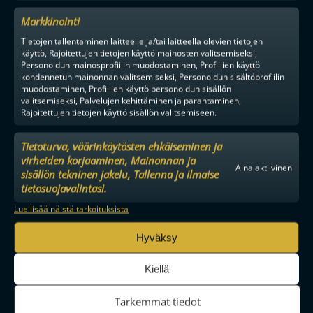
Markkinointi
Tietojen tallentaminen laitteelle ja/tai laitteella olevien tietojen
käyttö, Rajoitettujen tietojen käyttö mainosten valitsemiseksi,
Personoidun mainosprofiilin muodostaminen, Profiilien käyttö
kohdennetun mainonnan valitsemiseksi, Personoidun sisältöprofiilin
muodostaminen, Profiilien käyttö personoidun sisällön
valitsemiseksi, Palvelujen kehittäminen ja parantaminen,
Rajoitettujen tietojen käyttö sisällön valitsemiseen.
Tietoturva, väärinkäytösten ehkäiseminen ja
virheiden korjaaminen, Mainonnan ja
Aina aktiivinen
sisällön tekninen jakelu, Tallenna ja ilmaise
tietosuojavalintasi.
Lue lisää näistä tarkoituksista
Hyväksy
Kiellä
Tarkemmat tiedot