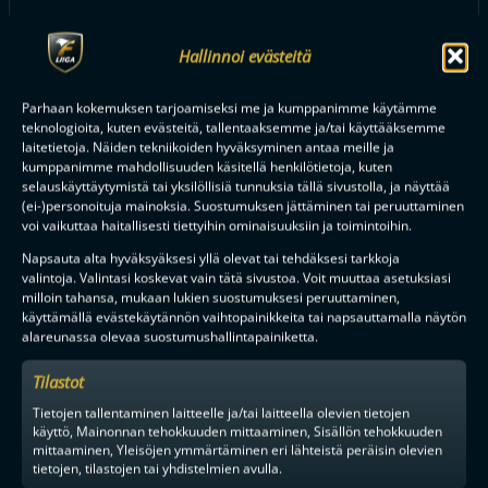
Hallinnoi evästeitä
KESÄN MUUTTOHAUKAT: KÄÄNTYNYT VIRTA PALAUTTI
MAAILMANMESTARINKIN OULUUN
Parhaan kokemuksen tarjoamiseksi me ja kumppanimme käytämme
teknologioita, kuten evästeitä, tallentaaksemme ja/tai käyttääksemme
laitetietoja. Näiden tekniikoiden hyväksyminen antaa meille ja
kumppanimme mahdollisuuden käsitellä henkilötietoja, kuten
Tilaa uutiskirje
selauskäyttäytymistä tai yksilöllisiä tunnuksia tällä sivustolla, ja näyttää
(ei-)personoituja mainoksia. Suostumuksen jättäminen tai peruuttaminen
Saat kirjeen noin kerran kuukaudessa F-liigakauden alusta
voi vaikuttaa haitallisesti tiettyihin ominaisuuksiin ja toimintoihin.
ratkaisuhetkiin asti.
Napsauta alta hyväksyäksesi yllä olevat tai tehdäksesi tarkkoja
valintoja. Valintasi koskevat vain tätä sivustoa. Voit muuttaa asetuksiasi
milloin tahansa, mukaan lukien suostumuksesi peruuttaminen,
käyttämällä evästekäytännön vaihtopainikkeita tai napsauttamalla näytön
alareunassa olevaa suostumushallintapainiketta.
Tilastot
TILAA
Tietojen tallentaminen laitteelle ja/tai laitteella olevien tietojen
käyttö, Mainonnan tehokkuuden mittaaminen, Sisällön tehokkuuden
mittaaminen, Yleisöjen ymmärtäminen eri lähteistä peräisin olevien
tietojen, tilastojen tai yhdistelmien avulla.
F-LIIGAN
KUMPPANIT