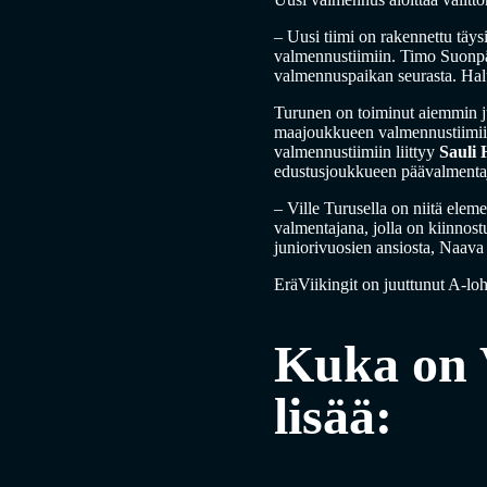
– Uusi tiimi on rakennettu tä
valmennustiimiin. Timo Suonpä
valmennuspaikan seurasta. Halu
Turunen on toiminut aiemmin j
maajoukkueen valmennustiimiin,
valmennustiimiin liittyy
Sauli
edustusjoukkueen päävalmenta
– Ville Turusella on niitä eleme
valmentajana, jolla on kiinno
juniorivuosien ansiosta, Naav
EräViikingit on juuttunut A-loh
Kuka on 
lisää: