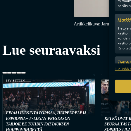
mittaam
peräisin
Markki
Artikkelikuva: Jarmo Koskela
Tietojen 
käyttö m
kohdenne
käyttö p
Lue seuraavaksi
Rajoitet
Tietot
Mainonn
Lue lisää 
tietosu
3PV SITTEN
MIEHET
4PV SITTEN
FINAALIUUSINTA PORISSA, HUIPPUPELEJÄ
ESPOOSSA – F-LIIGAN PRESEASON
KETKÄ OVAT 
TARJOILEE TUHDIN KATTAUKSEN
SEURAA TÄST
HUIPPUVIIHDETTÄ
SOPIMUSTILA