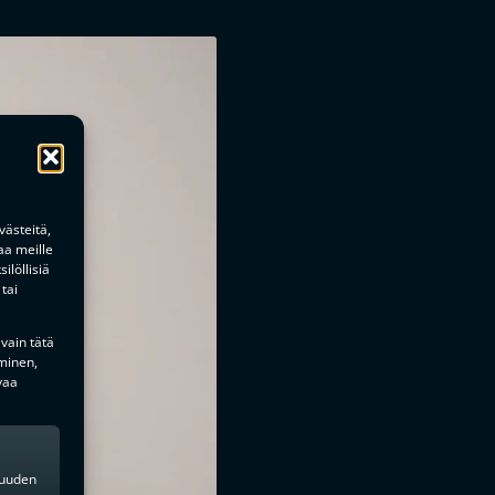
ästeitä,
aa meille
ilöllisiä
tai
 vain tätä
minen,
vaa
kkuuden