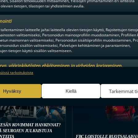
inen, Sisällön tehokkuuden mittaaminen, Yleisöjen ymmärtäminen eri lähteistä
 olevien tietojen, tilastojen tai yhdistelmien avulla.
nointi
tallentaminen laitteelle ja/tai laitteella olevien tietojen käyttö, Rajoitettujen tietoj
ainosten valitsemiseksi, Personoidun mainosprofiilin muodostaminen, Profiilien 
tun mainonnan valitsemiseksi, Personoidun sisältöprofiilin muodostaminen, Prof
ersonoidun sisällön valitsemiseksi, Palvelujen kehittäminen ja parantaminen,
tujen tietojen käyttö sisällön valitsemiseen.
urva, väärinkäytösten ehkäiseminen ja virheiden korjaaminen,
an ja sisällön tekninen jakelu, Tallenna ja ilmaise
Aina a
näistä tarkoituksista
ojavalintasi.
MIEHET
1KK SITTEN
Tarkemmat ti
Hyväksy
Kiellä
KESÄN KOVIMMAT HANKINNAT?
Ä SEUROJEN JULKAISTUJA
NTEITA
FBC LOISTOLLE RUOTSALAISV