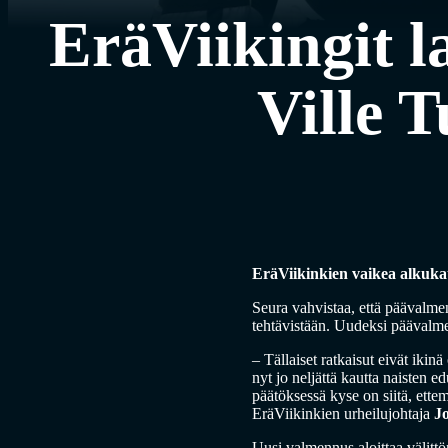
EräViikingit l
Ville 
EräViikinkien vaikea alkukau
Seura vahvistaa, että päävalme
tehtävistään. Uudeksi päävalm
– Tällaiset ratkaisut eivät iki
nyt jo neljättä kautta naisten 
päätöksessä kyse on siitä, ettemm
EräViikinkien urheilujohtaja
J
Uusi valmennus aloittaa välittö