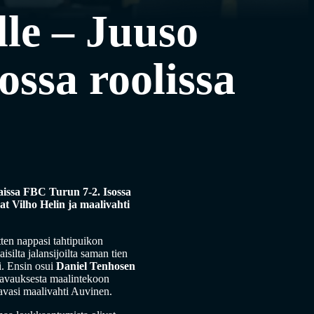
lle – Juuso
ossa roolissa
raissa FBC Turun 7-2. Isossa
at Vilho Helin ja maalivahti
tten nappasi tahtipuikon
isilta jalansijoilta saman tien
ti. Ensin osui
Daniel Tenhosen
avauksesta maalintekoon
avasi maalivahti Auvinen.