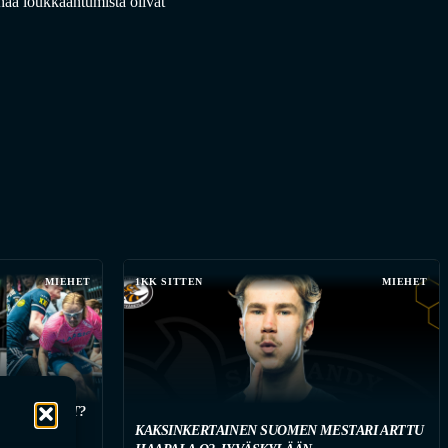
ahaa loukkaantumista olivat
MIEHET
1KK SITTEN
MIEHET
 HANKINNAT?
KAISTUJA
KAKSINKERTAINEN SUOMEN MESTARI ARTTU