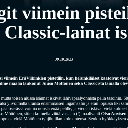
it viimein pistei
Classic-lainat is
30.10.2023
viimein EräViikinkien pistetilin, kun helsinkiläiset kaatoivat vie
olme maalia laukonut Juuso Möttönen sekä Classicista lainalla olev
 mutta toisen alussa isännät iskivät lähivapaalyönnistä pelin tasoihin. Si
valsi ylivoimalla uransa ensimmäisen liigamaalin ja erän lopussa liki sama
 päätöserässä voimia nousta enää pelille, ja vieraat iskivät vielä kolmes
 Möttönen, sitten kolmella viittä vastaan (!) maalivahti
Otso Auvisen
lopuksi vielä Möttönen tyhjiin illan kolmantensa. Senkin hyökkäyksen 