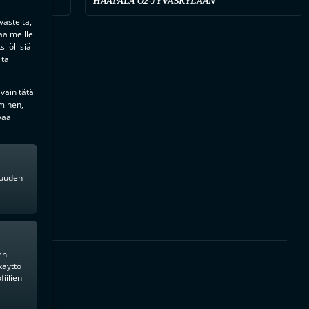
HAAPALA O2-JYVÄSKYLÄÄN
ästeitä,
aa meille
ilöllisiä
tai
 vain tätä
minen,
vaa
kkuuden
en
käyttö
iilien