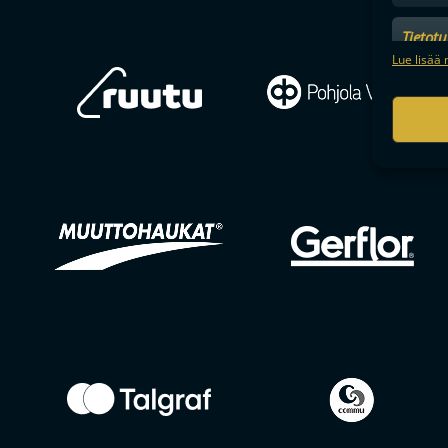
Tietot
Mainonn
Lue lisää 
tietosu