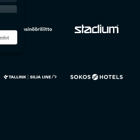
ktiivinen
edot