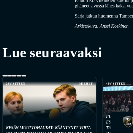
Paluun EräViikinkien kokoonp
pitäneet sivussa lähes kaksi vuo
Sarja jatkuu huomenna Tampere
Arkistokuva: Anssi Koskinen
Lue seuraavaksi
2PV SITTEN
MIEHET
4PV SITTEN
FINAALIUUSI
ESPOOSSA – F
KESÄN MUUTTOHAUKAT: KÄÄNTYNYT VIRTA
TARJOILEE T