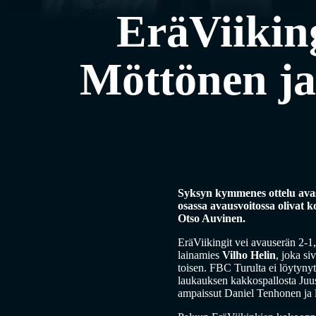
EräViiking
Möttönen ja 
Syksyn kymmenes ottelu avasi 
osassa avausvoitossa olivat k
Otso Auvinen.
EräViikingit vei avauserän 2-1,
lainamies
Vilho Helin
, joka si
toisen. FBC Turulta ei löytynyt
laukauksen kakkospallosta Juuso
ampaissut Daniel Tenhonen ja 