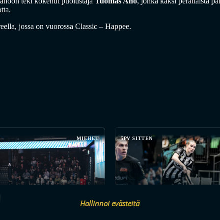
anoon teki kokenut puolustaja
Tuomas Aho
, jonka kaksi perättäistä p
tta.
ella, jossa on vuorossa Classic – Happee.
MIEHET
5PV SITTEN
NTA PORISSA, HUIPPUPELEJÄ
Hallinnoi evästeitä
-LIIGAN PRESEASON
KETKÄ OVAT KESÄN KOVIMMAT
UHDIN KATTAUKSEN
SEURAA TÄSTÄ SEUROJEN JUL