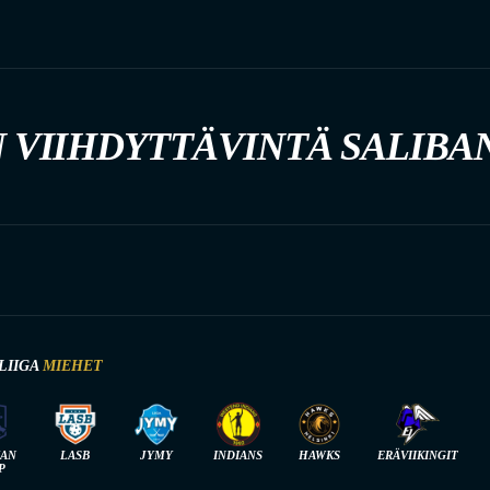
 VIIHDYTTÄVINTÄ SALIBA
LIIGA
MIEHET
IAN
LASB
JYMY
INDIANS
HAWKS
ERÄVIIKINGIT
P