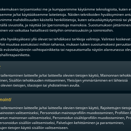
ETTÄ
SOPIMUSTILANTEITA
okemuksen tarjoamiseksi me ja kumppanimme käytämme teknologioita, kuten ev
ksemme ja/tai käyttääksemme laitetietoja. Näiden tekniikoiden hyväksyminen ant
imme mahdollisuuden käsitellä henkilötietoja, kuten selauskäyttäytymistä tai yks
tällä sivustolla, ja näyttää (ei-)personoituja mainoksia. Suostumuksen jättäminen 
nen voi vaikuttaa haitallisesti tiettyihin ominaisuuksiin ja toimintoihin.
lta hyväksyäksesi yllä olevat tai tehdäksesi tarkkoja valintoja. Valintasi koskevat
 Voit muuttaa asetuksiasi milloin tahansa, mukaan lukien suostumuksesi peruutta
lä evästekäytännön vaihtopainikkeita tai napsauttamalla näytön alareunassa ole
en alusta ratkaisuhetkiin asti.
hallintapainiketta.
t
 tallentaminen laitteelle ja/tai laitteella olevien tietojen käyttö, Mainonnan teho
inen, Sisällön tehokkuuden mittaaminen, Yleisöjen ymmärtäminen eri lähteistä
 olevien tietojen, tilastojen tai yhdistelmien avulla.
nointi
tallentaminen laitteelle ja/tai laitteella olevien tietojen käyttö, Rajoitettujen tietoj
ainosten valitsemiseksi, Personoidun mainosprofiilin muodostaminen, Profiilien 
tun mainonnan valitsemiseksi, Personoidun sisältöprofiilin muodostaminen, Prof
ersonoidun sisällön valitsemiseksi, Palvelujen kehittäminen ja parantaminen,
F-LIIGAN
KUMPPANIT
tujen tietojen käyttö sisällön valitsemiseen.