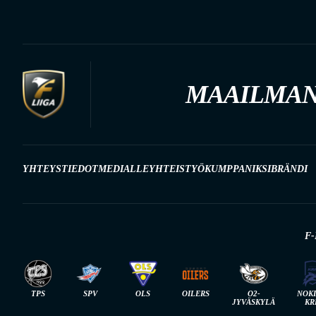
MAAILMAN
YHTEYSTIEDOT
MEDIALLE
YHTEISTYÖKUMPPANIKSI
BRÄNDI
F-
TPS
SPV
OLS
OILERS
O2-
NOK
JYVÄSKYLÄ
KR