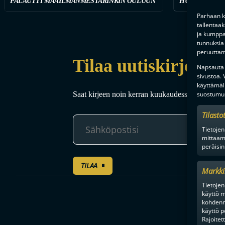
PALAUTTI MAAILMANMESTARINKIN OULUUN
HUIPPUVIIHD
Parhaan k
tallentaa
ja kumppan
tunnuksia 
peruuttami
Tilaa uutiskirje
Napsauta a
sivustoa.
käyttämäl
Saat kirjeen noin kerran kuukaudessa F-liigakaud
suostumus
Tilasto
Tietojen
mittaam
peräisin
TILAA
Markki
Tietojen 
käyttö m
kohdenne
käyttö p
Rajoitet