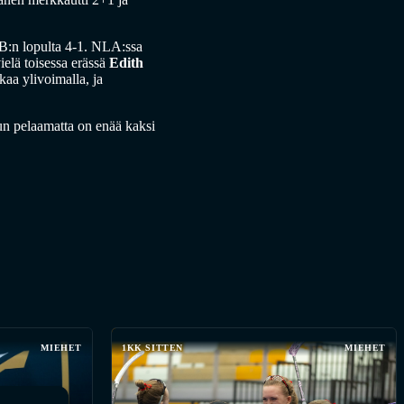
 SB:n lopulta 4-1. NLA:ssa
vielä toisessa erässä
Edith
aa ylivoimalla, ja
un pelaamatta on enää kaksi
MIEHET
1KK SITTEN
MIEHET