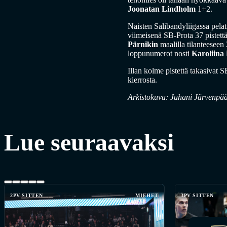
Joonatan Lindholm
1+2.
Naisten Salibandyliigassa pelat
viimeisenä SB-Prota 37 pistettä 
Pärnikin
maalilla tilanteeseen
loppunumerot nosti
Karoliina
Illan kolme pistettä takasivat
kierrosta.
Arkistokuva: Juhani Järvenpä
Lue seuraavaksi
2PV SITTEN
MIEHET
3PV SITTEN