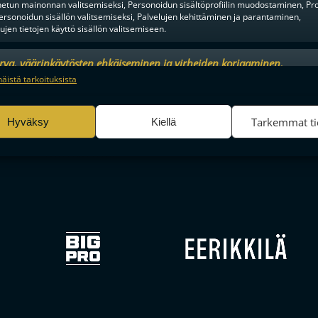
tun mainonnan valitsemiseksi, Personoidun sisältöprofiilin muodostaminen, Prof
ersonoidun sisällön valitsemiseksi, Palvelujen kehittäminen ja parantaminen,
tujen tietojen käyttö sisällön valitsemiseen.
F-LIIGAN
KUMPPANIT
urva, väärinkäytösten ehkäiseminen ja virheiden korjaaminen,
an ja sisällön tekninen jakelu, Tallenna ja ilmaise
Aina a
näistä tarkoituksista
ojavalintasi.
Tarkemmat ti
Hyväksy
Kiellä