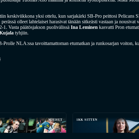
tiin keskiviikkona yksi ottelu, kun sarjakärki SB-Pro peittosi Pelicans
perässä olleet lahtelaiset harasivat tänään sitkeästi vastaan ja nousivat 
 2-1. Vasta päätösjakson puolivälissä
Ina Leminen
kasvatti Pron etumatk
 Kujala
tyhjiin.
 SB-Prolle NLA:ssa tavoittamattoman etumatkan ja runkosarjan voiton, k
ä
MIEHET
1KK SITTEN