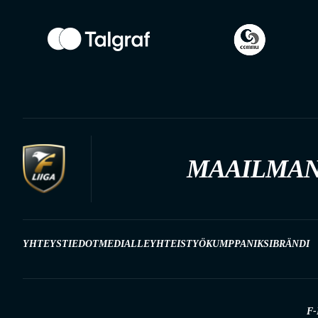
MAAILMAN
YHTEYSTIEDOT
MEDIALLE
YHTEISTYÖKUMPPANIKSI
BRÄNDI
F-