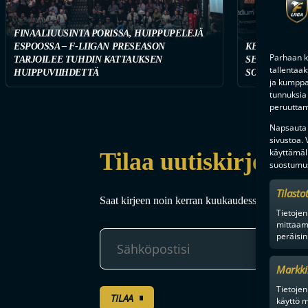
FINAALIUUSINTA PORISSA, HUIPPUPELEJÄ
ESPOOSSA – F-LIIGAN PRESEASON
KETKÄ OVAT 
Parhaan k
TARJOILEE TUHDIN KATTAUKSEN
SEURAA TÄST
tallentaa
HUIPPUVIIHDETTÄ
SOPIMUSTILA
ja kumppan
tunnuksia 
peruuttami
Napsauta a
sivustoa.
käyttämäl
Tilaa uutiskirje
suostumus
Tilasto
Saat kirjeen noin kerran kuukaudessa F-liigakaud
Tietojen
mittaam
peräisin
Markki
Tietojen 
TILAA
käyttö m