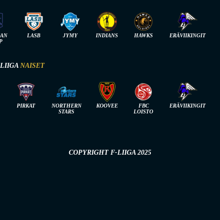
IAN
LASB
JYMY
INDIANS
HAWKS
ERÄVIIKINGIT
P
-LIIGA
NAISET
PIRKAT
NORTHERN
KOOVEE
FBC
ERÄVIIKINGIT
STARS
LOISTO
COPYRIGHT F-LIIGA 2025