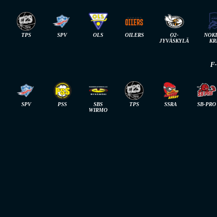
TPS
SPV
OLS
OILERS
O2-
NOK
JYVÄSKYLÄ
KR
F
SPV
PSS
SBS
TPS
SSRA
SB-PRO
WIRMO