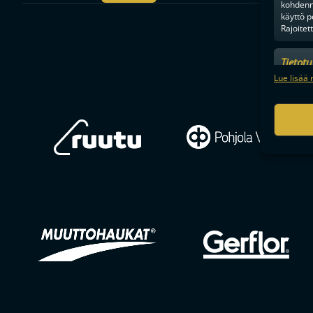
kohdenne
käyttö p
Rajoitet
Tietot
Mainonn
Lue lisää 
tietosu