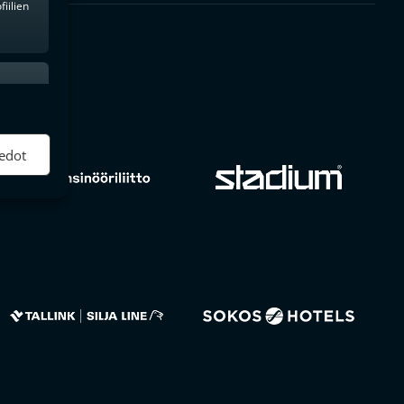
iilien
ktiivinen
edot