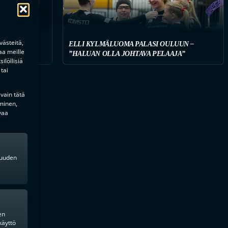
ästeitä,
ELLI KYLMÄLUOMA PALASI OULUUN –
aa meille
AHVISTUS
”HALUAN OLLA JOHTAVA PELAAJA”
ilöllisiä
tai
 vain tätä
minen,
vaa
kkuuden
en
käyttö