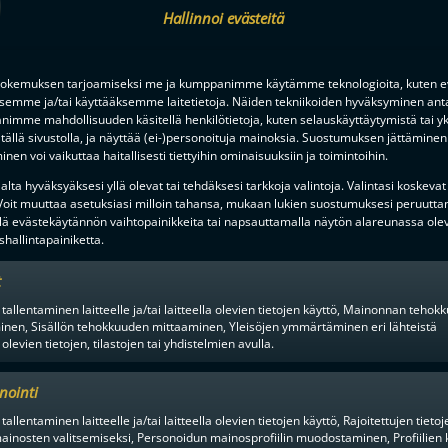
Hallinnoi evästeitä
KESÄN KOVIMMAT HANKINNAT?
okemuksen tarjoamiseksi me ja kumppanimme käytämme teknologioita, kuten ev
Ä SEUROJEN JULKAISTUJA
ksemme ja/tai käyttääksemme laitetietoja. Näiden tekniikoiden hyväksyminen ant
NTEITA
FBC LOISTOLLE RUOTSALAISV
imme mahdollisuuden käsitellä henkilötietoja, kuten selauskäyttäytymistä tai yks
tällä sivustolla, ja näyttää (ei-)personoituja mainoksia. Suostumuksen jättäminen 
nen voi vaikuttaa haitallisesti tiettyihin ominaisuuksiin ja toimintoihin.
lta hyväksyäksesi yllä olevat tai tehdäksesi tarkkoja valintoja. Valintasi koskevat
 Voit muuttaa asetuksiasi milloin tahansa, mukaan lukien suostumuksesi peruutta
lä evästekäytännön vaihtopainikkeita tai napsauttamalla näytön alareunassa ole
hallintapainiketta.
t
en alusta ratkaisuhetkiin asti.
 tallentaminen laitteelle ja/tai laitteella olevien tietojen käyttö, Mainonnan teho
inen, Sisällön tehokkuuden mittaaminen, Yleisöjen ymmärtäminen eri lähteistä
 olevien tietojen, tilastojen tai yhdistelmien avulla.
nointi
tallentaminen laitteelle ja/tai laitteella olevien tietojen käyttö, Rajoitettujen tietoj
ainosten valitsemiseksi, Personoidun mainosprofiilin muodostaminen, Profiilien 