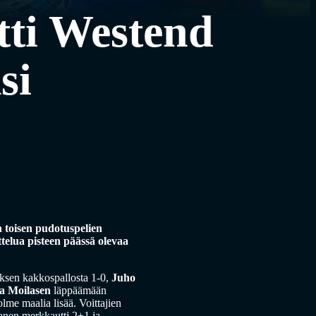
tti Westend
si
 toisen pudotuspelien
telua pisteen päässä olevaa
ksen kakkospallosta 1-0,
Juho
a Moilasen
läppäämään
olme maalia lisää. Voittajien
anen merkkautti 2+1 ja