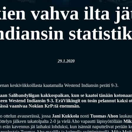
ien vahva ilta jä
ndiansin statistik
29.1.2020
enan keskiviikkoillasta kaatamalla Westend Indiansin peräti 9-3.
staan Salibandyliigan kakkospaikan, kun se kaatoi tänään kotonaan
ueen Westend Indiansin 9-3. EräViikingit on tosin pelannut kaksi ot
päässä vaanivaa Nokian KrP:tä enemmän.
o ottelun avauserässä, jossa
Jani Kukkola
nosti
Tuomas Ahon
laukau
ttelyn jälkeen takatolpalta 2-0 ja vielä Aho vapautti läpisyötöllään
Mik
en erän kavennus jäi laihaksi lohduksi, kun isännät naputtelivat perään k
puolustaja Tuomas Aho maalilla ja kolmella syöttöpisteellä. Mika Moil