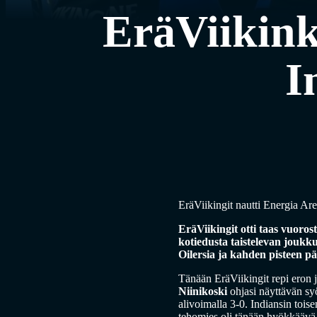
EräViikink
I
EräViikingit nautti Energia Are
EräViikingit otti taas vuoro
kotiedusta taistelevan joukk
Oilersia ja kahden pisteen 
Tänään EräViikingit repi eron j
Niinikoski
ohjasi näyttävän syö
alivoimalla 3-0. Indiansin tois
tehomies oli tänään hyökkäävä 