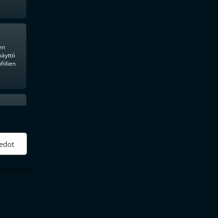
en
käyttö
iilien
ktiivinen
edot