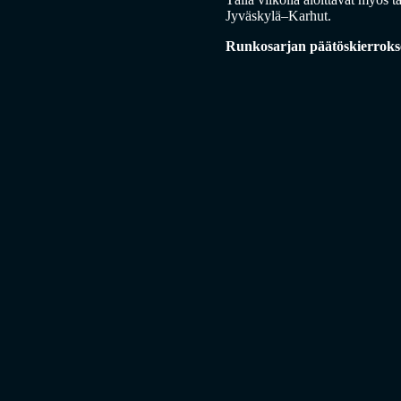
Jyväskylä–Karhut.
Runkosarjan päätöskierrokse