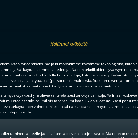
Hallinnoi evästeitä
okemuksen tarjoamiseksi me ja kumppanimme käytämme teknologioita, kuten ev
ksemme ja/tai käyttääksemme laitetietoja. Näiden tekniikoiden hyväksyminen ant
imme mahdollisuuden käsitellä henkilötietoja, kuten selauskäyttäytymistä tai yks
tällä sivustolla, ja näyttää (ei-)personoituja mainoksia. Suostumuksen jättäminen 
nen voi vaikuttaa haitallisesti tiettyihin ominaisuuksiin ja toimintoihin.
lta hyväksyäksesi yllä olevat tai tehdäksesi tarkkoja valintoja. Valintasi koskevat
 Voit muuttaa asetuksiasi milloin tahansa, mukaan lukien suostumuksesi peruutta
lä evästekäytännön vaihtopainikkeita tai napsauttamalla näytön alareunassa ole
hallintapainiketta.
t
 tallentaminen laitteelle ja/tai laitteella olevien tietojen käyttö, Mainonnan teho