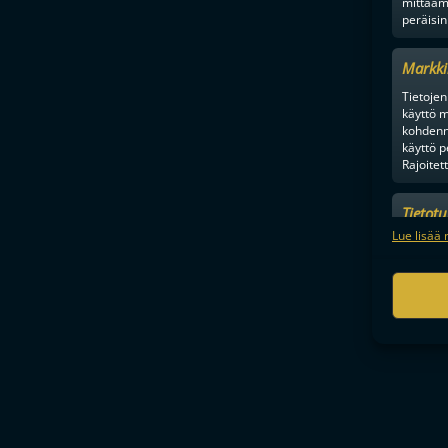
mittaam
peräisin
Markki
Tietojen 
käyttö m
kohdenne
käyttö p
Rajoitet
Tietot
Mainonn
Lue lisää 
tietosu