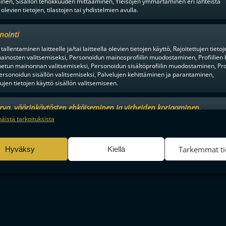
inen, Sisällön tehokkuuden mittaaminen, Yleisöjen ymmärtäminen eri lähteistä
 olevien tietojen, tilastojen tai yhdistelmien avulla.
nointi
tallentaminen laitteelle ja/tai laitteella olevien tietojen käyttö, Rajoitettujen tietoj
ainosten valitsemiseksi, Personoidun mainosprofiilin muodostaminen, Profiilien 
tun mainonnan valitsemiseksi, Personoidun sisältöprofiilin muodostaminen, Prof
ersonoidun sisällön valitsemiseksi, Palvelujen kehittäminen ja parantaminen,
tujen tietojen käyttö sisällön valitsemiseen.
urva, väärinkäytösten ehkäiseminen ja virheiden korjaaminen,
an ja sisällön tekninen jakelu, Tallenna ja ilmaise
Aina a
näistä tarkoituksista
ojavalintasi.
Tarkemmat ti
Hyväksy
Kiellä