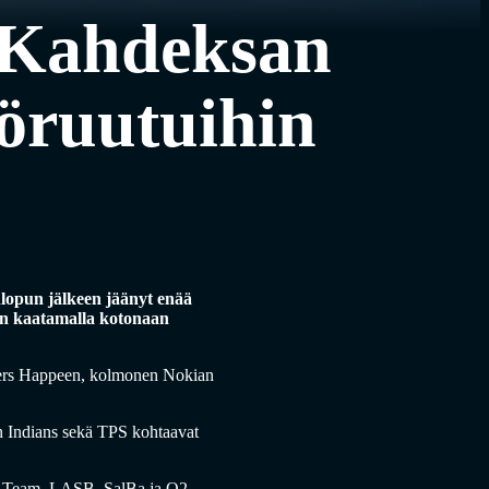
: Kahdeksan
töruutuihin
onlopun jälkeen jäänyt enää
an kaatamalla kotonaan
Oilers Happeen, kolmonen Nokian
un Indians sekä TPS kohtaavat
s–M-Team, LASB–SalBa ja O2-