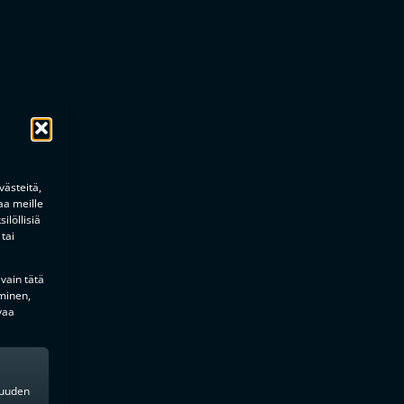
ästeitä,
aa meille
ilöllisiä
tai
 vain tätä
minen,
vaa
kkuuden