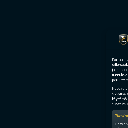
Parhaan k
tallentaa
ja kumppan
tunnuksia 
peruuttami
Napsauta a
sivustoa.
käyttämäl
suostumus
Tilasto
Tietojen