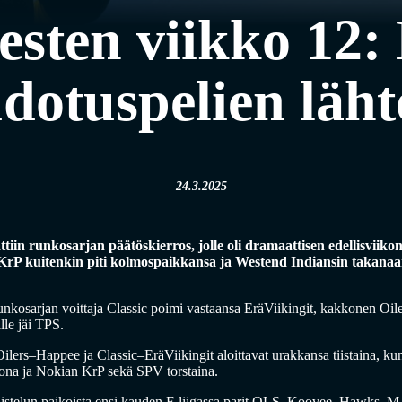
iesten viikko 12
dotuspelien läh
24.3.2025
attiin runkosarjan päätöskierros, jolle oli dramaattisen edellisviik
KrP kuitenkin piti kolmospaikkansa ja Westend Indiansin takana
runkosarjan voittaja Classic poimi vastaansa EräViikingit, kakkonen 
le jäi TPS.
Oilers–Happee ja Classic–EräViikingit aloittavat urakkansa tiistaina, k
ona ja Nokian KrP sekä SPV torstaina.
s taistelun paikoista ensi kauden F-liigassa parit OLS–Koovee, Hawk