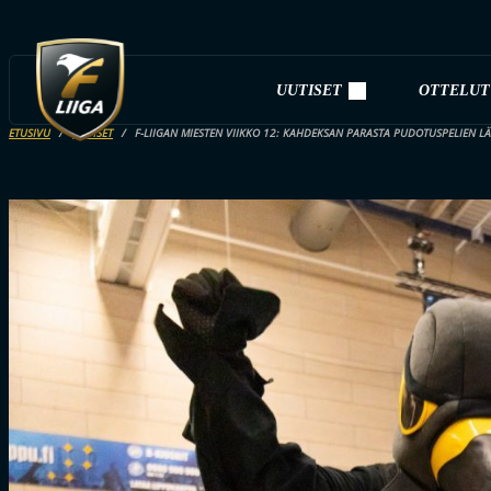
UUTISET
OTTELUT
ETUSIVU
UUTISET
F-LIIGAN MIESTEN VIIKKO 12: KAHDEKSAN PARASTA PUDOTUSPELIEN 