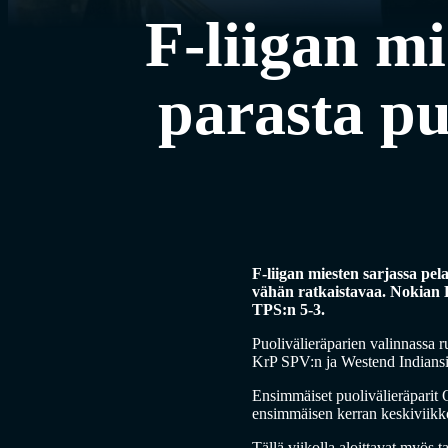
F-liigan m
parasta pu
F-liigan miesten sarjassa pel
vähän ratkaistavaa. Nokian 
TPS:n 5-3.
Puolivälieräparien valinnassa 
KrP SPV:n ja Westend Indiansil
Ensimmäiset puolivälieräparit 
ensimmäisen kerran keskiviikk
Tällä viikolla aloittavat myö