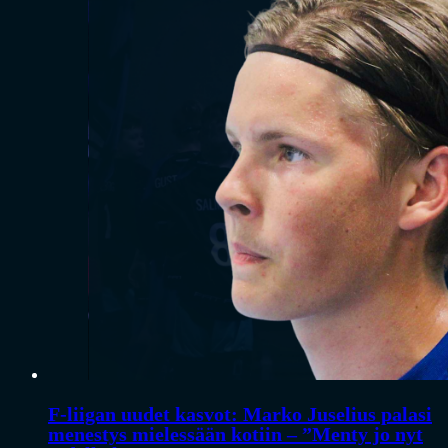
F-liigan uudet kasvot: Marko Juselius palasi
menestys mielessään kotiin – ”Menty jo nyt