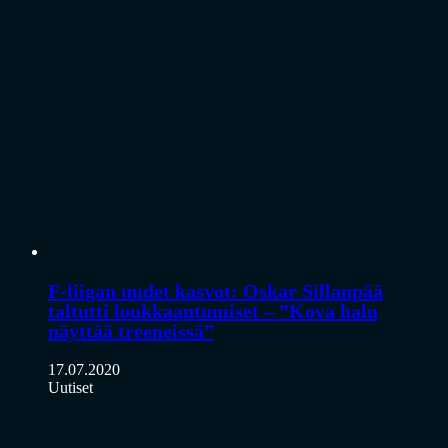
F-liigan uudet kasvot: Oskar Sillanpää
taltutti loukkaantumiset – ”Kova halu
näyttää treeneissä”
17.07.2020
Uutiset