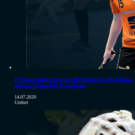
F-liigan uudet kasvot: Helmiina Stark haluaa
auttaa Ampparit A-sarjaan
14.07.2020
Uutiset