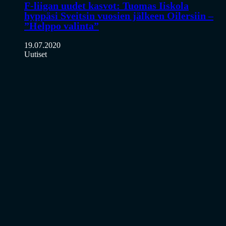
F-liigan uudet kasvot: Tuomas Iiskola
hyppäsi Sveitsin vuosien jälkeen Oilersiin –
”Helppo valinta”
19.07.2020
Uutiset