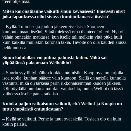
treeniohjelmaa.
Miten koronatilanne vaikutti sinun kevääseesi? Ilmeisesti olisit
joka tapauksessa ollut sivussa kuntouttamassa itseäsi?
– Kyllä. Tulin itse jo joulun jälkeen Sveitsistä Suomeen
kuntouttamaan itseäni. Siinä mielessä oma tilanteeni oli eri. Nyt oli
vähän onneakin matkassa, kun itselle tuli melkein yhtä pitkä huili
kuin kaikilla muillakin koronan takia. Tavoite on olla kauden alussa
pelikunnossa.
Sinun kohdallasi voi puhua paluusta kotiin. Mikä sai
ylipäätänsä palaamaan Welhoihin?
– Suurin syy liittyi näihin loukkaantumisiin. Kuopiossa on tarjolla
isoa roolia, kunhan pääsee vain kuntoon. Siellä on tarjolla kunnolla
vastuuta, mikä oli tärkeää parin rikkonaisemman kauden jälkeen.
Oli pöydällä muutama muukin vaihtoehto, mutta Welhot oli tässä
vaiheessa itselle paras ratkaisu.
Kuinka paljon ratkaisuun vaikutti, että Welhot ja Kuopio on
tuttu ympäristö entuudestaan?
– Kyllä se vaikutti. Perhe ja tutut ovat siellä. Tosiaan olo on kuin
kotiin palaisi.