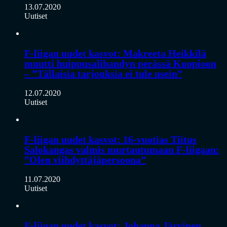
13.07.2020
Uutiset
F-liigan uudet kasvot: Makreeta Heikkilä
muutti huippusalibandyn perässä Kuopioon
– ”Tällaisia tarjouksia ei tule usein”
12.07.2020
Uutiset
F-liigan uudet kasvot: 16-vuotias Tiitus
Salokangas valmis murtautumaan F-liigaan:
”Olen viihdyttäjäpersoona”
11.07.2020
Uutiset
F-liigan uudet kasvot: Johanna Järvinen