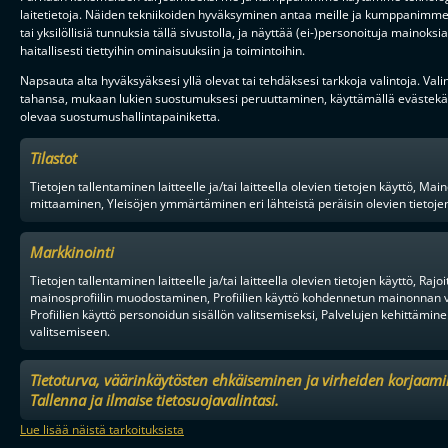
laitetietoja. Näiden tekniikoiden hyväksyminen antaa meille ja kumppanimme 
KESÄN MUUTTOHAUKAT: KÄÄNTYNYT VIRTA PALAUTTI
tai yksilöllisiä tunnuksia tällä sivustolla, ja näyttää (ei-)personoituja maino
MAAILMANMESTARINKIN OULUUN
haitallisesti tiettyihin ominaisuuksiin ja toimintoihin.
Napsauta alta hyväksyäksesi yllä olevat tai tehdäksesi tarkkoja valintoja. Vali
tahansa, mukaan lukien suostumuksesi peruuttaminen, käyttämällä evästekäy
olevaa suostumushallintapainiketta.
Tilaa uutiskirje
Tilastot
Saat kirjeen noin kerran kuukaudessa F-liigakauden alusta
ratkaisuhetkiin asti.
Tietojen tallentaminen laitteelle ja/tai laitteella olevien tietojen käyttö,
mittaaminen, Yleisöjen ymmärtäminen eri lähteistä peräisin olevien tietojen, 
Markkinointi
Tietojen tallentaminen laitteelle ja/tai laitteella olevien tietojen käyttö, Ra
mainosprofiilin muodostaminen, Profiilien käyttö kohdennetun mainonnan v
Profiilien käyttö personoidun sisällön valitsemiseksi, Palvelujen kehittämine
TILAA
valitsemiseen.
Tietoturva, väärinkäytösten ehkäiseminen ja virheiden korjaami
F-LIIGAN
KUMPPANIT
Tallenna ja ilmaise tietosuojavalintasi.
Lue lisää näistä tarkoituksista