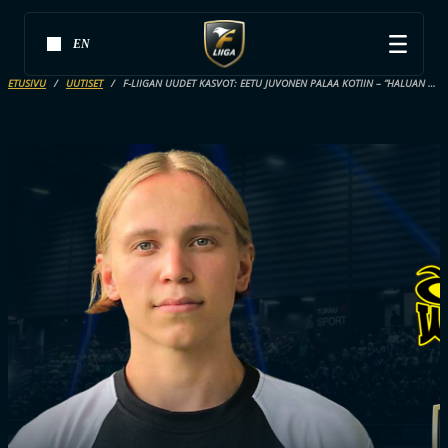
EN
ETUSIVU
UUTISET
F-LIIGAN UUDET KASVOT: EETU JUVONEN PALAA KOTIIN – ”HALUAN NÄYTTÄÄ OLEVANI JOHTAVA PELAAJA”