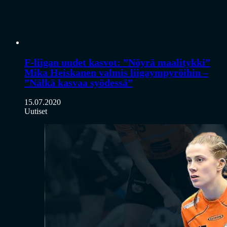
F-liigan uudet kasvot: ”Nöyrä maalitykki”
Mika Heiskanen valmis liigaympyröihin –
”Nälkä kasvaa syödessä”
15.07.2020
Uutiset