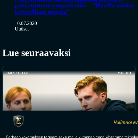
palaa tuttuun ympäristöön – ”Hyvillä mielin
tavoitellaan nousua”
10.07.2020
Uutiset
Lue seuraavaksi
7MIN SITTEN
MIEHET
Hallinnoi ev
Parhaan kokemuksen tarjoamiseksi me ja kumppanimme käytämme teknologio