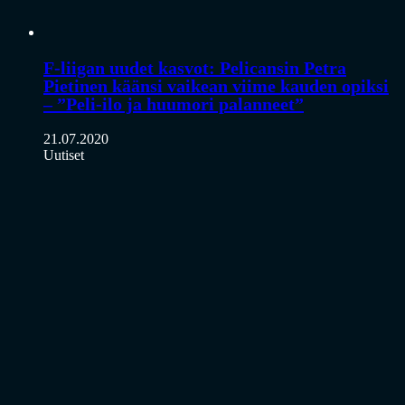
F-liigan uudet kasvot: Pelicansin Petra
Pietinen käänsi vaikean viime kauden opiksi
– ”Peli-ilo ja huumori palanneet”
21.07.2020
Uutiset