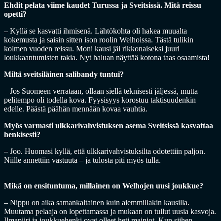
Ehdit pelata viime kaudet Turussa ja Sveitsissä. Mitä reissu
opetti?
– Kyllä se kasvatti ihmisenä. Lähtökohta oli hakea muualta
kokemusta ja saisin sitten ison roolin Welhoissa. Tästä tulikin
kolmen vuoden reissu. Moni kausi jäi rikkonaiseksi juuri
loukkaantumisten takia. Nyt haluan näyttää kotona taas osaamista!
Miltä sveitsiläinen salibandy tuntui?
– Jos Suomeen verrataan, ollaan siellä teknisesti jäljessä, mutta
pelitempo oli todella kova. Fyysisyys korostuu taktisuudenkin
edelle. Päästä päähän mennään kovaa vauhtia.
Myös varmasti ulkkarivahvistuksen asema Sveitsissä kasvattaa
henkisesti?
– Joo. Huomasi kyllä, että ulkkarivahvistuksilta odotettiin paljon.
Niille annettiin vastuuta – ja tulosta piti myös tulla.
Mikä on ensituntuma, millainen on Welhojen uusi joukkue?
– Nippu on aika samankaltainen kuin aiemmillakin kausilla.
Muutama pelaaja on lopettamassa ja mukaan on tullut uusia kasvoja.
Ilmapiiri ja joukkuehenki ovat olleet heti mainiot. Kun siihen