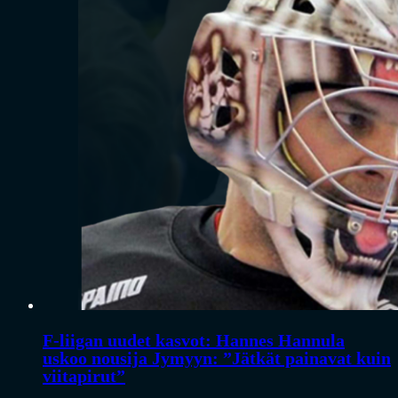
F-liigan uudet kasvot: Hannes Hannula
uskoo nousija Jymyyn: ”Jätkät painavat kuin
viitapirut”