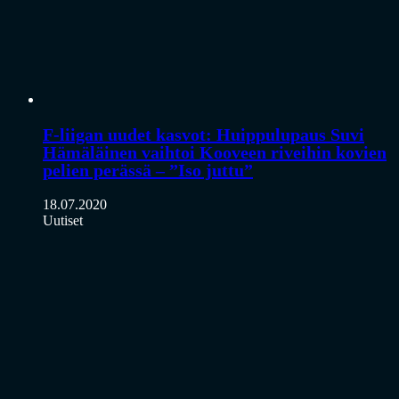
F-liigan uudet kasvot: Huippulupaus Suvi
Hämäläinen vaihtoi Kooveen riveihin kovien
pelien perässä – ”Iso juttu”
18.07.2020
Uutiset