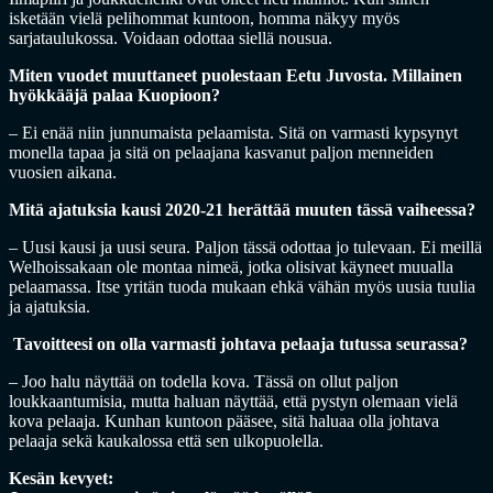
isketään vielä pelihommat kuntoon, homma näkyy myös
sarjataulukossa. Voidaan odottaa siellä nousua.
Miten vuodet muuttaneet puolestaan Eetu Juvosta. Millainen
hyökkääjä palaa Kuopioon?
– Ei enää niin junnumaista pelaamista. Sitä on varmasti kypsynyt
monella tapaa ja sitä on pelaajana kasvanut paljon menneiden
vuosien aikana.
Mitä ajatuksia kausi 2020-21 herättää muuten tässä vaiheessa?
– Uusi kausi ja uusi seura. Paljon tässä odottaa jo tulevaan. Ei meillä
Welhoissakaan ole montaa nimeä, jotka olisivat käyneet muualla
pelaamassa. Itse yritän tuoda mukaan ehkä vähän myös uusia tuulia
ja ajatuksia.
Tavoitteesi on olla varmasti johtava pelaaja tutussa seurassa?
– Joo halu näyttää on todella kova. Tässä on ollut paljon
loukkaantumisia, mutta haluan näyttää, että pystyn olemaan vielä
kova pelaaja. Kunhan kuntoon pääsee, sitä haluaa olla johtava
pelaaja sekä kaukalossa että sen ulkopuolella.
Kesän kevyet: