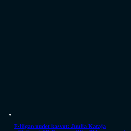
F-liigan uudet kasvot: Juulia Kataja