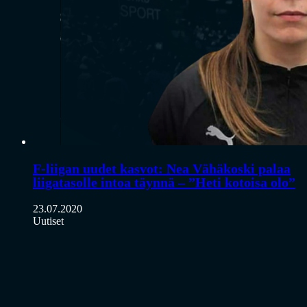
F-liigan uudet kasvot: Nea Vähäkoski palaa
liigatasolle intoa täynnä – ”Heti kotoisa olo”
23.07.2020
Uutiset