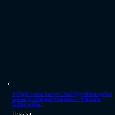
F-liigan uudet kasvot: Jani Hyytiäinen palasi
menestys mielessä Suomeen – ”Isketään
kaikki peliin”
22.07.2020