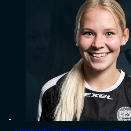
F-liigan uudet kasvot: Jasmin Saario tutustui