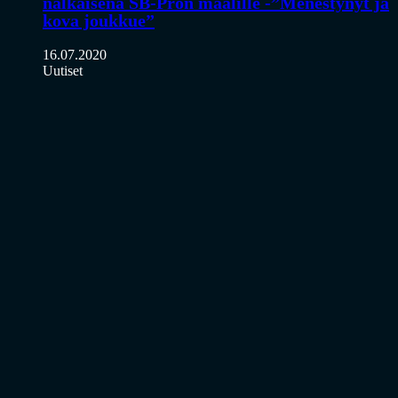
nälkäisenä SB-Pron maalille -”Menestynyt ja
kova joukkue”
16.07.2020
Uutiset