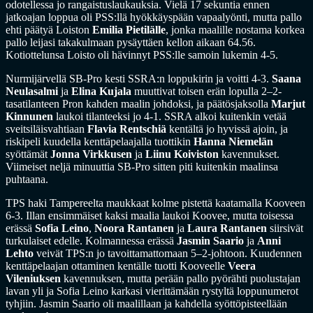
odotellessa jo rangaistuslaukauksia. Vielä 17 sekuntia ennen
jatkoajan loppua oli PSS:llä hyökkäyspään vapaalyönti, mutta pallo
ehti päätyä Loiston
Emilia Pietilälle
, jonka maalille nostama korkea
pallo leijasi takakulmaan pysäyttäen kellon aikaan 64.56.
Kotiottelunsa Loisto oli hävinnyt PSS:lle samoin lukemin 4-5.
Nurmijärvellä SB-Pro kesti SSRA:n loppukirin ja voitti 4-3.
Saana
Neulasalmi
ja
Elina Kujala
muuttivat toisen erän lopulla 2–2-
tasatilanteen Pron kahden maalin johdoksi, ja päätösjaksolla
Marjut
Kinnunen
laukoi tilanteeksi jo 4-1. SSRA alkoi kuitenkin vetää
sveitsiläisvahtiaan
Flavia Rentschiä
kentältä jo hyvissä ajoin, ja
riskipeli kuudella kenttäpelaajalla tuottikin
Hanna Niemelän
syöttämät
Jonna Virkkusen
ja
Liinu Koiviston
kavennukset.
Viimeiset neljä minuuttia SB-Pro sitten piti kuitenkin maalinsa
puhtaana.
TPS haki Tampereelta maukkaat kolme pistettä kaatamalla Kooveen
6-3. Illan ensimmäiset kaksi maalia laukoi Koovee, mutta toisessa
erässä
Sofia Leino
,
Noora Rantanen
ja
Laura Rantanen
siirsivät
turkulaiset edelle. Kolmannessa erässä
Jasmin Saario
ja
Anni
Lehto
veivät TPS:n jo tavoittamattomaan 5–2-johtoon. Kuudennen
kenttäpelaajan ottaminen kentälle tuotti Kooveelle
Veera
Vileniuksen
kavennuksen, mutta perään pallo pyörähti puolustajan
lavan yli ja Sofia Leino karkasi vierittämään rystyltä loppunumerot
tyhjiin. Jasmin Saario oli maalillaan ja kahdella syöttöpisteellään