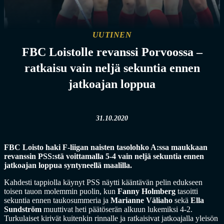
UUTINEN
FBC Loistolle revanssi Porvoossa –
ratkaisu vain neljä sekuntia ennen
jatkoajan loppua
31.10.2020
FBC Loisto haki F-liigan naisten tasolohko A:ssa maukkaan
revanssin PSS:stä voittamalla 5-4 vain neljä sekuntia ennen
jatkoajan loppua syntyneellä maalilla.
Kahdesti tappiolla käynyt PSS näytti kääntävän pelin edukseen
toisen tauon molemmin puolin, kun
Fanny Holmberg
tasoitti
sekuntia ennen taukosummeria ja
Marianne Väliaho
sekä
Ella
Sundström
muuttivat heti päätöserän alkuun lukemiksi 4-2.
Turkulaiset kirivät kuitenkin rinnalle ja ratkaisivat jatkoajalla yleisön