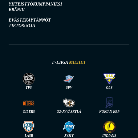
YHTEISTYÖKUMPPANIKSI
BRÄNDI
EVÄSTEKÄYTÄNNÖT
TIETOSUOJA
F-LIIGA
MIEHET
TPS
SPV
OLS
OILERS
O2-JYVÄSKYLÄ
NOKIAN KRP
LASB
JYMY
INDIANS