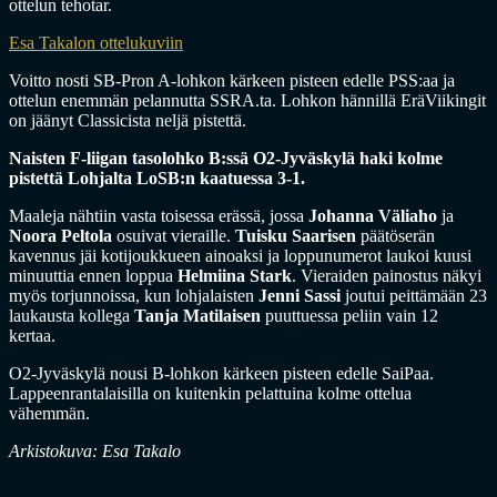
ottelun tehotar.
Esa Takalon ottelukuviin
Voitto nosti SB-Pron A-lohkon kärkeen pisteen edelle PSS:aa ja
ottelun enemmän pelannutta SSRA.ta. Lohkon hännillä EräViikingit
on jäänyt Classicista neljä pistettä.
Naisten F-liigan tasolohko B:ssä O2-Jyväskylä haki kolme
pistettä Lohjalta LoSB:n kaatuessa 3-1.
Maaleja nähtiin vasta toisessa erässä, jossa
Johanna Väliaho
ja
Noora Peltola
osuivat vieraille.
Tuisku Saarisen
päätöserän
kavennus jäi kotijoukkueen ainoaksi ja loppunumerot laukoi kuusi
minuuttia ennen loppua
Helmiina Stark
. Vieraiden painostus näkyi
myös torjunnoissa, kun lohjalaisten
Jenni Sassi
joutui peittämään 23
laukausta kollega
Tanja Matilaisen
puuttuessa peliin vain 12
kertaa.
O2-Jyväskylä nousi B-lohkon kärkeen pisteen edelle SaiPaa.
Lappeenrantalaisilla on kuitenkin pelattuina kolme ottelua
vähemmän.
Arkistokuva: Esa Takalo