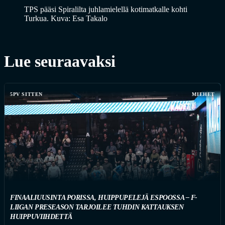
TPS pääsi Spiralilta juhlamielellä kotimatkalle kohti
Turkua. Kuva: Esa Takalo
Lue seuraavaksi
5PV SITTEN
MIEHET
FINAALIUUSINTA PORISSA, HUIPPUPELEJÄ ESPOOSSA – F-
LIIGAN PRESEASON TARJOILEE TUHDIN KATTAUKSEN
HUIPPUVIIHDETTÄ