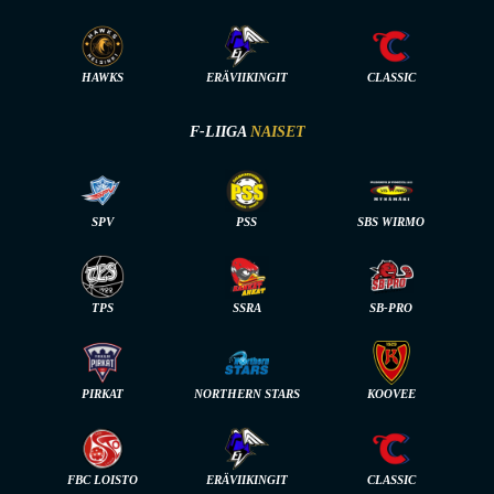
HAWKS
ERÄVIIKINGIT
CLASSIC
F-LIIGA
NAISET
SPV
PSS
SBS WIRMO
TPS
SSRA
SB-PRO
PIRKAT
NORTHERN STARS
KOOVEE
FBC LOISTO
ERÄVIIKINGIT
CLASSIC