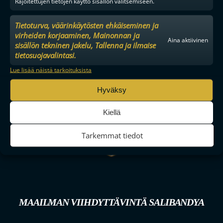
Rajoitettujen tietojen käyttö sisällön valitsemiseen.
Tietoturva, väärinkäytösten ehkäiseminen ja
virheiden korjaaminen, Mainonnan ja
Aina aktiivinen
sisällön tekninen jakelu, Tallenna ja ilmaise
tietosuojavalintasi.
Lue lisää näistä tarkoituksista
Hyväksy
Kiellä
Tarkemmat tiedot
MAAILMAN VIIHDYTTÄVINTÄ SALIBANDYA