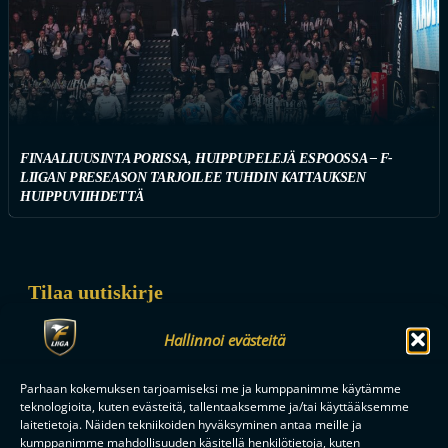
FINAALIUUSINTA PORISSA, HUIPPUPELEJÄ ESPOOSSA – F-
LIIGAN PRESEASON TARJOILEE TUHDIN KATTAUKSEN
HUIPPUVIIHDETTÄ
Tilaa uutiskirje
Saat kirjeen noin kerran kuukaudessa F-liigakauden alusta
Hallinnoi evästeitä
ratkaisuhetkiin asti.
Parhaan kokemuksen tarjoamiseksi me ja kumppanimme käytämme
teknologioita, kuten evästeitä, tallentaaksemme ja/tai käyttääksemme
laitetietoja. Näiden tekniikoiden hyväksyminen antaa meille ja
kumppanimme mahdollisuuden käsitellä henkilötietoja, kuten