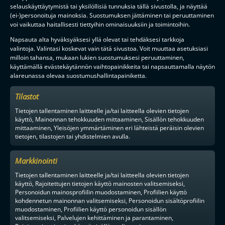
selauskäyttäytymistä tai yksilöllisiä tunnuksia tällä sivustolla, ja näyttää
(ei-)personoituja mainoksia. Suostumuksen jättäminen tai peruuttaminen
TILAA
voi vaikuttaa haitallisesti tiettyihin ominaisuuksiin ja toimintoihin.
Napsauta alta hyväksyäksesi yllä olevat tai tehdäksesi tarkkoja
valintoja. Valintasi koskevat vain tätä sivustoa. Voit muuttaa asetuksiasi
F-LIIGAN
KUMPPANIT
milloin tahansa, mukaan lukien suostumuksesi peruuttaminen,
käyttämällä evästekäytännön vaihtopainikkeita tai napsauttamalla näytön
alareunassa olevaa suostumushallintapainiketta.
Tilastot
Tietojen tallentaminen laitteelle ja/tai laitteella olevien tietojen
käyttö, Mainonnan tehokkuuden mittaaminen, Sisällön tehokkuuden
mittaaminen, Yleisöjen ymmärtäminen eri lähteistä peräisin olevien
tietojen, tilastojen tai yhdistelmien avulla.
Markkinointi
Tietojen tallentaminen laitteelle ja/tai laitteella olevien tietojen
käyttö, Rajoitettujen tietojen käyttö mainosten valitsemiseksi,
Personoidun mainosprofiilin muodostaminen, Profiilien käyttö
kohdennetun mainonnan valitsemiseksi, Personoidun sisältöprofiilin
muodostaminen, Profiilien käyttö personoidun sisällön
valitsemiseksi, Palvelujen kehittäminen ja parantaminen,