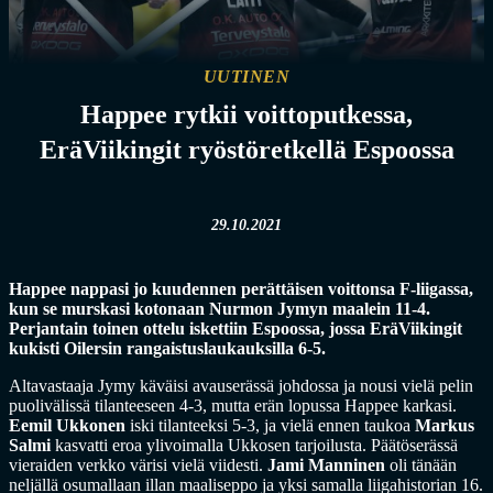
UUTINEN
Happee rytkii voittoputkessa,
EräViikingit ryöstöretkellä Espoossa
29.10.2021
Happee nappasi jo kuudennen perättäisen voittonsa F-liigassa,
kun se murskasi kotonaan Nurmon Jymyn maalein 11-4.
Perjantain toinen ottelu iskettiin Espoossa, jossa EräViikingit
kukisti Oilersin rangaistuslaukauksilla 6-5.
Altavastaaja Jymy käväisi avauserässä johdossa ja nousi vielä pelin
puolivälissä tilanteeseen 4-3, mutta erän lopussa Happee karkasi.
Eemil Ukkonen
iski tilanteeksi 5-3, ja vielä ennen taukoa
Markus
Salmi
kasvatti eroa ylivoimalla Ukkosen tarjoilusta. Päätöserässä
vieraiden verkko värisi vielä viidesti.
Jami Manninen
oli tänään
neljällä osumallaan illan maaliseppo ja yksi samalla liigahistorian 16.