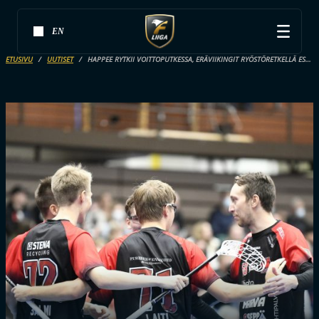
EN
ETUSIVU
UUTISET
HAPPEE RYTKII VOITTOPUTKESSA, ERÄVIIKINGIT RYÖSTÖRETKELLÄ ESPOOSSA