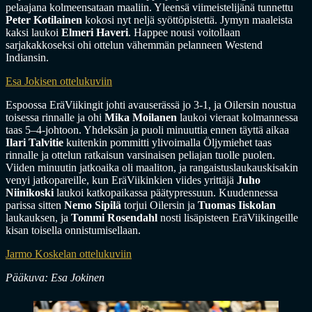
pelaajana kolmeensataan maaliin. Yleensä viimeistelijänä tunnettu
Peter Kotilainen
kokosi nyt neljä syöttöpistettä. Jymyn maaleista
kaksi laukoi
Elmeri Haveri
. Happee nousi voitollaan
sarjakakkoseksi ohi ottelun vähemmän pelanneen Westend
Indiansin.
Esa Jokisen ottelukuviin
Espoossa EräViikingit johti avauserässä jo 3-1, ja Oilersin noustua
toisessa rinnalle ja ohi
Mika Moilanen
laukoi vieraat kolmannessa
taas 5–4-johtoon. Yhdeksän ja puoli minuuttia ennen täyttä aikaa
Ilari Talvitie
kuitenkin pommitti ylivoimalla Öljymiehet taas
rinnalle ja ottelun ratkaisun varsinaisen peliajan tuolle puolen.
Viiden minuutin jatkoaika oli maaliton, ja rangaistuslaukauskisakin
venyi jatkopareille, kun EräViikinkien viides yrittäjä
Juho
Niinikoski
laukoi katkopaikassa päätypressuun. Kuudennessa
parissa sitten
Nemo Sipilä
torjui Oilersin ja
Tuomas Iiskolan
laukauksen, ja
Tommi Rosendahl
nosti lisäpisteen EräViikingeille
kisan toisella onnistumisellaan.
Jarmo Koskelan ottelukuviin
Pääkuva: Esa Jokinen