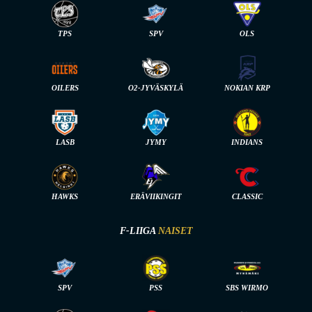
TPS
SPV
OLS
OILERS
O2-JYVÄSKYLÄ
NOKIAN KRP
LASB
JYMY
INDIANS
HAWKS
ERÄVIIKINGIT
CLASSIC
F-LIIGA
NAISET
SPV
PSS
SBS WIRMO