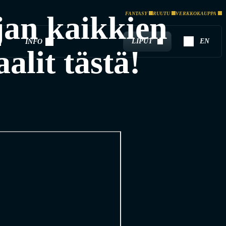
an kaikkien
FANTASY
RUUTU
VERKKOKAUPPA
LIPUT
EN
INFO
alit tästä!