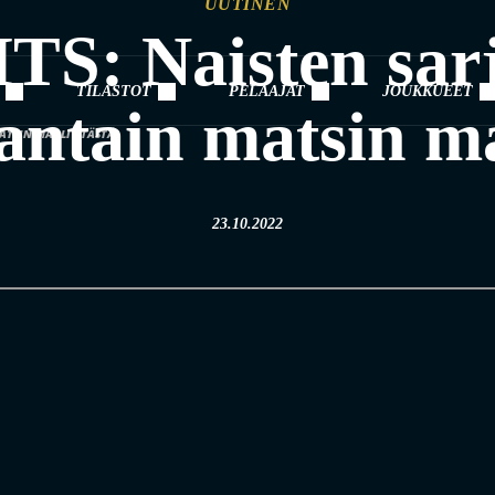
UUTINEN
: Naisten sarj
TILASTOT
PELAAJAT
JOUKKUEET
antain matsin ma
ATSIN MAALIT TÄSTÄ!
23.10.2022