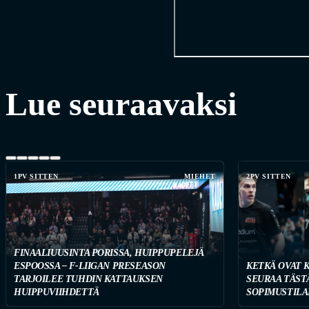
Lue seuraavaksi
1PV SITTEN
MIEHET
2PV SITTEN
FINAALIUUSINTA PORISSA, HUIPPUPELEJÄ
ESPOOSSA – F-LIIGAN PRESEASON
KETKÄ OVAT 
TARJOILEE TUHDIN KATTAUKSEN
SEURAA TÄST
HUIPPUVIIHDETTÄ
SOPIMUSTILA