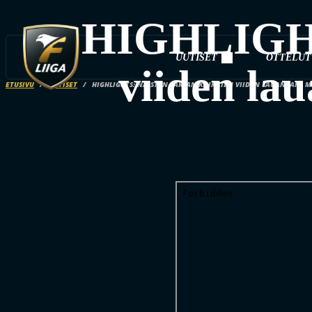
HIGHLIGHTS
UUTISET
OTTELUT
viiden lau
ETUSIVU
UUTISET
HIGHLIGHTS: NAISTEN SARJAN KAIKKIEN VIIDEN LAUANTAIN M