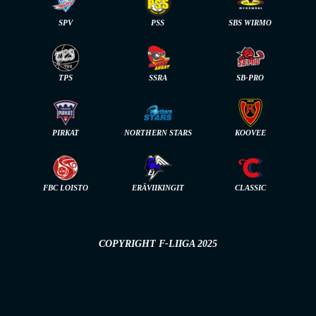
SPV
PSS
SBS WIRMO
TPS
SSRA
SB-PRO
PIRKAT
NORTHERN STARS
KOOVEE
FBC LOISTO
ERÄVIIKINGIT
CLASSIC
COPYRIGHT F-LIIGA 2025