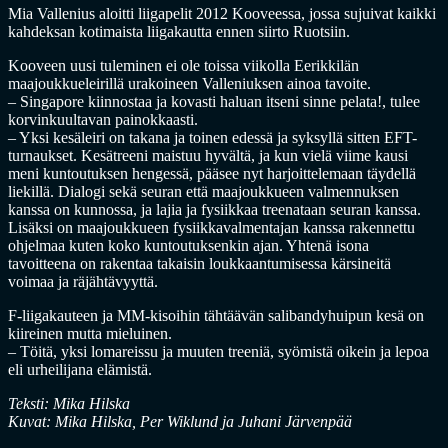
Mia Vallenius aloitti liigapelit 2012 Kooveessa, jossa sujuivat kaikki
kahdeksan kotimaista liigakautta ennen siirto Ruotsiin.
Kooveen uusi tuleminen ei ole toissa viikolla Eerikkilän
maajoukkueleirillä urakoineen Valleniuksen ainoa tavoite.
– Singapore kiinnostaa ja kovasti haluan itseni sinne pelata!, tulee
korvinkuultavan painokkaasti.
– Yksi kesäleiri on takana ja toinen edessä ja syksyllä sitten EFT-
turnaukset. Kesätreeni maistuu hyvältä, ja kun vielä viime kausi
meni kuntoutuksen hengessä, pääsee nyt harjoittelemaan täydellä
liekillä. Dialogi sekä seuran että maajoukkueen valmennuksen
kanssa on kunnossa, ja lajia ja fysiikkaa treenataan seuran kanssa.
Lisäksi on maajoukkueen fysiikkavalmentajan kanssa rakennettu
ohjelmaa kuten koko kuntoutuksenkin ajan. Yhtenä isona
tavoitteena on rakentaa takaisin loukkaantumisessa kärsineitä
voimaa ja räjähtävyyttä.
F-liigakauteen ja MM-kisoihin tähtäävän salibandyhuipun kesä on
kiireinen mutta mieluinen.
– Töitä, yksi lomareissu ja muuten treeniä, syömistä oikein ja lepoa
eli urheilijana elämistä.
Teksti: Mika Hilska
Kuvat: Mika Hilska, Per Wiklund ja Juhani Järvenpää