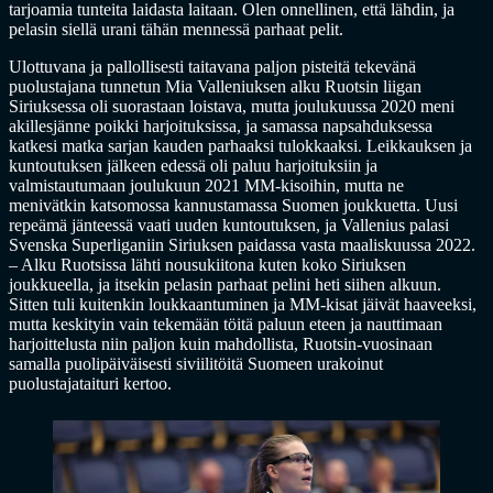
tarjoamia tunteita laidasta laitaan. Olen onnellinen, että lähdin, ja
pelasin siellä urani tähän mennessä parhaat pelit.
Ulottuvana ja pallollisesti taitavana paljon pisteitä tekevänä
puolustajana tunnetun Mia Valleniuksen alku Ruotsin liigan
Siriuksessa oli suorastaan loistava, mutta joulukuussa 2020 meni
akillesjänne poikki harjoituksissa, ja samassa napsahduksessa
katkesi matka sarjan kauden parhaaksi tulokkaaksi. Leikkauksen ja
kuntoutuksen jälkeen edessä oli paluu harjoituksiin ja
valmistautumaan joulukuun 2021 MM-kisoihin, mutta ne
menivätkin katsomossa kannustamassa Suomen joukkuetta. Uusi
repeämä jänteessä vaati uuden kuntoutuksen, ja Vallenius palasi
Svenska Superliganiin Siriuksen paidassa vasta maaliskuussa 2022.
– Alku Ruotsissa lähti nousukiitona kuten koko Siriuksen
joukkueella, ja itsekin pelasin parhaat pelini heti siihen alkuun.
Sitten tuli kuitenkin loukkaantuminen ja MM-kisat jäivät haaveeksi,
mutta keskityin vain tekemään töitä paluun eteen ja nauttimaan
harjoittelusta niin paljon kuin mahdollista, Ruotsin-vuosinaan
samalla puolipäiväisesti siviilitöitä Suomeen urakoinut
puolustajataituri kertoo.