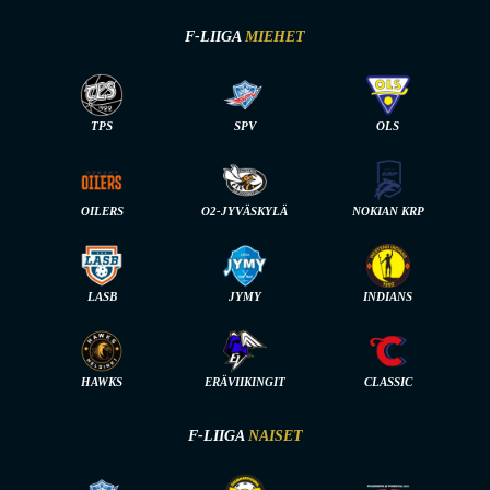
F-LIIGA
MIEHET
TPS
SPV
OLS
OILERS
O2-JYVÄSKYLÄ
NOKIAN KRP
LASB
JYMY
INDIANS
HAWKS
ERÄVIIKINGIT
CLASSIC
F-LIIGA
NAISET