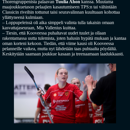
Thorengruppenista palaavan
Tuulia Ahon
kanssa. Muutama
maajoukkuetason pelaajien kasautumiseen TPS:n tai vähintään
Classicin riveihin tottunut taisi seuravalinnan kuultuaan kohottaa
yllättyneenä kulmiaan.
– Loppupeleissä oli aika simppeli valinta tulla takaisin omaan
kasvattajaseuraan, Mia Vallenius kuittaa.
– Tiesin, että Kooveessa puhaltavat uudet tuulet ja ollaan
rakentamassa uutta tulemista, joten halusin hypätä mukaan ja kantaa
oman korteni kekoon. Tiedän, että viime kausi oli Kooveessa
pelanneille vaikea, mutta nyt lähdetään taas puhtaalta pöydältä.
Keskitytään saamaan joukkue kasaan ja treenaamaan laadukkaasti.