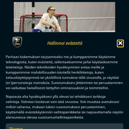
Hallinnoi evästeitä
Parhaan kokemuksen tarjoamiseksi me ja kumppanimme käytämme
teknologioita, kuten evästeitä, tallentaaksemme ja/tai käyttääksemme
laitetietoja. Näiden tekniikoiden hyväksyminen antaa meille ja
kumppanimme mahdollisuuden käsitellä henkilötietoja, kuten
selauskäyttäytymistä tai yksilöllisiä tunnuksia tällä sivustolla, ja näyttää
(ei-)personoituja mainoksia. Suostumuksen jättäminen tai peruuttaminen
voi vaikuttaa haitallisesti tiettyihin ominaisuuksiin ja toimintoihin.
Lue seuraavaksi
Napsauta alta hyväksyäksesi yllä olevat tai tehdäksesi tarkkoja
valintoja. Valintasi koskevat vain tätä sivustoa. Voit muuttaa asetuksiasi
milloin tahansa, mukaan lukien suostumuksesi peruuttaminen,
käyttämällä evästekäytännön vaihtopainikkeita tai napsauttamalla näytön
1PV SITTEN
MIEHET
alareunassa olevaa suostumushallintapainiketta.