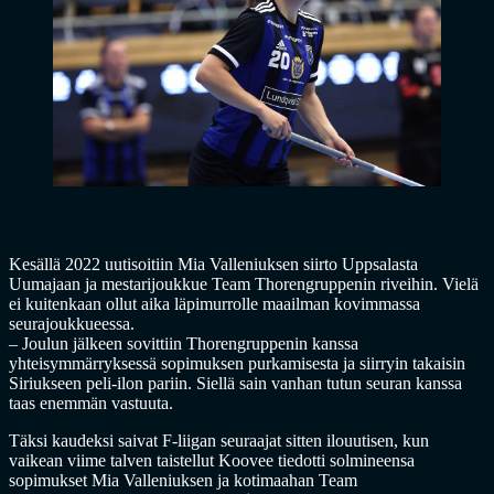
Kesällä 2022 uutisoitiin Mia Valleniuksen siirto Uppsalasta
Uumajaan ja mestarijoukkue Team Thorengruppenin riveihin. Vielä
ei kuitenkaan ollut aika läpimurrolle maailman kovimmassa
seurajoukkueessa.
– Joulun jälkeen sovittiin Thorengruppenin kanssa
yhteisymmärryksessä sopimuksen purkamisesta ja siirryin takaisin
Siriukseen peli-ilon pariin. Siellä sain vanhan tutun seuran kanssa
taas enemmän vastuuta.
Täksi kaudeksi saivat F-liigan seuraajat sitten ilouutisen, kun
vaikean viime talven taistellut Koovee tiedotti solmineensa
sopimukset Mia Valleniuksen ja kotimaahan Team