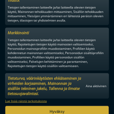
Tilastot
Tietojen tallentaminen laitteelle ja/tai laitteella olevien tietojen
käyttö, Mainonnan tehokkuuden mittaaminen, Sisällön tehokkuuden
mittaaminen, Yleisöjen ymmärtäminen eri lähteistä peräisin olevien
tietojen, tilastojen tai yhdistelmien avulla.
Markkinointi
FINAALIUUSINTA PORISSA, HUIPPUPELEJÄ ESPOOSSA – F-
Tietojen tallentaminen laitteelle ja/tai laitteella olevien tietojen
LIIGAN PRESEASON TARJOILEE TUHDIN KATTAUKSEN
käyttö, Rajoitettujen tietojen käyttö mainosten valitsemiseksi,
HUIPPUVIIHDETTÄ
Personoidun mainosprofiilin muodostaminen, Profiilien käyttö
kohdennetun mainonnan valitsemiseksi, Personoidun sisältöprofiilin
muodostaminen, Profiilien käyttö personoidun sisällön
valitsemiseksi, Palvelujen kehittäminen ja parantaminen,
Rajoitettujen tietojen käyttö sisällön valitsemiseen.
Tilaa uutiskirje
Tietoturva, väärinkäytösten ehkäiseminen ja
Saat kirjeen noin kerran kuukaudessa F-liigakauden alusta
virheiden korjaaminen, Mainonnan ja
ratkaisuhetkiin asti.
Aina aktiivinen
sisällön tekninen jakelu, Tallenna ja ilmaise
tietosuojavalintasi.
Lue lisää näistä tarkoituksista
Hyväksy