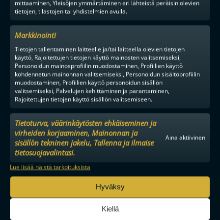
mittaaminen, Yleisöjen ymmärtäminen eri lähteistä peräisin olevien
tietojen, tilastojen tai yhdistelmien avulla.
F-LIIGAN
KUMPPANIT
Markkinointi
Tietojen tallentaminen laitteelle ja/tai laitteella olevien tietojen
käyttö, Rajoitettujen tietojen käyttö mainosten valitsemiseksi,
Personoidun mainosprofiilin muodostaminen, Profiilien käyttö
kohdennetun mainonnan valitsemiseksi, Personoidun sisältöprofiilin
muodostaminen, Profiilien käyttö personoidun sisällön
valitsemiseksi, Palvelujen kehittäminen ja parantaminen,
Rajoitettujen tietojen käyttö sisällön valitsemiseen.
Tietoturva, väärinkäytösten ehkäiseminen ja
virheiden korjaaminen, Mainonnan ja
Aina aktiivinen
sisällön tekninen jakelu, Tallenna ja ilmaise
tietosuojavalintasi.
Lue lisää näistä tarkoituksista
Hyväksy
Kiellä