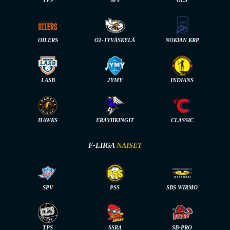
OILERS
O2-JYVÄSKYLÄ
NOKIAN KRP
LASB
JYMY
INDIANS
HAWKS
ERÄVIIKINGIT
CLASSIC
F-LIIGA
NAISET
SPV
PSS
SBS WIRMO
TPS
SSRA
SB-PRO