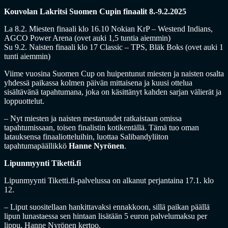
Kouvolan Lakritsi Suomen Cupin finaalit 8.-9.2.2025
La 8.2. Miesten finaali klo 16.10 Nokian KrP – Westend Indians,
AGCO Power Arena (ovet auki 1,5 tuntia aiemmin)
Su 9.2. Naisten finaali klo 17 Classic – TPS, Bläk Boks (ovet auki 1
tunti aiemmin)
Viime vuosina Suomen Cup on huipentunut miesten ja naisten osalta
yhdessä paikassa kolmen päivän mittaisena ja kuusi ottelua
sisältävänä tapahtumana, joka on käsittänyt kahden sarjan välierät ja
loppuottelut.
– Nyt miesten ja naisten mestaruudet ratkaistaan omissa
tapahtumissaan, toisen finalistin kotikentällä. Tämä tuo oman
latauksensa finaaliotteluihin, luottaa Salibandyliiton
tapahtumapäällikkö
Hanne Nyrönen
.
Lipunmyynti Tiketti.fi
Lipunmyynti Tiketti.fi-palvelussa on alkanut perjantaina 17.1. klo
12.
– Liput suositellaan hankittavaksi ennakkoon, sillä paikan päällä
lipun lunastaessa sen hintaan lisätään 5 euron palvelumaksu per
lippu, Hanne Nyrönen kertoo.