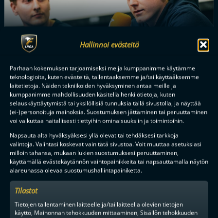
Hallinnoi evästeitä
KESÄN MUUTTOHAUKAT: KÄÄNTYNYT VIRTA PALAUTTI
Parhaan kokemuksen tarjoamiseksi me ja kumppanimme käytämme
MAAILMANMESTARINKIN OULUUN
teknologioita, kuten evästeitä, tallentaaksemme ja/tai käyttääksemme
laitetietoja. Näiden tekniikoiden hyväksyminen antaa meille ja
kumppanimme mahdollisuuden käsitellä henkilötietoja, kuten
selauskäyttäytymistä tai yksilöllisiä tunnuksia tällä sivustolla, ja näyttää
(ei-)personoituja mainoksia. Suostumuksen jättäminen tai peruuttaminen
Tilaa uutiskirje
voi vaikuttaa haitallisesti tiettyihin ominaisuuksiin ja toimintoihin.
Napsauta alta hyväksyäksesi yllä olevat tai tehdäksesi tarkkoja
Saat kirjeen noin kerran kuukaudessa F-liigakauden alusta
valintoja. Valintasi koskevat vain tätä sivustoa. Voit muuttaa asetuksiasi
ratkaisuhetkiin asti.
milloin tahansa, mukaan lukien suostumuksesi peruuttaminen,
käyttämällä evästekäytännön vaihtopainikkeita tai napsauttamalla näytön
alareunassa olevaa suostumushallintapainiketta.
Tilastot
Tietojen tallentaminen laitteelle ja/tai laitteella olevien tietojen
käyttö, Mainonnan tehokkuuden mittaaminen, Sisällön tehokkuuden
TILAA