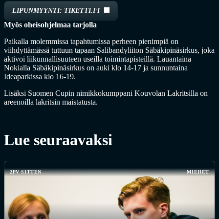
LIPUNMYYNTI: TIKETTI.FI
Myös oheisohjelmaa tarjolla
Paikalla molemmissa tapahtumissa perheen pienimpiä on
viihdyttämässä tuttuun tapaan Salibandyliiton Säbäkipinäsirkus, joka
aktivoi liikunnallisuuteen useilla toimintapisteillä. Lauantaina
Nokialla Säbäkipinäsirkus on auki klo 14-17 ja sunnuntaina
Ideaparkissa klo 16-19.
Lisäksi Suomen Cupin nimikkokumppani Kouvolan Lakritsilla on
areenoilla lakritsin maistatusta.
Lue seuraavaksi
2PV SITTEN
MIEHET