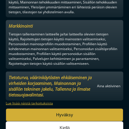
käyttö, Mainonnan tehokkuuden mittaaminen, Sisällön tehokkuuden
mittaaminen, Yleisöjen ymmärtäminen eri lähteistä peräisin olevien
tietojen, tilastojen tai yhdistelmien avulla.
Markkinointi
Tietojen tallentaminen laitteelle ja/tai laitteella olevien tietojen
käyttö, Rajoitettujen tietojen käyttö mainosten valitsemiseksi,
Personoidun mainosprofiilin muodostaminen, Profiilien käyttö
kohdennetun mainonnan valitsemiseksi, Personoidun sisältöprofiilin
muodostaminen, Profiilien käyttö personoidun sisällön
valitsemiseksi, Palvelujen kehittäminen ja parantaminen,
Rajoitettujen tietojen käyttö sisällön valitsemiseen.
Tietoturva, väärinkäytösten ehkäiseminen ja
virheiden korjaaminen, Mainonnan ja
Aina aktiivinen
sisällön tekninen jakelu, Tallenna ja ilmaise
tietosuojavalintasi.
Lue lisää näistä tarkoituksista
MAAILMAN VIIHDYTTÄVINTÄ SALIBANDYA
Hyväksy
Kiellä