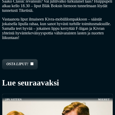
Saako Classic revanssin? Vai juhlivatko turkulaiset taas? Huippupeli
alkaa kello 18.30 – liput Bläk Boksin hienoon tunnelmaan löydät
tunnetusti Tiketistä.
Vastaanota liput ilmaiseen Kivra-mobiililompakkoon – säästät
jokaisella lipulla rahaa, kun sanot hyvästi turhille toimitusmaksuille.
Samalla teet hyvää – jokainen lippu kerryttää F-liigan ja Kivran
yhteistä hyväntekeväisyyspottia vähävaraisten lasten ja nuorten
liikuntaan!
OSTA LIPUT!
Lue seuraavaksi
2PV SITTEN
MIEHET