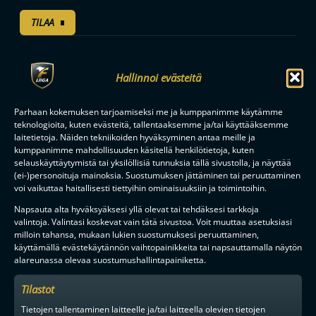
TILAA
F-LIIGAN
KUMPPANIT
Hallinnoi evästeitä
Parhaan kokemuksen tarjoamiseksi me ja kumppanimme käytämme
teknologioita, kuten evästeitä, tallentaaksemme ja/tai käyttääksemme
laitetietoja. Näiden tekniikoiden hyväksyminen antaa meille ja
kumppanimme mahdollisuuden käsitellä henkilötietoja, kuten
selauskäyttäytymistä tai yksilöllisiä tunnuksia tällä sivustolla, ja näyttää
(ei-)personoituja mainoksia. Suostumuksen jättäminen tai peruuttaminen
voi vaikuttaa haitallisesti tiettyihin ominaisuuksiin ja toimintoihin.
Napsauta alta hyväksyäksesi yllä olevat tai tehdäksesi tarkkoja
valintoja. Valintasi koskevat vain tätä sivustoa. Voit muuttaa asetuksiasi
milloin tahansa, mukaan lukien suostumuksesi peruuttaminen,
käyttämällä evästekäytännön vaihtopainikkeita tai napsauttamalla näytön
alareunassa olevaa suostumushallintapainiketta.
Tilastot
Tietojen tallentaminen laitteelle ja/tai laitteella olevien tietojen