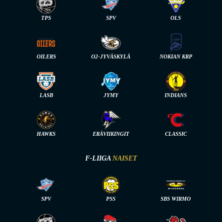
TPS
SPV
OLS
OILERS
O2-JYVÄSKYLÄ
NOKIAN KRP
LASB
JYMY
INDIANS
HAWKS
ERÄVIIKINGIT
CLASSIC
F-LIIGA
NAISET
SPV
PSS
SBS WIRMO