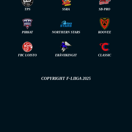
TPS
SSRA
SB-PRO
PIRKAT
NORTHERN STARS
KOOVEE
FBC LOISTO
ERÄVIIKINGIT
CLASSIC
COPYRIGHT F-LIIGA 2025