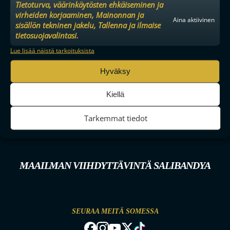
Tietoturva, väärinkäytösten ehkäiseminen ja
virheiden korjaaminen, Mainonnan ja
Aina aktiivinen
sisällön tekninen jakelu, Tallenna ja ilmaise
tietosuojavalintasi.
Lue lisää näistä tarkoituksista
Hyväksy
Kiellä
Tarkemmat tiedot
MAAILMAN VIIHDYTTÄVINTÄ SALIBANDYA
SEURAA MEITÄ SOMESSA