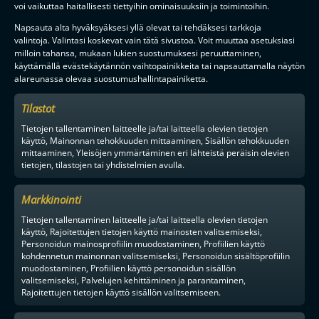
voi vaikuttaa haitallisesti tiettyihin ominaisuuksiin ja toimintoihin.
F-LIIGAN
KUMPPANIT
Napsauta alta hyväksyäksesi yllä olevat tai tehdäksesi tarkkoja
valintoja. Valintasi koskevat vain tätä sivustoa. Voit muuttaa asetuksiasi
milloin tahansa, mukaan lukien suostumuksesi peruuttaminen,
käyttämällä evästekäytännön vaihtopainikkeita tai napsauttamalla näytön
alareunassa olevaa suostumushallintapainiketta.
Tilastot
Tietojen tallentaminen laitteelle ja/tai laitteella olevien tietojen
käyttö, Mainonnan tehokkuuden mittaaminen, Sisällön tehokkuuden
mittaaminen, Yleisöjen ymmärtäminen eri lähteistä peräisin olevien
tietojen, tilastojen tai yhdistelmien avulla.
Markkinointi
Tietojen tallentaminen laitteelle ja/tai laitteella olevien tietojen
käyttö, Rajoitettujen tietojen käyttö mainosten valitsemiseksi,
Personoidun mainosprofiilin muodostaminen, Profiilien käyttö
kohdennetun mainonnan valitsemiseksi, Personoidun sisältöprofiilin
muodostaminen, Profiilien käyttö personoidun sisällön
valitsemiseksi, Palvelujen kehittäminen ja parantaminen,
Rajoitettujen tietojen käyttö sisällön valitsemiseen.