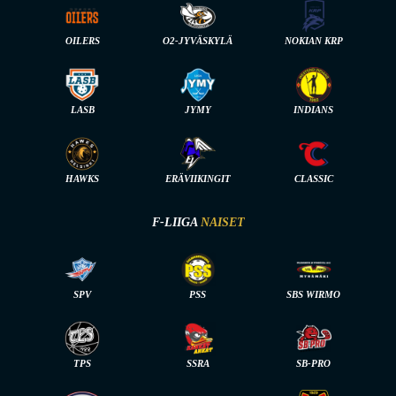
OILERS
O2-JYVÄSKYLÄ
NOKIAN KRP
LASB
JYMY
INDIANS
HAWKS
ERÄVIIKINGIT
CLASSIC
F-LIIGA
NAISET
SPV
PSS
SBS WIRMO
TPS
SSRA
SB-PRO