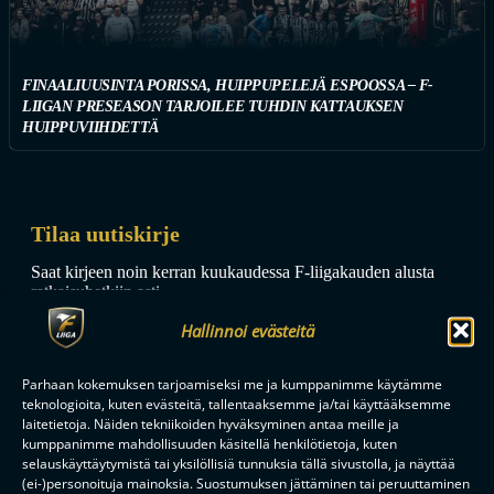
FINAALIUUSINTA PORISSA, HUIPPUPELEJÄ ESPOOSSA – F-
LIIGAN PRESEASON TARJOILEE TUHDIN KATTAUKSEN
HUIPPUVIIHDETTÄ
Tilaa uutiskirje
Saat kirjeen noin kerran kuukaudessa F-liigakauden alusta
ratkaisuhetkiin asti.
Hallinnoi evästeitä
Parhaan kokemuksen tarjoamiseksi me ja kumppanimme käytämme
teknologioita, kuten evästeitä, tallentaaksemme ja/tai käyttääksemme
laitetietoja. Näiden tekniikoiden hyväksyminen antaa meille ja
kumppanimme mahdollisuuden käsitellä henkilötietoja, kuten
TILAA
selauskäyttäytymistä tai yksilöllisiä tunnuksia tällä sivustolla, ja näyttää
(ei-)personoituja mainoksia. Suostumuksen jättäminen tai peruuttaminen