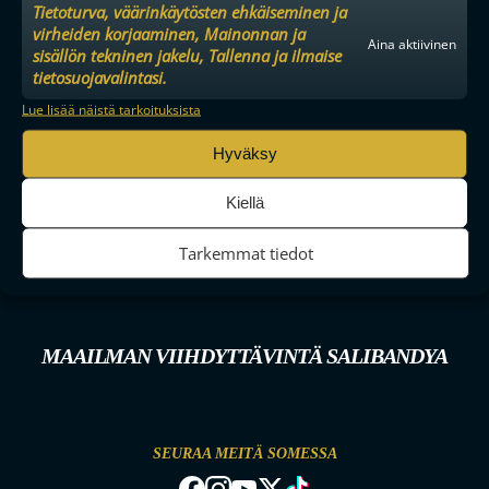
Tietoturva, väärinkäytösten ehkäiseminen ja
virheiden korjaaminen, Mainonnan ja
Aina aktiivinen
sisällön tekninen jakelu, Tallenna ja ilmaise
tietosuojavalintasi.
Lue lisää näistä tarkoituksista
Hyväksy
Kiellä
Tarkemmat tiedot
MAAILMAN VIIHDYTTÄVINTÄ SALIBANDYA
SEURAA MEITÄ SOMESSA