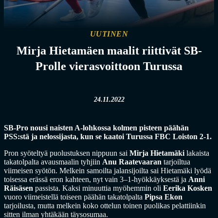
UUTINEN
Mirja Hietamäen maalit riittivät SB-
Prolle vierasvoittoon Turussa
24.11.2022
SB-Pro nousi naisten A-lohkossa kolmen pisteen päähän
PSS:stä ja nelossijasta, kun se kaatoi Turussa FBC Loiston 2-1.
Pron syöteltyä puolustuksen nippuun sai
Mirja Hietamäki
lakaista
takatolpalta avausmaalin tyhjiin
Anu Raatevaaran
tarjoiltua
viimeisen syötön. Melkein samoilta jalansijoilta sai Hietamäki lyödä
toisessa erässä eron kahteen, nyt vain 3–1-hyökkäyksestä ja
Anni
Räisäsen
passista. Kaksi minuuttia myöhemmin oli
Eerika Kosken
vuoro viimeistellä toiseen päähän takatolpalta
Pipsa Ekon
tarjoilusta, mutta melkein koko ottelun toinen puolikas pelattiinkin
sitten ilman yhtäkään täysosumaa.