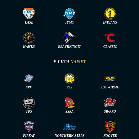
LASB
JYMY
INDIANS
HAWKS
ERÄVIIKINGIT
CLASSIC
F-LIIGA
NAISET
SPV
PSS
SBS WIRMO
TPS
SSRA
SB-PRO
PIRKAT
NORTHERN STARS
KOOVEE