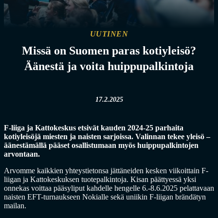
UUTINEN
Missä on Suomen paras kotiyleisö?
Äänestä ja voita huippupalkintoja
17.2.2025
F-liiga ja Kattokeskus etsivät kauden 2024-25 parhaita
kotiyleisöjä miesten ja naisten sarjoissa. Valinnan tekee yleisö –
äänestämällä pääset osallistumaan myös huippupalkintojen
arvontaan.
Arvomme kaikkien yhteystietonsa jättäneiden kesken viikoittain F-
liigan ja Kattokeskuksen tuotepalkintoja. Kisan päättyessä yksi
onnekas voittaa pääsyliput kahdelle hengelle 6.-8.6.2025 pelattavaan
naisten EFT-turnaukseen Nokialle sekä uniikin F-liigan brändätyn
mailan.