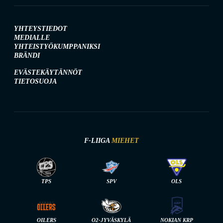
YHTEYSTIEDOT
MEDIALLE
YHTEISTYÖKUMPPANIKSI
BRÄNDI
EVÄSTEKÄYTÄNNÖT
TIETOSUOJA
F-LIIGA
MIEHET
TPS
SPV
OLS
OILERS
O2-JYVÄSKYLÄ
NOKIAN KRP