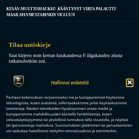
KESÄN MUUTTOHAUKAT: KÄÄNTYNYT VIRTA PALAUTTI
MAAILMANMESTARINKIN OULUUN
Tilaa uutiskirje
Saat kirjeen noin kerran kuukaudessa F-liigakauden alusta
ratkaisuhetkiin asti.
Hallinnoi evästeitä
Parhaan kokemuksen tarjoamiseksi me ja kumppanimme käytämme
teknologioita, kuten evästeitä, tallentaaksemme ja/tai käyttääksemme
TILAA
laitetietoja. Näiden tekniikoiden hyväksyminen antaa meille ja
kumppanimme mahdollisuuden käsitellä henkilötietoja, kuten
selauskäyttäytymistä tai yksilöllisiä tunnuksia tällä sivustolla, ja näyttää
(ei-)personoituja mainoksia. Suostumuksen jättäminen tai peruuttaminen
F-LIIGAN
KUMPPANIT
voi vaikuttaa haitallisesti tiettyihin ominaisuuksiin ja toimintoihin.