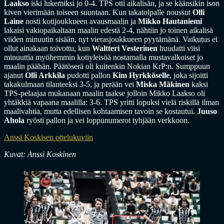
Laakso
iski lukemiksi jo 0-4. TPS otti aikalisän, ja se käänsikin ison
kiven vierimään toiseen suuntaan. Kun takatolpalle noussut
Olli
Laine
nosti kotijoukkueen avausmaalin ja
Mikko Hautaniemi
lakaisi vakiopaikaltaan maalin edestä 2-4, nähtiin jo toinen aikalisä
viiden minuutin sisään, nyt vierasjoukkueen pyytämänä. Vaikutus ei
ollut ainakaan toivottu, kun
Waltteri Vesterinen
huudatti viisi
minuuttia myöhemmin kotiyleisöä nostamalla mustavalkoiset jo
maalin päähän. Päätöserä oli kuitenkin Nokian KrP:n. Sumppuun
ajanut
Olli Arkkila
pudotti pallon
Kim Hyrkköselle
, joka sijoitti
takakulmaan tilanteeksi 3-5, ja perään vei
Miska Mäkinen
kaksi
TPS-pelaajaa mukanaan maalin taakse jolloin Mikko Laakso oli
yhtäkkiä vapaana maalilla: 3-6. TPS yritti lopuksi vielä riskillä ilman
maalivahtia, mutta edellisen kohtaamisen tavoin se kostautui.
Juuso
Ahola
ryösti pallon ja vei loppunumerot tyhjään verkkoon.
Anssi Koskisen ottelukuviin
Kuvat: Anssi Koskinen