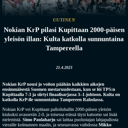
UUTINEN
Nokian KrP pilasi Kupittaan 2000-päisen
yleisön illan: Kulta katkolla sunnuntaina
Tampereella
21.4.2023
Nokian KrP nousi jo voiton päähän kaikkien aikojen
ensimmäisestä Suomen mestaruudestaan, kun se löi TPS:n
Kupittaalla 7-3 ja siirtyi finaalisarjassa 3–1-johtoon. Kulta on
katkolla KrP:lle sunnuntaina Tampereen Raholassa.
Nokian KrP vei Kupittaan palloiluhallin 2000-päisen yleisön
kiukuksi avauserän 2-0, ja toisessa erässä täysi katsomo sai lisää
nielemistä.
Simo Paulaharju
sai laittaa puolustajan lahjapallosta
vieraille kolmannen maalin, ja seuraavassa vaihdossa
Mikko