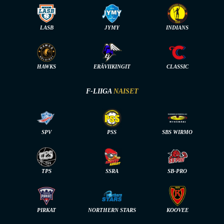
LASB
JYMY
INDIANS
HAWKS
ERÄVIIKINGIT
CLASSIC
F-LIIGA
NAISET
SPV
PSS
SBS WIRMO
TPS
SSRA
SB-PRO
PIRKAT
NORTHERN STARS
KOOVEE