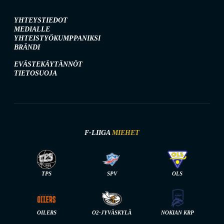
YHTEYSTIEDOT
MEDIALLE
YHTEISTYÖKUMPPANIKSI
BRÄNDI
EVÄSTEKÄYTÄNNÖT
TIETOSUOJA
F-LIIGA
MIEHET
TPS
SPV
OLS
OILERS
O2-JYVÄSKYLÄ
NOKIAN KRP