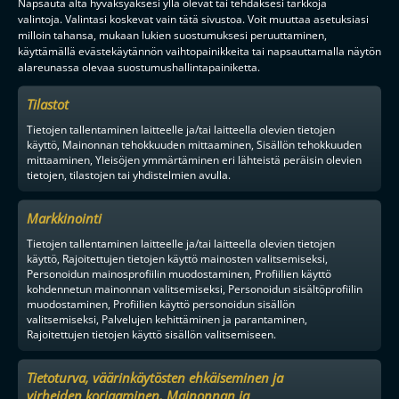
Napsauta alta hyväksyäksesi yllä olevat tai tehdäksesi tarkkoja
valintoja. Valintasi koskevat vain tätä sivustoa. Voit muuttaa asetuksiasi
milloin tahansa, mukaan lukien suostumuksesi peruuttaminen,
käyttämällä evästekäytännön vaihtopainikkeita tai napsauttamalla näytön
alareunassa olevaa suostumushallintapainiketta.
Tilastot
Tietojen tallentaminen laitteelle ja/tai laitteella olevien tietojen
käyttö, Mainonnan tehokkuuden mittaaminen, Sisällön tehokkuuden
mittaaminen, Yleisöjen ymmärtäminen eri lähteistä peräisin olevien
tietojen, tilastojen tai yhdistelmien avulla.
Markkinointi
Tietojen tallentaminen laitteelle ja/tai laitteella olevien tietojen
käyttö, Rajoitettujen tietojen käyttö mainosten valitsemiseksi,
Personoidun mainosprofiilin muodostaminen, Profiilien käyttö
kohdennetun mainonnan valitsemiseksi, Personoidun sisältöprofiilin
muodostaminen, Profiilien käyttö personoidun sisällön
valitsemiseksi, Palvelujen kehittäminen ja parantaminen,
Rajoitettujen tietojen käyttö sisällön valitsemiseen.
Tietoturva, väärinkäytösten ehkäiseminen ja
virheiden korjaaminen, Mainonnan ja