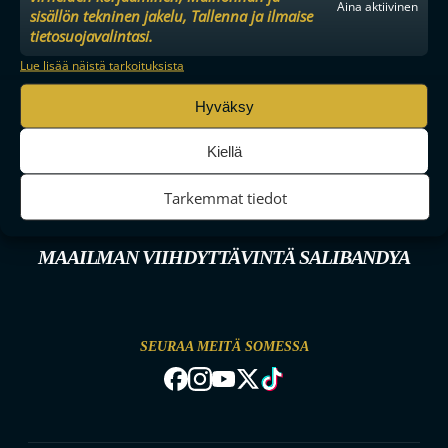
Aina aktiivinen
sisällön tekninen jakelu, Tallenna ja ilmaise
tietosuojavalintasi.
Lue lisää näistä tarkoituksista
Hyväksy
Kiellä
Tarkemmat tiedot
MAAILMAN VIIHDYTTÄVINTÄ SALIBANDYA
SEURAA MEITÄ SOMESSA