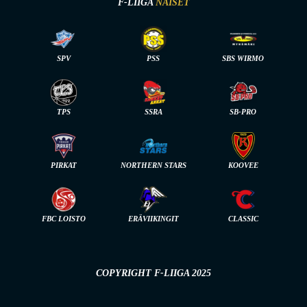
F-LIIGA
NAISET
SPV
PSS
SBS WIRMO
TPS
SSRA
SB-PRO
PIRKAT
NORTHERN STARS
KOOVEE
FBC LOISTO
ERÄVIIKINGIT
CLASSIC
COPYRIGHT F-LIIGA 2025