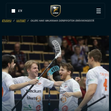
EN
ETUSIVU
UUTISET
OILERS HAKI MAUKKAAN DERBYVOITON ERÄVIIKINGEISTÄ