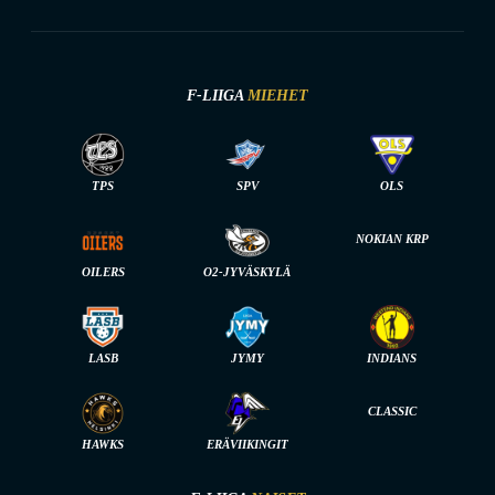
F-LIIGA
MIEHET
TPS
SPV
OLS
NOKIAN KRP
OILERS
O2-JYVÄSKYLÄ
LASB
JYMY
INDIANS
CLASSIC
HAWKS
ERÄVIIKINGIT