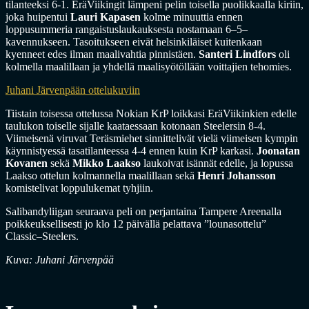
tilanteeksi 6-1. EräViikingit lämpeni pelin toisella puolikkaalla kiriin,
joka huipentui
Lauri Kapasen
kolme minuuttia ennen
loppusummeria rangaistuslaukauksesta nostamaan 6–5–
kavennukseen. Tasoitukseen eivät helsinkiläiset kuitenkaan
kyenneet edes ilman maalivahtia pinnistäen.
Santeri Lindfors
oli
kolmella maalillaan ja yhdellä maalisyötöllään voittajien tehomies.
Juhani Järvenpään ottelukuviin
Tiistain toisessa ottelussa Nokian KrP loikkasi EräViikinkien edelle
taulukon toiselle sijalle kaataessaan kotonaan Steelersin 8-4.
Viimeisenä viruvat Teräsmiehet sinnittelivät vielä viimeisen kympin
käynnistyessä tasatilanteessa 4-4 ennen kuin KrP karkasi.
Joonatan
Kovanen
sekä
Mikko Laakso
laukoivat isännät edelle, ja lopussa
Laakso ottelun kolmannella maalillaan sekä
Henri Johansson
komistelivat loppulukemat tyhjiin.
Salibandyliigan seuraava peli on perjantaina Tampere Areenalla
poikkeuksellisesti jo klo 12 päivällä pelattava ”lounasottelu”
Classic–Steelers.
Kuva: Juhani Järvenpää