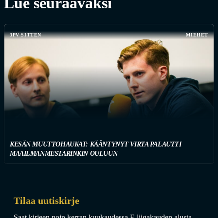
Lue seuraavaksi
3PV SITTEN
MIEHET
KESÄN MUUTTOHAUKAT: KÄÄNTYNYT VIRTA PALAUTTI
MAAILMANMESTARINKIN OULUUN
Tilaa uutiskirje
Saat kirjeen noin kerran kuukaudessa F-liigakauden alusta