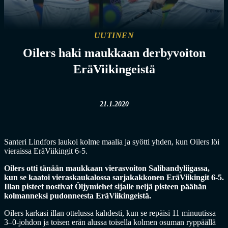
UUTINEN
Oilers haki maukkaan derbyvoiton
EräViikingeistä
21.1.2020
Santeri Lindfors laukoi kolme maalia ja syötti yhden, kun Oilers löi
vieraissa EräViikingit 6-5.
Oilers otti tänään maukkaan vierasvoiton Salibandyliigassa,
kun se kaatoi vieraskaukalossa sarjakakkonen EräViikingit 6-5.
Illan pisteet nostivat Öljymiehet sijalle neljä pisteen päähän
kolmanneksi pudonneesta EräViikingeistä.
Oilers karkasi illan ottelussa kahdesti, kun se repäisi 11 minuutissa
3–0-johdon ja toisen erän alussa toisella kolmen osuman ryppäällä