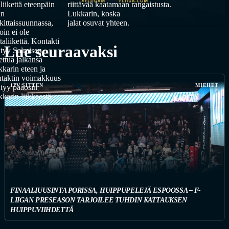
 liikettä eteenpäin
riittävää kaatamaan
rangaistusta.
an
Lukkarin, koska
kittaissuunnassa,
jalat osuvat yhteen.
loin ei ole
taliikettä. Kontakti
Lue seuraavaksi
tyy Salmisen
tettua jalkansa
karin eteen ja
taktin voimakkuus
1PV SITTEN
MIEHET
tyy pääosin
karin liikkeestä.
FINAALIUUSINTA PORISSA, HUIPPUPELEJÄ ESPOOSSA – F-
LIIGAN PRESEASON TARJOILEE TUHDIN KATTAUKSEN
HUIPPUVIIHDETTÄ