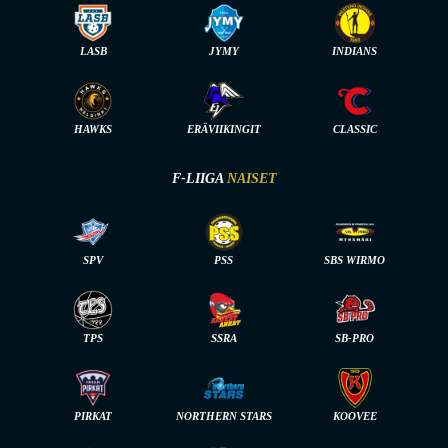
LASB
JYMY
INDIANS
HAWKS
ERÄVIIKINGIT
CLASSIC
F-LIIGA
NAISET
SPV
PSS
SBS WIRMO
TPS
SSRA
SB-PRO
PIRKAT
NORTHERN STARS
KOOVEE