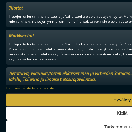
Tilastot
Tietojen tallentaminen laitteelle ja/tai laitteella olevien tietojen käyttö,
mittaaminen, Yleisöjen ymmärtäminen eri lähteistä peräisin olevien tietojen, 
Markkinointi
Tietojen tallentaminen laitteelle ja/tai laitteella olevien tietojen käyttö, Raj
Personoidun mainosprofiilin muodostaminen, Profiilien käyttö kohdennetun 
muodostaminen, Profiilien käyttö personoidun sisällön valitsemiseksi, Palve
käyttö sisällön valitsemiseen.
Tietoturva, väärinkäytösten ehkäiseminen ja virheiden korjaam
jakelu, Tallenna ja ilmaise tietosuojavalintasi.
Lue lisää näistä tarkoituksista
Hyväksy
Kiellä
Tarkemmat ti