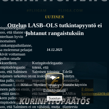
UUTINEN
Ottelun LASB–OLS tutkintapyyntö ei
inpitodelegaatio
johtanut rangaistuksiin
soo, että tilanne on
nteeltaan hyvin
linomainen
sinkamppailutilanne,
sa molemmat pelaajat
14.12.2025
kivät voittamaan
opallon omalle
kkueelleen.
Kurinpitodelegaatio
inpitodelegaatio
toteaa, että
soo, että Salmisen
Salmisen toiminta
Edellä
isijainen tarkoitus on
on reaktiota
esitetyn
ttaa pallo, mutta
nopeasti
perusteella
aittuaan Lukkarin
muuttuneeseen
päätämme,
Klikkaa "Hyväksy" ottaaksesi Youtube käyttöön
ineen palloon ensin,
pelitilanteeseen ja
että
F-liigan
Evästekäytännöt
 estää tämän
että hänen
LASB:n
kurinpitopäätöksi
kkeen pallon perään.
liikkeensä
Salmiselle
Suostun
inpitodelegaatio
kontaktin hetkellä
ei määrätä
soo, että Salminen ei
on vähäistä, mutta
tilanteesta