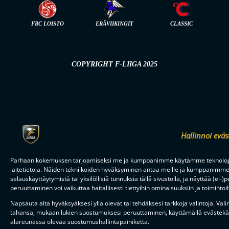
FBC LOISTO
ERÄVIIKINGIT
CLASSIC
COPYRIGHT F-LIIGA 2025
Hallinnoi eväs
Parhaan kokemuksen tarjoamiseksi me ja kumppanimme käytämme teknologio
laitetietoja. Näiden tekniikoiden hyväksyminen antaa meille ja kumppanimme 
selauskäyttäytymistä tai yksilöllisiä tunnuksia tällä sivustolla, ja näyttää (e
peruuttaminen voi vaikuttaa haitallisesti tiettyihin ominaisuuksiin ja toimintoi
Napsauta alta hyväksyäksesi yllä olevat tai tehdäksesi tarkkoja valintoja. Vali
tahansa, mukaan lukien suostumuksesi peruuttaminen, käyttämällä evästekäy
alareunassa olevaa suostumushallintapainiketta.