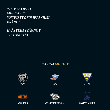
YHTEYSTIEDOT
MEDIALLE
YHTEISTYÖKUMPPANIKSI
BRÄNDI
EVÄSTEKÄYTÄNNÖT
TIETOSUOJA
F-LIIGA
MIEHET
TPS
SPV
OLS
OILERS
O2-JYVÄSKYLÄ
NOKIAN KRP