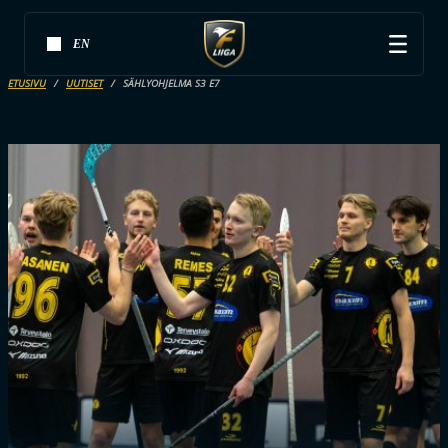
EN
ETUSIVU
UUTISET
SÄHLYOHJELMA S3 E7