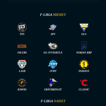
F-LIIGA
MIEHET
TPS
SPV
OLS
OILERS
O2-JYVÄSKYLÄ
NOKIAN KRP
LASB
JYMY
INDIANS
HAWKS
ERÄVIIKINGIT
CLASSIC
F-LIIGA
NAISET