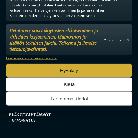
muodostaminen, Profiilien käyttö personoidun sisällön
valitsemiseksi, Palvelujen kehittäminen ja parantaminen,
Rajoitettujen tietojen käyttö sisällön valitsemiseen.
MAAILMAN VIIHDYTTÄVINTÄ SALIBANDYA
Tietoturva, väärinkäytösten ehkäiseminen ja
virheiden korjaaminen, Mainonnan ja
Aina aktiivinen
sisällön tekninen jakelu, Tallenna ja ilmaise
SEURAA MEITÄ SOMESSA
tietosuojavalintasi.
Lue lisää näistä tarkoituksista
Hyväksy
Kiellä
YHTEYSTIEDOT
MEDIALLE
Tarkemmat tiedot
YHTEISTYÖKUMPPANIKSI
BRÄNDI
EVÄSTEKÄYTÄNNÖT
TIETOSUOJA