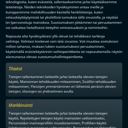
teknologioita, kuten evästeitä, tallentaaksemme ja/tai käyttääksemme
laitetietoja. Näiden tekniikoiden hyväksyminen antaa meille ja
kumppanimme mahdollisuuden käsitellä henkilötietoja, kuten
selauskäyttäytymistä tai yksilöllisiä tunnuksia tällä sivustolla, ja näyttää
(ei-)personoituja mainoksia. Suostumuksen jättäminen tai peruuttaminen
voi vaikuttaa haitallisesti tiettyihin ominaisuuksiin ja toimintoihin.
Napsauta alta hyväksyäksesi yllä olevat tai tehdäksesi tarkkoja
valintoja. Valintasi koskevat vain tätä sivustoa. Voit muuttaa asetuksiasi
milloin tahansa, mukaan lukien suostumuksesi peruuttaminen,
käyttämällä evästekäytännön vaihtopainikkeita tai napsauttamalla näytön
alareunassa olevaa suostumushallintapainiketta.
Tilastot
Tietojen tallentaminen laitteelle ja/tai laitteella olevien tietojen
käyttö, Mainonnan tehokkuuden mittaaminen, Sisällön tehokkuuden
mittaaminen, Yleisöjen ymmärtäminen eri lähteistä peräisin olevien
tietojen, tilastojen tai yhdistelmien avulla.
Markkinointi
Tietojen tallentaminen laitteelle ja/tai laitteella olevien tietojen
käyttö, Rajoitettujen tietojen käyttö mainosten valitsemiseksi,
Personoidun mainosprofiilin muodostaminen, Profiilien käyttö
kohdennetun mainonnan valitsemiseksi, Personoidun sisältöprofiilin