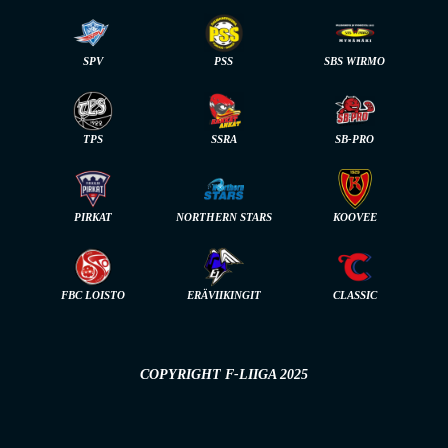
SPV
PSS
SBS WIRMO
TPS
SSRA
SB-PRO
PIRKAT
NORTHERN STARS
KOOVEE
FBC LOISTO
ERÄVIIKINGIT
CLASSIC
COPYRIGHT F-LIIGA 2025