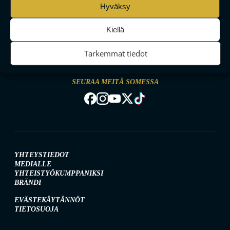
Hyväksy
Kiellä
MAAILMAN VIIHDYTTÄVINTÄ SALIBANDYA
Tarkemmat tiedot
SEURAA MEITÄ SOMESSA
YHTEYSTIEDOT
MEDIALLE
YHTEISTYÖKUMPPANIKSI
BRÄNDI
EVÄSTEKÄYTÄNNÖT
TIETOSUOJA