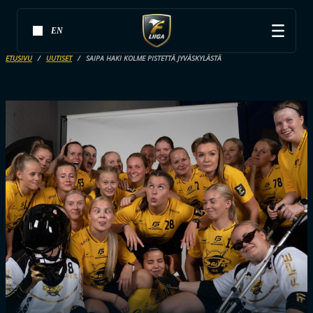
EN
ETUSIVU
UUTISET
SAIPA HAKI KOLME PISTETTÄ JYVÄSKYLÄSTÄ