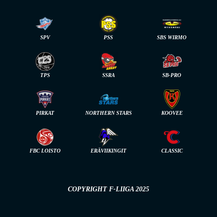
SPV
PSS
SBS WIRMO
TPS
SSRA
SB-PRO
PIRKAT
NORTHERN STARS
KOOVEE
FBC LOISTO
ERÄVIIKINGIT
CLASSIC
COPYRIGHT F-LIIGA 2025