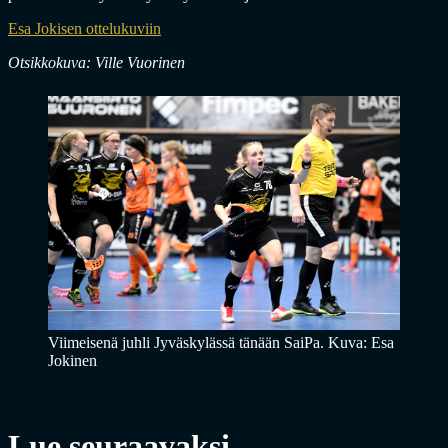
Esa Jokisen ottelukuviin
Otsikkokuva: Ville Vuorinen
Viimeisenä juhli Jyväskylässä tänään SaiPa. Kuva: Esa
Jokinen
Lue seuraavaksi