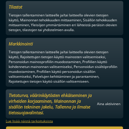
Tilastot
Tietojen tallentaminen laitteelle ja/tai laitteella olevien tietojen
käyttö, Mainonnan tehokkuuden mittaaminen, Sisällön tehokkuuden
mittaaminen, Yleisöjen ymmärtäminen eri lähteistä peräisin olevien
tietojen, tilastojen tai yhdistelmien avulla.
Markkinointi
Tietojen tallentaminen laitteelle ja/tai laitteella olevien tietojen
käyttö, Rajoitettujen tietojen käyttö mainosten valitsemiseksi,
Personoidun mainosprofiilin muodostaminen, Profiilien käyttö
kohdennetun mainonnan valitsemiseksi, Personoidun sisältöprofiilin
muodostaminen, Profiilien käyttö personoidun sisällön
valitsemiseksi, Palvelujen kehittäminen ja parantaminen,
Rajoitettujen tietojen käyttö sisällön valitsemiseen.
Tietoturva, väärinkäytösten ehkäiseminen ja
virheiden korjaaminen, Mainonnan ja
Aina aktiivinen
sisällön tekninen jakelu, Tallenna ja ilmaise
tietosuojavalintasi.
Lue lisää näistä tarkoituksista