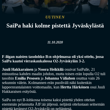
UUTINEN
SaiPa haki kolme pistettä Jyväskylästä
11.10.2020
F-liigan naisten tasolohko B:n ohjelmassa oli yksi ottelu, jossa
SaiPa kaatoi vieraskaukalossa O2-Jyväskylän 3-2.
Juuli Hakkarainen
ja
Noora Heikkilä
osuivat SaiPalle, 21
minuutissa kahden maalin johdon, mutta toisen erän lopulla O2 tuli
tasoihin
Emilia Pesosen
ja
Johanna Väliahon
osuttua vain 26
sekunnin välein. Kolmannen erän puoliväli näki kuitenkin
lappeenrantalaisten voittomaalin, kun
Hertta Härkönen
osui Juuli
Hakkaraisen esityöstä.
SaiPa on nyt B-lohkossa toisena kaksi pistettä yhden ottelun
enemmän pelannutta ÅIF:ää jäljessä. neljästä ottelustaan seitsemän
pistettä kerännyt O2-Jyväskylä on neljäntenä.