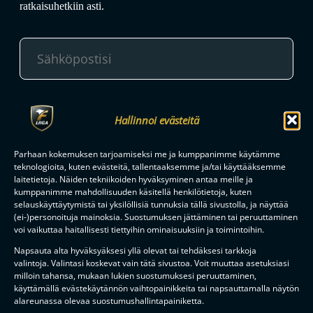
ratkaisuhetkiin asti.
TILAA
Hallinnoi evästeitä
Parhaan kokemuksen tarjoamiseksi me ja kumppanimme käytämme
F-LIIGAN
KUMPPANIT
teknologioita, kuten evästeitä, tallentaaksemme ja/tai käyttääksemme
laitetietoja. Näiden tekniikoiden hyväksyminen antaa meille ja
kumppanimme mahdollisuuden käsitellä henkilötietoja, kuten
selauskäyttäytymistä tai yksilöllisiä tunnuksia tällä sivustolla, ja näyttää
(ei-)personoituja mainoksia. Suostumuksen jättäminen tai peruuttaminen
voi vaikuttaa haitallisesti tiettyihin ominaisuuksiin ja toimintoihin.
Napsauta alta hyväksyäksesi yllä olevat tai tehdäksesi tarkkoja
valintoja. Valintasi koskevat vain tätä sivustoa. Voit muuttaa asetuksiasi
milloin tahansa, mukaan lukien suostumuksesi peruuttaminen,
käyttämällä evästekäytännön vaihtopainikkeita tai napsauttamalla näytön
alareunassa olevaa suostumushallintapainiketta.