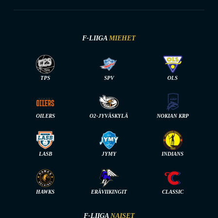
F-LIIGA
MIEHET
TPS
SPV
OLS
OILERS
O2-JYVÄSKYLÄ
NOKIAN KRP
LASB
JYMY
INDIANS
HAWKS
ERÄVIIKINGIT
CLASSIC
F-LIIGA
NAISET