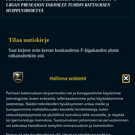
LIIGAN PRESEASON TARJOILEE TUHDIN KATTAUKSEN
HUIPPUVIIHDETTÄ
Tilaa uutiskirje
Saat kirjeen noin kerran kuukaudessa F-liigakauden alusta
ratkaisuhetkiin asti.
Hallinnoi evästeitä
Parhaan kokemuksen tarjoamiseksi me ja kumppanimme käytämme
teknologioita, kuten evästeitä, tallentaaksemme ja/tai käyttääksemme
TILAA
laitetietoja. Näiden tekniikoiden hyväksyminen antaa meille ja
kumppanimme mahdollisuuden käsitellä henkilötietoja, kuten
selauskäyttäytymistä tai yksilöllisiä tunnuksia tällä sivustolla, ja näyttää
(ei-)personoituja mainoksia. Suostumuksen jättäminen tai peruuttaminen
F-LIIGAN
KUMPPANIT
voi vaikuttaa haitallisesti tiettyihin ominaisuuksiin ja toimintoihin.
Napsauta alta hyväksyäksesi yllä olevat tai tehdäksesi tarkkoja