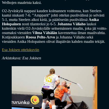
Welhojen maaleista kaksi.
O2-Jyväskylä nappasi kauden kolmannen voittonsa, kun Steelers
kaatui niukasti 7-6. ”Ampparit” johti ottelun puolivälissä jo selvästi
5-1, mutta Steelers alkoi kiriä, ja päätöserän puolivälissä
Anika
Holopainen
nosti tilanteeksi jo 6-5.
Johanna Väliaho
laukoi
kuitenkin vielä O2-Jyväskylälle seitsemännen maalin, joka jäi voitto-
osumaksi vieraiden
Vilma Vähälän
kavennettua ilman maalivahtia.
Kotijoukkueen
Roosa Pelto-Arvo
ja Johanna Väliaho sekä
vieraiden Anika Holopainen olivat iltapäivän kahden maalin tekijät.
Esa Jokisen ottelukuviin
Arkistokuva: Esa Jokinen