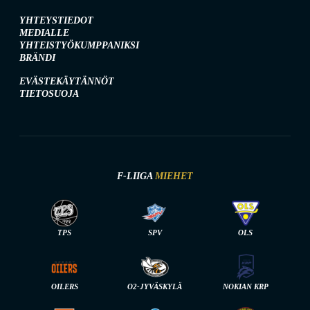
YHTEYSTIEDOT
MEDIALLE
YHTEISTYÖKUMPPANIKSI
BRÄNDI
EVÄSTEKÄYTÄNNÖT
TIETOSUOJA
F-LIIGA
MIEHET
TPS
SPV
OLS
OILERS
O2-JYVÄSKYLÄ
NOKIAN KRP