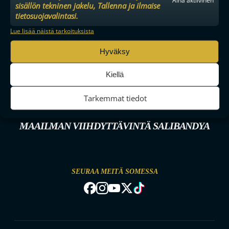
Aina aktiivinen
sisällön tekninen jakelu, Tallenna ja ilmaise
tietosuojavalintasi.
Lue lisää näistä tarkoituksista
Hyväksy
Kiellä
Tarkemmat tiedot
MAAILMAN VIIHDYTTÄVINTÄ SALIBANDYA
SEURAA MEITÄ SOMESSA