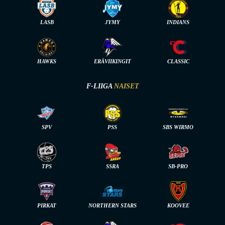
LASB
JYMY
INDIANS
HAWKS
ERÄVIIKINGIT
CLASSIC
F-LIIGA
NAISET
SPV
PSS
SBS WIRMO
TPS
SSRA
SB-PRO
PIRKAT
NORTHERN STARS
KOOVEE