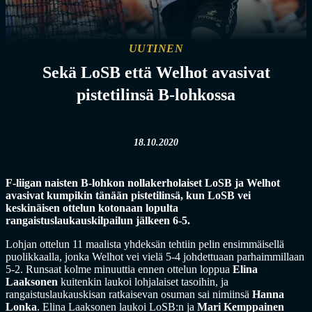
UUTINEN
Sekä LoSB että Welhot avasivat
pistetilinsä B-lohkossa
18.10.2020
F-liigan naisten B-lohkon nollakerholaiset LoSB ja Welhot
avasivat kumpikin tänään pistetilinsä, kun LoSB vei
keskinäisen ottelun kotonaan lopulta
rangaistuslaukauskilpailun jälkeen 6-5.
Lohjan ottelun 11 maalista yhdeksän tehtiin pelin ensimmäisellä
puolikkaalla, jonka Welhot vei vielä 5-4 johdettuaan parhaimmillaan
5-2. Runsaat kolme minuuttia ennen ottelun loppua
Elina
Laaksonen
kuitenkin laukoi lohjalaiset tasoihin, ja
rangaistuslaukauskisan ratkaisevan osuman sai nimiinsä
Hanna
Lonka
. Elina Laaksonen laukoi LoSB:n ja
Mari Kemppainen