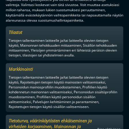
valintoja. Valintasi koskevat vain tätä sivustoa. Voit muuttaa asetuksiasi
milloin tahansa, mukaan lukien suostumuksesi peruuttaminen,
käyttämällä evästekäytännön vaihtopainikkeita tai napsauttamalla näytön
alareunassa olevaa suostumushallintapainiketta.
Tilastot
Tietojen tallentaminen laitteelle ja/tai laitteella olevien tietojen
käyttö, Mainonnan tehokkuuden mittaaminen, Sisällön tehokkuuden
mittaaminen, Yleisöjen ymmärtäminen eri lähteistä peräisin olevien
tietojen, tilastojen tai yhdistelmien avulla.
Markkinointi
Tietojen tallentaminen laitteelle ja/tai laitteella olevien tietojen
käyttö, Rajoitettujen tietojen käyttö mainosten valitsemiseksi,
Personoidun mainosprofiilin muodostaminen, Profiilien käyttö
kohdennetun mainonnan valitsemiseksi, Personoidun sisältöprofiilin
muodostaminen, Profiilien käyttö personoidun sisällön
valitsemiseksi, Palvelujen kehittäminen ja parantaminen,
Rajoitettujen tietojen käyttö sisällön valitsemiseen.
Tietoturva, väärinkäytösten ehkäiseminen ja
virheiden korjaaminen, Mainonnan ja