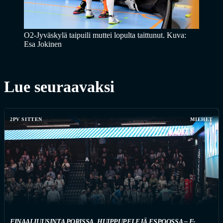
O2-Jyväskylä taipuili muttei lopulta taittunut. Kuva:
Esa Jokinen
Lue seuraavaksi
2PV SITTEN
MIEHET
FINAALIUUSINTA PORISSA, HUIPPUPELEJÄ ESPOOSSA – F-