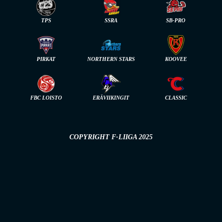
TPS
SSRA
SB-PRO
PIRKAT
NORTHERN STARS
KOOVEE
FBC LOISTO
ERÄVIIKINGIT
CLASSIC
COPYRIGHT F-LIIGA 2025