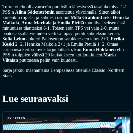
Turun ottelu oli avauserän puolivälin lähestyessä tasalukemissa 1-1
PSS:n
Alina Söderströmin
tasoitettua ylivoimalla. Sitten alkoi
kuitenkin ropista, ja kahdesti osunut
Milla Granlund
sekä
Henrika
Maikola
,
Anna Marttala
ja
Emilia Pietilä
muuttivat seitsemässä
minuutissa tilanteeksi 6-1. Toisen erän TPS vei vain 2-0, mutta
päätösjaksolla vieraiden verkko räpsyi peräti kahdeksan kertaa.
Sofia Leino
ahkeroi Palloseuran sarakkeeseen tehot 2+3,
Eerika
Koski
2+2, Henrika Maikola 2+1 ja Emilia Pietilä 1+2. Omaa
tarinaansa kertoo myös torjuntatilasto, kun
Emmi Hokkinen
ehti
PSS:n tolppien välissä 29 laukaukseen kotijoukkueen
Maria
Viitalan
puuttuessa peliin vain kuudesti.
Sarja jatkuu maanantaina Lempäälässä ottelulla Classic–Northern
Stars.
Lue seuraavaksi
3PV SITTEN
MIEHET