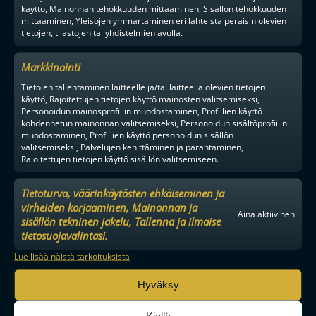
käyttö, Mainonnan tehokkuuden mittaaminen, Sisällön tehokkuuden
mittaaminen, Yleisöjen ymmärtäminen eri lähteistä peräisin olevien
tietojen, tilastojen tai yhdistelmien avulla.
Markkinointi
Tietojen tallentaminen laitteelle ja/tai laitteella olevien tietojen
käyttö, Rajoitettujen tietojen käyttö mainosten valitsemiseksi,
Personoidun mainosprofiilin muodostaminen, Profiilien käyttö
kohdennetun mainonnan valitsemiseksi, Personoidun sisältöprofiilin
muodostaminen, Profiilien käyttö personoidun sisällön
valitsemiseksi, Palvelujen kehittäminen ja parantaminen,
Rajoitettujen tietojen käyttö sisällön valitsemiseen.
Tietoturva, väärinkäytösten ehkäiseminen ja
virheiden korjaaminen, Mainonnan ja
Aina aktiivinen
sisällön tekninen jakelu, Tallenna ja ilmaise
tietosuojavalintasi.
Lue lisää näistä tarkoituksista
MAAILMAN VIIHDYTTÄVINTÄ SALIBANDYA
Hyväksy