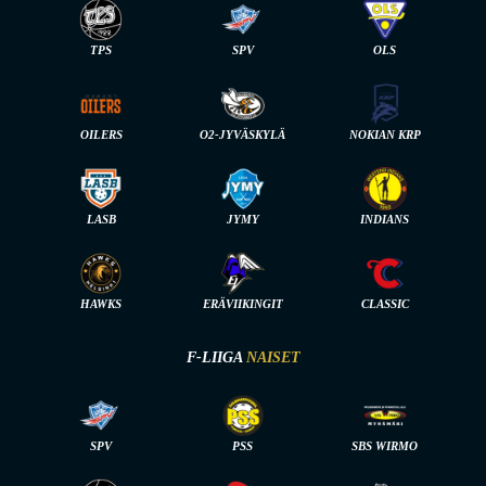
TPS
SPV
OLS
OILERS
O2-JYVÄSKYLÄ
NOKIAN KRP
LASB
JYMY
INDIANS
HAWKS
ERÄVIIKINGIT
CLASSIC
F-LIIGA
NAISET
SPV
PSS
SBS WIRMO