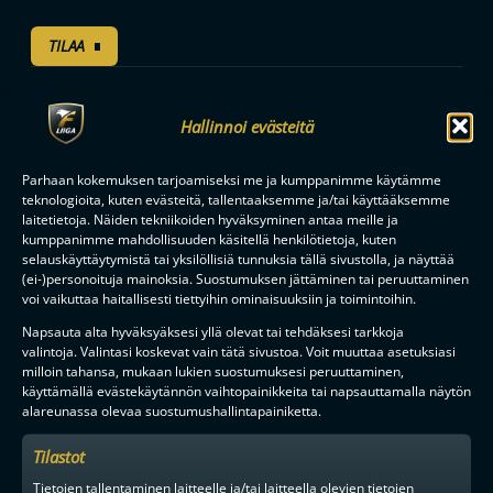
TILAA
F-LIIGAN
KUMPPANIT
Hallinnoi evästeitä
Parhaan kokemuksen tarjoamiseksi me ja kumppanimme käytämme
teknologioita, kuten evästeitä, tallentaaksemme ja/tai käyttääksemme
laitetietoja. Näiden tekniikoiden hyväksyminen antaa meille ja
kumppanimme mahdollisuuden käsitellä henkilötietoja, kuten
selauskäyttäytymistä tai yksilöllisiä tunnuksia tällä sivustolla, ja näyttää
(ei-)personoituja mainoksia. Suostumuksen jättäminen tai peruuttaminen
voi vaikuttaa haitallisesti tiettyihin ominaisuuksiin ja toimintoihin.
Napsauta alta hyväksyäksesi yllä olevat tai tehdäksesi tarkkoja
valintoja. Valintasi koskevat vain tätä sivustoa. Voit muuttaa asetuksiasi
milloin tahansa, mukaan lukien suostumuksesi peruuttaminen,
käyttämällä evästekäytännön vaihtopainikkeita tai napsauttamalla näytön
alareunassa olevaa suostumushallintapainiketta.
Tilastot
Tietojen tallentaminen laitteelle ja/tai laitteella olevien tietojen