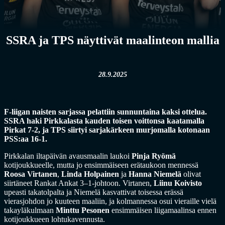
SSRA ja TPS näyttivät maalinteon mallia
28.9.2025
F-liigan naisten sarjassa pelattiin sunnuntaina kaksi ottelua.
SSRA haki Pirkkalasta kauden toisen voittonsa kaatamalla
Pirkat 7-2, ja TPS siirtyi sarjakärkeen murjomalla kotonaan
PSS:aa 16-1.
Pirkkalan iltapäivän avausmaalin laukoi
Pinja Ryömä
kotijoukkueelle, mutta jo ensimmäiseen erätaukoon mennessä
Roosa Virtanen
,
Linda Holpainen
ja
Hanna Niemelä
olivat
siirtäneet Rankat Ankat 3–1-johtoon. Virtanen,
Liinu Koivisto
upeasti takatolpalta
ja Niemelä kasvattivat toisessa erässä
vierasjohdon jo kuuteen maaliin, ja kolmannessa osui vieraille vielä
takayläkulmaan
Minttu Pesonen
ensimmäisen liigamaalinsa ennen
kotijoukkueen lohtukavennusta.