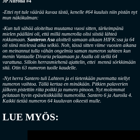
JP Auroila #4
-Ettei nyt tule väärää kuvaa tästä, kenelle #64 kuuluis niin pistän nyt
mun näkökulman:
-Kun tuli säbää aloiteltua muutama vuosi sitten, tärkeimpänä
mielen päälläni oli, että millä numerolla olisi siistiä lähteä
rokkamaan.
Santeron Asa
aloitteli samaan aikaan HIFK:ssa ja 64
oli siinä mielessä aika selkiö. Noh, tässä sitten viime vuosien aikana
on meinannut tulla vähän ongelmia saman numeron suhteen kun
menin Vantaalle Divaria pelaamaan ja Asalla oli siellä 64
varattuna. Silloin herrasmiehenä ajattelin, ettei mennä sörkkimään
sitä. Otin 63 numeron tuolle kaudelle.
-Nyt herra Santero tuli Lahteen ja ei tietenkään purematta niellyt
numeron vaihtoa. Tällä kertaa en minäkään. Pitkien palaverien
jälkeen pistettiin riita poikki ja numero pinoon. Nyt molemmat
pelataan hyvin epäseksikkäillä numeroilla. Santero 6 ja Auroila 4.
Kaikki tietää numeron 64 kuuluvan oikeesti mulle.
LUE MYÖS: