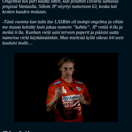
Ongelmia tuli pari kautta sitten, kun pelattiin Divaria samassa
jengissä Vantaalla. Silloin JP nöyrtyi numeroon 63, koska tuli
kesken kauden mukaan.
-Tänä vuonna kun tulin itse LASBiin oli isompi ongelma ja eihän
me muuta keksitty kuin jakaa numero ”kahtia”. JP vetää 4:lla ja
meikä 6:lla. Kunhan vielä saisi terveen paperit ja pääsisi uutta
numeroa vielä käyttämäänkin. Mun mielestä kyllä oikeus 64:seen
kuuluisi mulle…