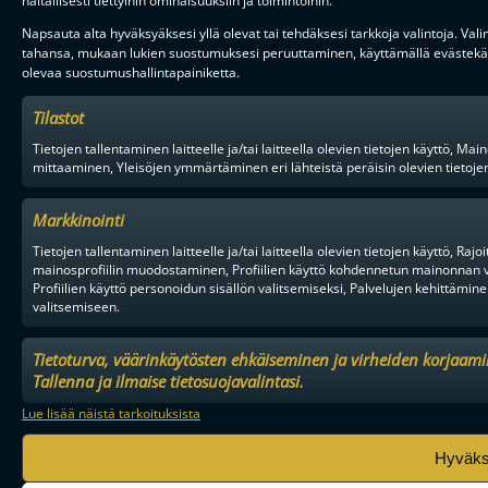
haitallisesti tiettyihin ominaisuuksiin ja toimintoihin.
Napsauta alta hyväksyäksesi yllä olevat tai tehdäksesi tarkkoja valintoja. Vali
tahansa, mukaan lukien suostumuksesi peruuttaminen, käyttämällä evästekäy
olevaa suostumushallintapainiketta.
Tilastot
Tietojen tallentaminen laitteelle ja/tai laitteella olevien tietojen käyttö,
mittaaminen, Yleisöjen ymmärtäminen eri lähteistä peräisin olevien tietojen, 
Markkinointi
Tietojen tallentaminen laitteelle ja/tai laitteella olevien tietojen käyttö, Ra
mainosprofiilin muodostaminen, Profiilien käyttö kohdennetun mainonnan v
Profiilien käyttö personoidun sisällön valitsemiseksi, Palvelujen kehittämine
valitsemiseen.
Tietoturva, väärinkäytösten ehkäiseminen ja virheiden korjaami
Tallenna ja ilmaise tietosuojavalintasi.
Lue lisää näistä tarkoituksista
Hyväk