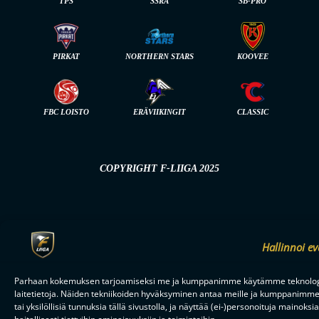
TPS
SSRA
SB-PRO
PIRKAT
NORTHERN STARS
KOOVEE
FBC LOISTO
ERÄVIIKINGIT
CLASSIC
COPYRIGHT F-LIIGA 2025
Hallinnoi ev
Parhaan kokemuksen tarjoamiseksi me ja kumppanimme käytämme teknologio
laitetietoja. Näiden tekniikoiden hyväksyminen antaa meille ja kumppanimme 
tai yksilöllisiä tunnuksia tällä sivustolla, ja näyttää (ei-)personoituja maino