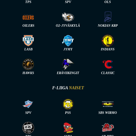
TPS
SPV
OLS
OILERS
O2-JYVÄSKYLÄ
NOKIAN KRP
LASB
JYMY
INDIANS
HAWKS
ERÄVIIKINGIT
CLASSIC
F-LIIGA
NAISET
SPV
PSS
SBS WIRMO