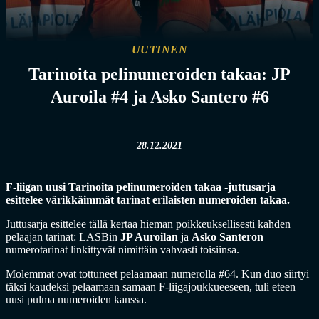
UUTINEN
Tarinoita pelinumeroiden takaa: JP
Auroila #4 ja Asko Santero #6
28.12.2021
F-liigan uusi Tarinoita pelinumeroiden takaa -juttusarja
esittelee värikkäimmät tarinat erilaisten numeroiden takaa.
Juttusarja esittelee tällä kertaa hieman poikkeuksellisesti kahden
pelaajan tarinat: LASBin
JP Auroilan
ja
Asko Santeron
numerotarinat linkittyvät nimittäin vahvasti toisiinsa.
Molemmat ovat tottuneet pelaamaan numerolla #64. Kun duo siirtyi
täksi kaudeksi pelaamaan samaan F-liigajoukkueeseen, tuli eteen
uusi pulma numeroiden kanssa.