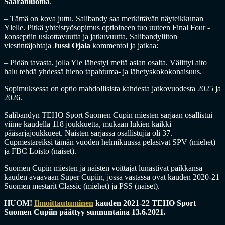
Saaranluoma
.
– Tämä on kova juttu. Salibandy saa merkittävän näyteikkunan
Ylelle. Pitkä yhteistyösopimus optioineen tuo uuteen Final Four -
konseptiin uskottavuutta ja jatkuvuutta, Salibandyliiton
viestintäjohtaja
Jussi Ojala
kommentoi ja jatkaa:
– Pidän tavasta, jolla Yle lähestyi meitä asian osalta. Välittyi aito
halu tehdä yhdessä hieno tapahtuma- ja lähetyskokokonaisuus.
Sopimuksessa on optio mahdollisista kahdesta jatkovuodesta 2025 ja
2026.
Salibandyn TEHO Sport Suomen Cupin miesten sarjaan osallistui
viime kaudella 118 joukkuetta, mukaan lukien kaikki
pääsarjajoukkueet. Naisten sarjassa osallistujia oli 37.
Cupmestareiksi tämän vuoden helmikuussa pelasivat SPV (miehet)
ja FBC Loisto (naiset).
Suomen Cupin miesten ja naisten voittajat lunastivat paikkansa
kauden avaavaan Super Cupiin, jossa vastassa ovat kauden 2020-21
Suomen mestarit Classic (miehet) ja PSS (naiset).
HUOM!
Ilmoittautuminen
kauden 2021-22 TEHO Sport
Suomen Cupiin päättyy sunnuntaina 13.6.2021.