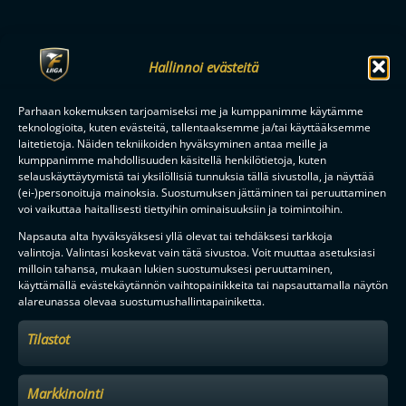
Tilaa uutiskirje
Hallinnoi evästeitä
Saat kirjeen noin kerran kuukaudessa F-liigakauden alusta
ratkaisuhetkiin asti.
Parhaan kokemuksen tarjoamiseksi me ja kumppanimme käytämme
teknologioita, kuten evästeitä, tallentaaksemme ja/tai käyttääksemme
laitetietoja. Näiden tekniikoiden hyväksyminen antaa meille ja
kumppanimme mahdollisuuden käsitellä henkilötietoja, kuten
selauskäyttäytymistä tai yksilöllisiä tunnuksia tällä sivustolla, ja näyttää
(ei-)personoituja mainoksia. Suostumuksen jättäminen tai peruuttaminen
voi vaikuttaa haitallisesti tiettyihin ominaisuuksiin ja toimintoihin.
TILAA
Napsauta alta hyväksyäksesi yllä olevat tai tehdäksesi tarkkoja
valintoja. Valintasi koskevat vain tätä sivustoa. Voit muuttaa asetuksiasi
milloin tahansa, mukaan lukien suostumuksesi peruuttaminen,
käyttämällä evästekäytännön vaihtopainikkeita tai napsauttamalla näytön
F-LIIGAN
KUMPPANIT
alareunassa olevaa suostumushallintapainiketta.
Tilastot
Markkinointi