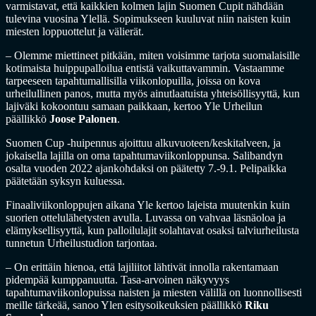
varmistavat, että kaikkien kolmen lajin Suomen Cupit nähdään
tulevina vuosina Ylellä. Sopimukseen kuuluvat niin naisten kuin
miesten loppuottelut ja välierät.
– Olemme miettineet pitkään, miten voisimme tarjota suomalaisille
kotimaista huippupalloilua entistä vaikuttavammin. Vastaamme
tarpeeseen tapahtumallisilla viikonlopuilla, joissa on kova
urheilullinen panos, mutta myös ainutlaatuista yhteisöllisyyttä, kun
lajiväki kokoontuu samaan paikkaan, kertoo Yle Urheilun
päällikkö
Joose Palonen
.
Suomen Cup -huipennus ajoittuu alkuvuoteen/keskitalveen, ja
jokaisella lajilla on oma tapahtumaviikonloppunsa. Salibandyn
osalta vuoden 2022 ajankohdaksi on päätetty 7.-9.1. Pelipaikka
päätetään syksyn kuluessa.
Finaaliviikonloppujen aikana Yle kertoo lajeista muutenkin kuin
suorien ottelulähetysten avulla. Luvassa on vahvaa läsnäoloa ja
elämyksellisyyttä, kun palloilulajit solahtavat osaksi talviurheilusta
tunnetun Urheilustudion tarjontaa.
– On erittäin hienoa, että lajiliitot lähtivät innolla rakentamaan
pidempää kumppanuutta. Tasa-arvoinen näkyvyys
tapahtumaviikonlopuissa naisten ja miesten välillä on luonnollisesti
meille tärkeää, sanoo Ylen esitysoikeuksien päällikkö
Riku