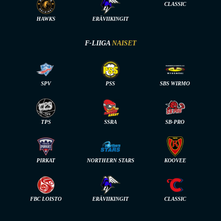
CLASSIC
HAWKS
ERÄVIIKINGIT
F-LIIGA
NAISET
SPV
PSS
SBS WIRMO
TPS
SSRA
SB-PRO
PIRKAT
NORTHERN STARS
KOOVEE
FBC LOISTO
ERÄVIIKINGIT
CLASSIC