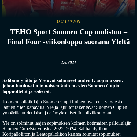
UUTINEN
TEHO Sport Suomen Cup uudistuu –
Final Four -viikonloppu suorana Yleltä
2.6.2021
Salibandyliitto ja Yle ovat solmineet uuden tv-sopimuksen,
johon kuuluvat niin naisten kuin miesten Suomen Cupin
loppuottelut ja välierät.
Kolmen palloilulajin Suomen Cupit huipentuvat ensi vuodesta
lähtien Ylen kanavilla. Yle ja lajiliitot rakentavat Suomen Cupien
ympärille uudenlaiset ja elämykselliset finaaliviikonloput.
Yle on solminut laajan sopimuksen kolmen kotimaisen palloilulajin
Suomen Cupeista vuosina 2022–2024. Salibandyliiton,
Koripalloliiton ja Lentopalloliiton kanssa solmitut sopimukset