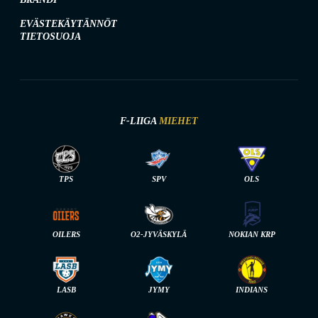
EVÄSTEKÄYTÄNNÖT
TIETOSUOJA
F-LIIGA
MIEHET
TPS
SPV
OLS
OILERS
O2-JYVÄSKYLÄ
NOKIAN KRP
LASB
JYMY
INDIANS