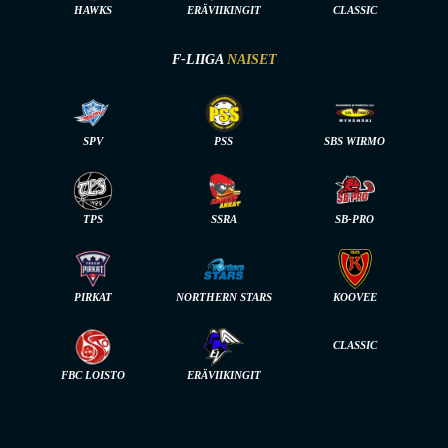
HAWKS
ERÄVIIKINGIT
CLASSIC
F-LIIGA
NAISET
SPV
PSS
SBS WIRMO
TPS
SSRA
SB-PRO
PIRKAT
NORTHERN STARS
KOOVEE
CLASSIC
FBC LOISTO
ERÄVIIKINGIT