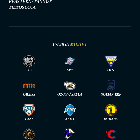
EVÄSTEKÄYTÄNNÖT
TIETOSUOJA
F-LIIGA
MIEHET
TPS
SPV
OLS
OILERS
O2-JYVÄSKYLÄ
NOKIAN KRP
LASB
JYMY
INDIANS