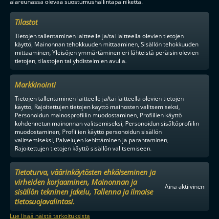
alareunassa olevaa suostumushallintapainiketta.
Tilastot
Tietojen tallentaminen laitteelle ja/tai laitteella olevien tietojen
käyttö, Mainonnan tehokkuuden mittaaminen, Sisällön tehokkuuden
mittaaminen, Yleisöjen ymmärtäminen eri lähteistä peräisin olevien
tietojen, tilastojen tai yhdistelmien avulla.
Markkinointi
Tietojen tallentaminen laitteelle ja/tai laitteella olevien tietojen
käyttö, Rajoitettujen tietojen käyttö mainosten valitsemiseksi,
Personoidun mainosprofiilin muodostaminen, Profiilien käyttö
kohdennetun mainonnan valitsemiseksi, Personoidun sisältöprofiilin
muodostaminen, Profiilien käyttö personoidun sisällön
valitsemiseksi, Palvelujen kehittäminen ja parantaminen,
Rajoitettujen tietojen käyttö sisällön valitsemiseen.
Tietoturva, väärinkäytösten ehkäiseminen ja
virheiden korjaaminen, Mainonnan ja
Aina aktiivinen
sisällön tekninen jakelu, Tallenna ja ilmaise
tietosuojavalintasi.
Lue lisää näistä tarkoituksista