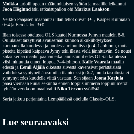
Molkka
tarjoili upean määrämittaisen syötön ja maalille leikannut
Jooa Höglund
iski ratkaisupallon ohi
Markus Laakson
.
Veikko Paajasen maanantai-illan tehot olivat 3+1, Kasper Kulmalan
0+4 ja Eero Jalon 3+0.
Illan toisessa ottelussa OLS kaatoi Nurmossa Jymyn maalein 8-6.
Oululaiset täräyttivät avauserään kunnon alkukiihdytyksen
karkaamalla kuudessa ja puolessa minuutissa jo 4–1-johtoon, mutta
pisteitä kipeästi kaipaava Jymy teki illasta vielä jännittävän. Se nousi
kaksi kertaa maalin päähän eikä lannistunut edes OLS:n karatessa
viisi minuuttia ennen loppua 7–4-johtoon.
Kalle Vaarala
maalin
edestä ja
Eemil Äijälä
oikeasta siivestä kavensivat perättäisissä
vaihdoissa syntyneillä osumilla tilanteeksi jo 6-7, mutta tasoitusta ei
syntynyt edes kuudella viittä vastaan. Sen sijaan
Joona Karjula
pääsi viemään kuusi sekuntia ennen loppusummeria loppunumerot
tyhjään verkkoon maalivahti
Niko Tervon
syötöstä.
Sarja jatkuu perjantaina Lempäälässä ottelulla Classic–OLS.
Lue seuraavaksi