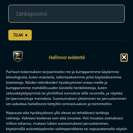
TILAA
F-LIIGAN
KUMPPANIT
Hallinnoi evästeitä
Parhaan kokemuksen tarjoamiseksi me ja kumppanimme käytämme
teknologioita, kuten evästeitä, tallentaaksemme ja/tai käyttääksemme
laitetietoja. Näiden tekniikoiden hyväksyminen antaa meille ja
kumppanimme mahdollisuuden käsitellä henkilötietoja, kuten
selauskäyttäytymistä tai yksilöllisiä tunnuksia tällä sivustolla, ja näyttää
(ei-)personoituja mainoksia. Suostumuksen jättäminen tai peruuttaminen
voi vaikuttaa haitallisesti tiettyihin ominaisuuksiin ja toimintoihin.
Napsauta alta hyväksyäksesi yllä olevat tai tehdäksesi tarkkoja
valintoja. Valintasi koskevat vain tätä sivustoa. Voit muuttaa asetuksiasi
milloin tahansa, mukaan lukien suostumuksesi peruuttaminen,
käyttämällä evästekäytännön vaihtopainikkeita tai napsauttamalla näytön