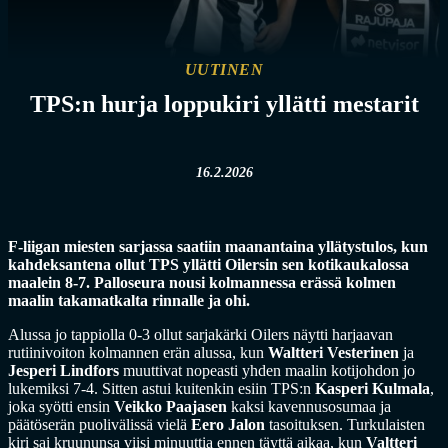
UUTINEN
TPS:n hurja loppukiri yllätti mestarit
16.2.2026
F-liigan miesten sarjassa saatiin maanantaina yllätystulos, kun
kahdeksantena ollut TPS yllätti Oilersin sen kotikaukalossa
maalein 8-7. Palloseura nousi kolmannessa erässä kolmen
maalin takamatkalta rinnalle ja ohi.
Alussa jo tappiolla 0-3 ollut sarjakärki Oilers näytti harjaavan
rutiinivoiton kolmannen erän alussa, kun
Waltteri Vesterinen
ja
Jesperi Lindfors
muuttivat nopeasti yhden maalin kotijohdon jo
lukemiksi 7-4. Sitten astui kuitenkin esiin TPS:n
Kasperi Kulmala
,
joka syötti ensin
Veikko Paajasen
kaksi kavennusosumaa ja
päätöserän puolivälissä vielä
Eero Jalon
tasoituksen. Turkulaisten
kiri sai kruununsa viisi minuuttia ennen täyttä aikaa, kun
Valtteri