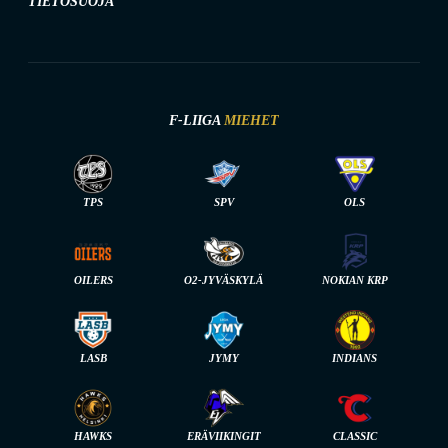
TIETOSUOJA
F-LIIGA
MIEHET
TPS
SPV
OLS
OILERS
O2-JYVÄSKYLÄ
NOKIAN KRP
LASB
JYMY
INDIANS
HAWKS
ERÄVIIKINGIT
CLASSIC