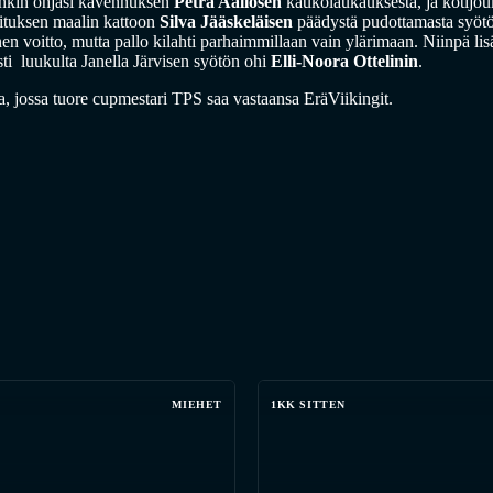
enkin ohjasi kavennuksen
Petra Aallosen
kaukolaukauksesta, ja kotijo
ituksen maalin kattoon
Silva Jääskeläisen
päädystä pudottamasta syötös
nen voitto, mutta pallo kilahti parhaimmillaan vain ylärimaan. Niinpä lis
ti luukulta Janella Järvisen syötön ohi
Elli-Noora Ottelinin
.
a, jossa tuore cupmestari TPS saa vastaansa EräViikingit.
MIEHET
1KK SITTEN