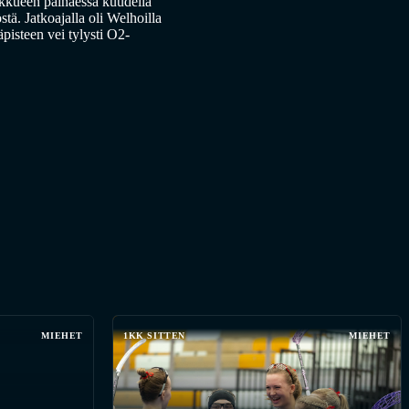
ukkueen painaessa kuudella
tä. Jatkoajalla oli Welhoilla
äpisteen vei tylysti O2-
MIEHET
1KK SITTEN
MIEHET