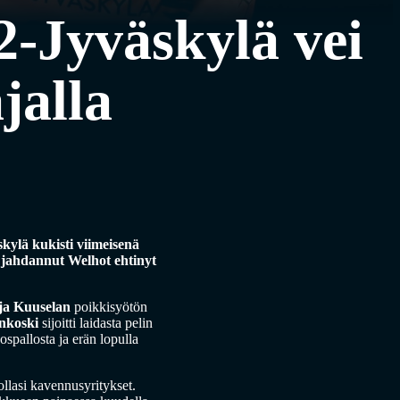
-Jyväskylä vei
jalla
kylä kukisti viimeisenä
n jahdannut Welhot ehtinyt
lja Kuuselan
poikkisyötön
nkoski
sijoitti laidasta pelin
pallosta ja erän lopulla
llasi kavennusyritykset.