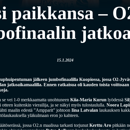
i paikkansa – O2
ofinaalin jatkoa
15.1.2024
i cuphuipentuman jälkeen jumbofinaalilla Kuopiossa, jossa O2-Jyväs
lan jatkoaikamaalilla. Ennen ratkaisua oli kauden toista voittoaa
koja.
nka se vei 1-0 merkkaamatta unohtuneen
Kiia-Maria Kurun
lyödessä
Si
i otteen kuitenkin vierailija, ja se näkyi myös tulostaululla.
Noora Lapi
ähti maalin edestä ”Ampparit” johtoon
Iina Latvalan
laukauksen kakkos
ntölaukauksella yläkulmaan eron jo kahteen.
äätöserässä, jossa O2.n maalissa tarkasti torjunut
Kerttu Aro
pitkään no