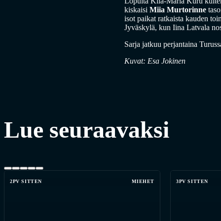
Lopulta Kiia-Maria Kuru kuit
kiskaisi
Miia Murtorinne
taso
isot paikat ratkaista kauden toi
Jyväskylä, kun Iina Latvala nos
Sarja jatkuu perjantaina Turuss
Kuvat: Esa Jokinen
Lue seuraavaksi
2PV SITTEN
MIEHET
3PV SITTEN