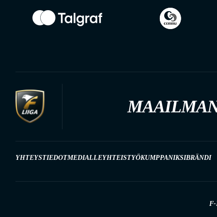
MAAILMAN
YHTEYSTIEDOT
MEDIALLE
YHTEISTYÖKUMPPANIKSI
BRÄNDI
F-