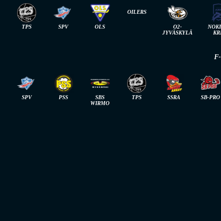
OILERS
TPS
SPV
OLS
O2-
NOK
JYVÄSKYLÄ
KR
F
SPV
PSS
SBS
TPS
SSRA
SB-PRO
WIRMO