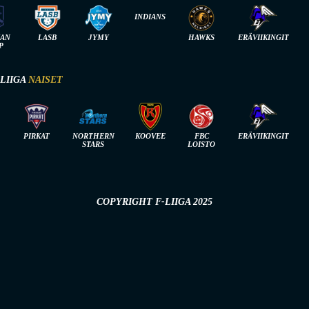
INDIANS
IAN
LASB
JYMY
HAWKS
ERÄVIIKINGIT
P
-LIIGA
NAISET
PIRKAT
NORTHERN
KOOVEE
FBC
ERÄVIIKINGIT
STARS
LOISTO
COPYRIGHT F-LIIGA 2025