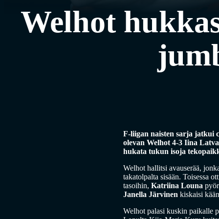
Welhot hukkas
jumb
F-liigan naisten sarja jatku
olevan Welhot 4-3 Iina Latva
hukata tukun isoja tekopaik
Welhot hallitsi avauserää, jo
takatolpalta sisään. Toisessa ott
tasoihin,
Katriina Louna
pyör
Janella Järvinen
kiskaisi kää
Welhot palasi kuskin paikalle p