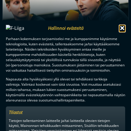
Hallinnoi evästeitä
Parhaan kokemuksen tarjoamiseksi me ja kumppanimme käytämme
KESÄN MUUTTOHAUKAT: KÄÄNTYNYT VIRTA PALAUTTI
teknologioita, kuten evästeitä, tallentaaksemme ja/tai käyttääksemme
MAAILMANMESTARINKIN OULUUN
laitetietoja. Näiden tekniikoiden hyväksyminen antaa meille ja
kumppanimme mahdollisuuden käsitellä henkilötietoja, kuten
selauskäyttäytymistä tai yksilöllisiä tunnuksia tällä sivustolla, ja näyttää
(ei-)personoituja mainoksia. Suostumuksen jättäminen tai peruuttaminen
voi vaikuttaa haitallisesti tiettyihin ominaisuuksiin ja toimintoihin.
Tilaa uutiskirje
Napsauta alta hyväksyäksesi yllä olevat tai tehdäksesi tarkkoja
Saat kirjeen noin kerran kuukaudessa F-liigakauden alusta
valintoja. Valintasi koskevat vain tätä sivustoa. Voit muuttaa asetuksiasi
ratkaisuhetkiin asti.
milloin tahansa, mukaan lukien suostumuksesi peruuttaminen,
käyttämällä evästekäytännön vaihtopainikkeita tai napsauttamalla näytön
alareunassa olevaa suostumushallintapainiketta.
Tilastot
Tietojen tallentaminen laitteelle ja/tai laitteella olevien tietojen
käyttö, Mainonnan tehokkuuden mittaaminen, Sisällön tehokkuuden
mittaaminen, Yleisöjen ymmärtäminen eri lähteistä peräisin olevien