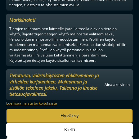
TILAA
tietojen, tilastojen tai yhdistelmien avulla.
Markkinointi
F-LIIGAN
KUMPPANIT
Tietojen tallentaminen laitteelle ja/tai laitteella olevien tietojen
käyttö, Rajoitettujen tietojen käyttö mainosten valitsemiseksi,
Personoidun mainosprofiilin muodostaminen, Profiilien käyttö
kohdennetun mainonnan valitsemiseksi, Personoidun sisältöprofiilin
muodostaminen, Profiilien käyttö personoidun sisällön
valitsemiseksi, Palvelujen kehittäminen ja parantaminen,
Rajoitettujen tietojen käyttö sisällön valitsemiseen.
Tietoturva, väärinkäytösten ehkäiseminen ja
virheiden korjaaminen, Mainonnan ja
Aina aktiivinen
sisällön tekninen jakelu, Tallenna ja ilmaise
tietosuojavalintasi.
Lue lisää näistä tarkoituksista
Hyväksy
Kiellä