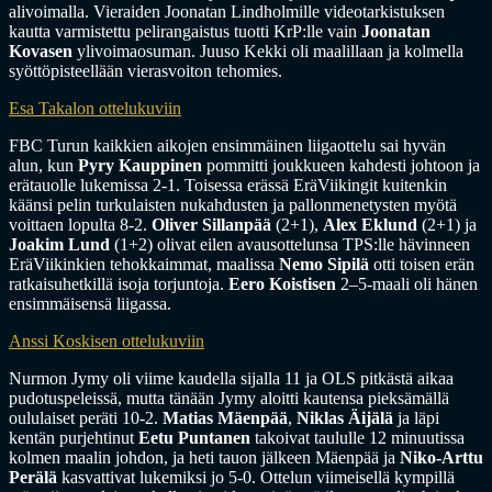
alivoimalla. Vieraiden Joonatan Lindholmille videotarkistuksen
kautta varmistettu pelirangaistus tuotti KrP:lle vain
Joonatan
Kovasen
ylivoimaosuman. Juuso Kekki oli maalillaan ja kolmella
syöttöpisteellään vierasvoiton tehomies.
Esa Takalon ottelukuviin
FBC Turun kaikkien aikojen ensimmäinen liigaottelu sai hyvän
alun, kun
Pyry Kauppinen
pommitti joukkueen kahdesti johtoon ja
erätauolle lukemissa 2-1. Toisessa erässä EräViikingit kuitenkin
käänsi pelin turkulaisten nukahdusten ja pallonmenetysten myötä
voittaen lopulta 8-2.
Oliver Sillanpää
(2+1),
Alex Eklund
(2+1) ja
Joakim Lund
(1+2) olivat eilen avausottelunsa TPS:lle hävinneen
EräViikinkien tehokkaimmat, maalissa
Nemo Sipilä
otti toisen erän
ratkaisuhetkillä isoja torjuntoja.
Eero Koistisen
2–5-maali oli hänen
ensimmäisensä liigassa.
Anssi Koskisen ottelukuviin
Nurmon Jymy oli viime kaudella sijalla 11 ja OLS pitkästä aikaa
pudotuspeleissä, mutta tänään Jymy aloitti kautensa pieksämällä
oululaiset peräti 10-2.
Matias Mäenpää
,
Niklas Äijälä
ja läpi
kentän purjehtinut
Eetu Puntanen
takoivat taululle 12 minuutissa
kolmen maalin johdon, ja heti tauon jälkeen Mäenpää ja
Niko-Arttu
Perälä
kasvattivat lukemiksi jo 5-0. Ottelun viimeisellä kympillä