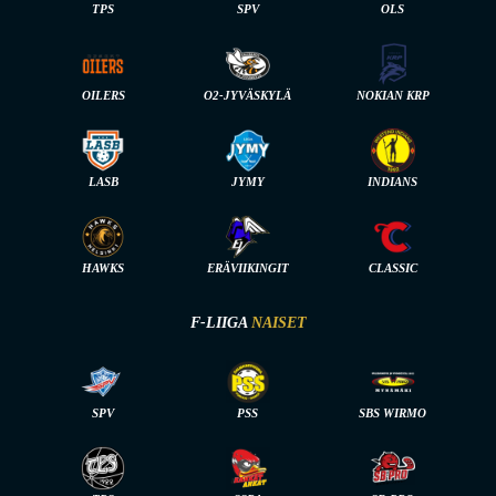
TPS
SPV
OLS
OILERS
O2-JYVÄSKYLÄ
NOKIAN KRP
LASB
JYMY
INDIANS
HAWKS
ERÄVIIKINGIT
CLASSIC
F-LIIGA
NAISET
SPV
PSS
SBS WIRMO