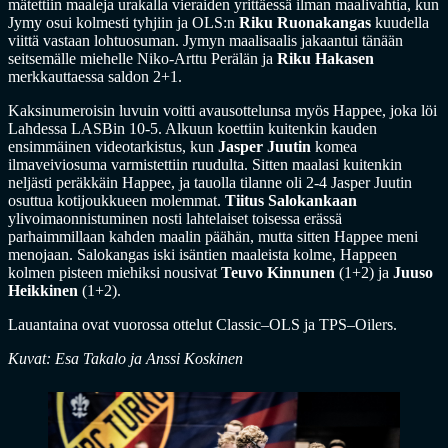
mätettiin maaleja urakalla vieraiden yrittäessä ilman maalivahtia, kun
Jymy osui kolmesti tyhjiin ja OLS:n
Riku Ruonakangas
kuudella
viittä vastaan lohtuosuman. Jymyn maalisaalis jakaantui tänään
seitsemälle miehelle Niko-Arttu Perälän ja
Riku Hakasen
merkkauttaessa saldon 2+1.
Kaksinumeroisin luvuin voitti avausottelunsa myös Happee, joka löi
Lahdessa LASBin 10-5. Alkuun koettiin kuitenkin kauden
ensimmäinen videotarkistus, kun
Jasper Juutin
komea
ilmaveiviosuma varmistettiin ruudulta. Sitten maalasi kuitenkin
neljästi peräkkäin Happee, ja tauolla tilanne oli 2-4 Jasper Juutin
osuttua kotijoukkueen molemmat.
Tiitus Salokankaan
ylivoimaonnistuminen nosti lahtelaiset toisessa erässä
parhaimmillaan kahden maalin päähän, mutta sitten Happee meni
menojaan. Salokangas iski isäntien maaleista kolme, Happeen
kolmen pisteen miehiksi nousivat
Teuvo Kinnunen
(1+2) ja
Juuso
Heikkinen
(1+2).
Lauantaina ovat vuorossa ottelut Classic–OLS ja TPS–Oilers.
Kuvat: Esa Takalo ja Anssi Koskinen