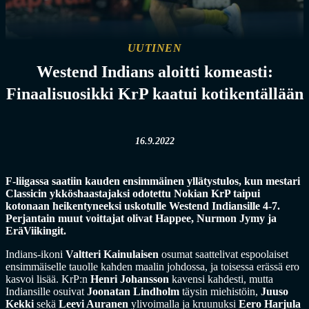
UUTINEN
Westend Indians aloitti komeasti:
Finaalisuosikki KrP kaatui kotikentällään
16.9.2022
F-liigassa saatiin kauden ensimmäinen yllätystulos, kun mestari
Classicin ykköshaastajaksi odotettu Nokian KrP taipui
kotonaan heikentyneeksi uskotulle Westend Indiansille 4-7.
Perjantain muut voittajat olivat Happee, Nurmon Jymy ja
EräViikingit.
Indians-ikoni
Valtteri Kainulaisen
osumat saattelivat espoolaiset
ensimmäiselle tauolle kahden maalin johdossa, ja toisessa erässä ero
kasvoi lisää. KrP:n
Henri Johansson
kavensi kahdesti, mutta
Indiansille osuivat
Joonatan Lindholm
täysin miehistöin,
Juuso
Kekki
sekä
Leevi Auranen
ylivoimalla ja kruunuksi
Eero Harjula