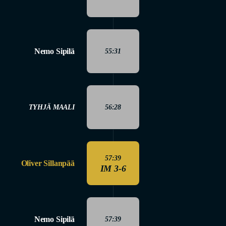
Nemo Sipilä
55:31
TYHJÄ MAALI
56:28
57:39
Oliver Sillanpää
IM 3-6
Nemo Sipilä
57:39