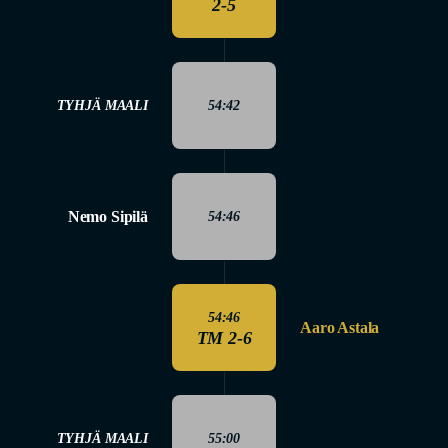
2-5
TYHJÄ MAALI
54:42
Nemo Sipilä
54:46
54:46
Aaro Astala
TM 2-6
TYHJÄ MAALI
55:00