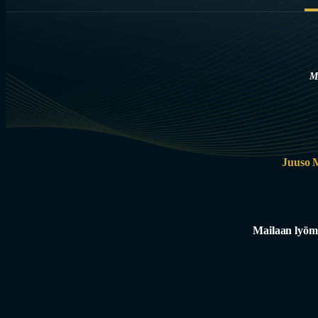
M
Juuso 
Mailaan lyöm