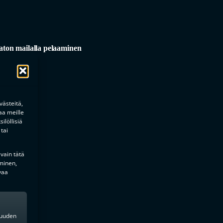
ton mailalla pelaaminen
ästeitä,
aa meille
ilöllisiä
tai
 vain tätä
minen,
vaa
kkuuden