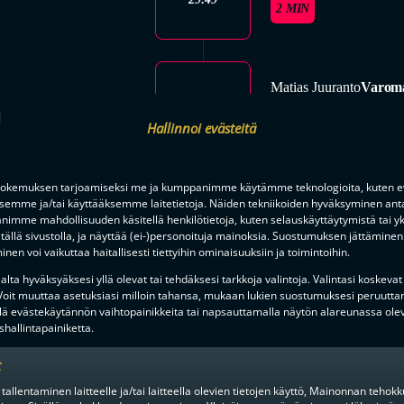
2 MIN
Matias Juuranto
Varoma
31:34
2 MIN
Hallinnoi evästeitä
okemuksen tarjoamiseksi me ja kumppanimme käytämme teknologioita, kuten ev
2. ERÄ
ksemme ja/tai käyttääksemme laitetietoja. Näiden tekniikoiden hyväksyminen ant
PÄÄTTYI
imme mahdollisuuden käsitellä henkilötietoja, kuten selauskäyttäytymistä tai yks
tällä sivustolla, ja näyttää (ei-)personoituja mainoksia. Suostumuksen jättäminen 
nen voi vaikuttaa haitallisesti tiettyihin ominaisuuksiin ja toimintoihin.
lta hyväksyäksesi yllä olevat tai tehdäksesi tarkkoja valintoja. Valintasi koskevat
3. ERÄ
 Voit muuttaa asetuksiasi milloin tahansa, mukaan lukien suostumuksesi peruutta
lä evästekäytännön vaihtopainikkeita tai napsauttamalla näytön alareunassa ole
ALKOI
hallintapainiketta.
t
 tallentaminen laitteelle ja/tai laitteella olevien tietojen käyttö, Mainonnan teho
Nemo Sipilä
40:00