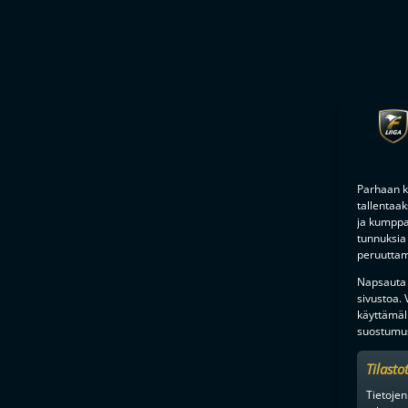
Parhaan k
tallentaa
ja kumppan
tunnuksia 
peruuttami
Napsauta a
sivustoa.
käyttämäl
suostumus
Tilasto
Tietojen