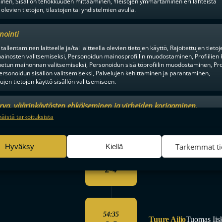
inen, Sisällön tehokkuuden mittaaminen, Yleisöjen ymmärtäminen eri lähteistä
 olevien tietojen, tilastojen tai yhdistelmien avulla.
nointi
tallentaminen laitteelle ja/tai laitteella olevien tietojen käyttö, Rajoitettujen tietoj
Joonas Kaltiainen
40:00
ainosten valitsemiseksi, Personoidun mainosprofiilin muodostaminen, Profiilien 
tun mainonnan valitsemiseksi, Personoidun sisältöprofiilin muodostaminen, Prof
ersonoidun sisällön valitsemiseksi, Palvelujen kehittäminen ja parantaminen,
tujen tietojen käyttö sisällön valitsemiseen.
47:24
urva, väärinkäytösten ehkäiseminen ja virheiden korjaaminen,
Aaro Astala
Antti Suo
2-3
an ja sisällön tekninen jakelu, Tallenna ja ilmaise
Aina a
näistä tarkoituksista
ojavalintasi.
Tarkemmat ti
Hyväksy
Kiellä
48:56
Aaro Astala
Justus Kai
2-4
54:35
Tuure Ailio
Tuomas Iis