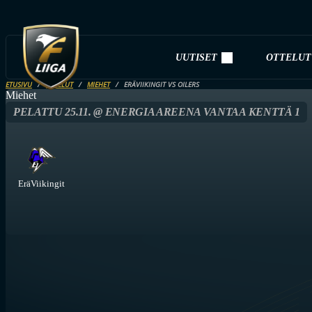
UUTISET
OTTELUT
ETUSIVU
OTTELUT
MIEHET
ERÄVIIKINGIT VS OILERS
Miehet
PELATTU 25.11. @ ENERGIA AREENA VANTAA KENTTÄ 1
EräViikingit