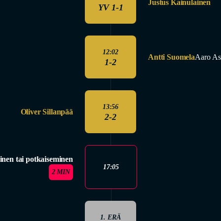
Justus Kainulainen
YV 1-1
12:02
Antti Suomela
Aaro As
1-2
13:56
Oliver Sillanpää
2-2
inen tai potkaiseminen
17:05
2 MIN
1. ERÄ