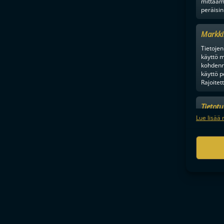
mittaam
peräisin
Markki
Tietojen 
käyttö m
kohdenne
käyttö p
Rajoitet
Tietot
Mainonn
Lue lisää 
tietosu