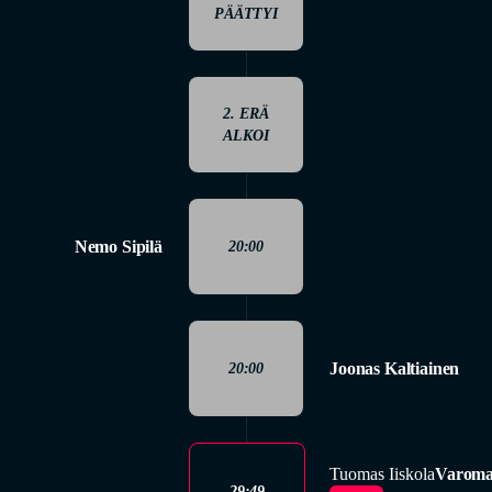
PÄÄTTYI
2. ERÄ
ALKOI
Nemo Sipilä
20:00
Joonas Kaltiainen
20:00
Tuomas Iiskola
Varomat
29:49