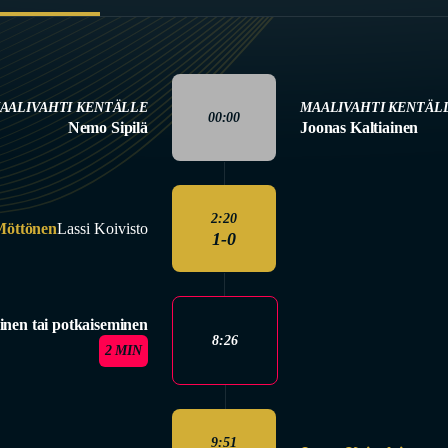
AALIVAHTI KENTÄLLE
MAALIVAHTI KENTÄL
00:00
Nemo Sipilä
Joonas Kaltiainen
2:20
Möttönen
Lassi Koivisto
1-0
inen tai potkaiseminen
8:26
2 MIN
9:51