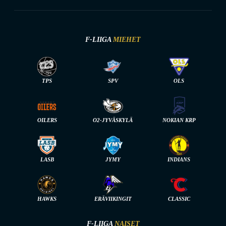
F-LIIGA
MIEHET
TPS
SPV
OLS
OILERS
O2-JYVÄSKYLÄ
NOKIAN KRP
LASB
JYMY
INDIANS
HAWKS
ERÄVIIKINGIT
CLASSIC
F-LIIGA
NAISET