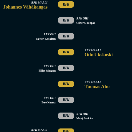
RPK MAALI
RPK
Johannes Vähäkangas
RPK OHI
RPK
Oliver Sillanpää
RPK OHI
RPK
Valtteri Koskinen
RPK MAALI
RPK
Otto Ukskoski
RPK OHI
RPK
Elliot Wingren
RPK MAALI
RPK
Tuomas Aho
RPK OHI
RPK
Eero Kuutsa
RPK OHI
RPK
Matej Penicka
RPK MAALI
RPK