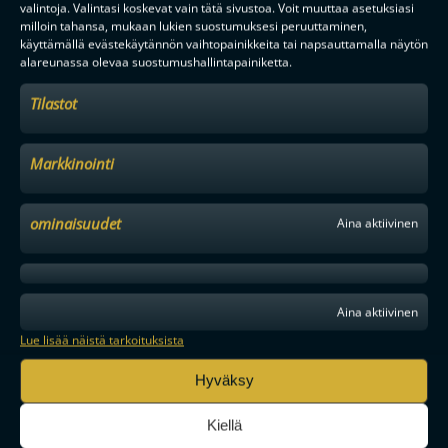
Saat kirjeen noin kerran kuukaudessa F-liigakauden alusta
valintoja. Valintasi koskevat vain tätä sivustoa. Voit muuttaa asetuksiasi
ratkaisuhetkiin asti.
milloin tahansa, mukaan lukien suostumuksesi peruuttaminen,
käyttämällä evästekäytännön vaihtopainikkeita tai napsauttamalla näytön
alareunassa olevaa suostumushallintapainiketta.
Tilastot
Markkinointi
TILAA
ominaisuudet
Aina aktiivinen
F-LIIGAN
KUMPPANIT
Aina aktiivinen
Lue lisää näistä tarkoituksista
Hyväksy
Kiellä