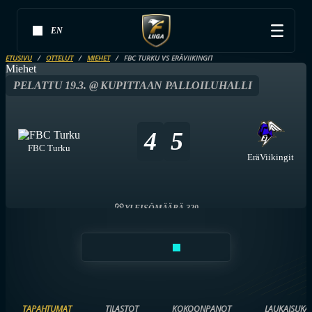
EN
ETUSIVU
OTTELUT
MIEHET
FBC TURKU VS ERÄVIIKINGIT
Miehet
PELATTU 19.3. @ KUPITTAAN PALLOILUHALLI
4
5
FBC Turku
EräViikingit
YLEISÖMÄÄRÄ 329
TAPAHTUMAT
TILASTOT
KOKOONPANOT
LAUKAISUKA