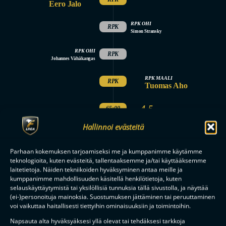
Eero Jalo
RPK OHI
RPK
Simon Stransky
RPK OHI
RPK
Johannes Vähäkangas
RPK MAALI
RPK
Tuomas Aho
4-5
65:00
Hallinnoi evästeitä
5. ERÄ
PÄÄTTYI
OTTELU
Parhaan kokemuksen tarjoamiseksi me ja kumppanimme käytämme
teknologioita, kuten evästeitä, tallentaaksemme ja/tai käyttääksemme
LOPPUI
laitetietoja. Näiden tekniikoiden hyväksyminen antaa meille ja
kumppanimme mahdollisuuden käsitellä henkilötietoja, kuten
selauskäyttäytymistä tai yksilöllisiä tunnuksia tällä sivustolla, ja näyttää
(ei-)personoituja mainoksia. Suostumuksen jättäminen tai peruuttaminen
voi vaikuttaa haitallisesti tiettyihin ominaisuuksiin ja toimintoihin.
Tilaa uutiskirje
Napsauta alta hyväksyäksesi yllä olevat tai tehdäksesi tarkkoja