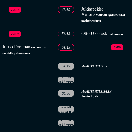
Jukkapekka
49:29
2 MIN
Auroila
Mailaan lyöminen tai
potkaiseminen
Otto Ukskoski
56:13
Estäminen
2 MIN
Juuso Forsman
Varomaton
59:49
2 MIN
mailalla pelaaminen
59:49
MAALIVAHTI POIS
3. ERÄ
PÄÄTTYI
MAALIVAHTI SISAAN
60:00
Touko Ojala
4. ERÄ
ALKOI
4. ERÄ
PÄÄTTYI