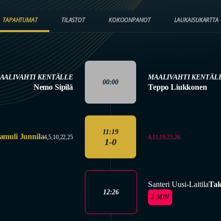
TAPAHTUMAT
TILASTOT
KOKOONPANOT
LAUKAISUKARTTA
AALIVAHTI KENTÄLLE
MAALIVAHTI KENTÄL
00:00
Nemo Sipilä
Teppo Liukkonen
11:19
amuli Junnila
4,11,19,23,26
4,5,10,22,25
1-0
Santeri Uusi-Laitila
Tak
12:26
2 MIN