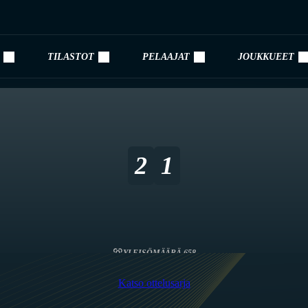
TILASTOT
PELAAJAT
JOUKKUEET
2
1
YLEISÖMÄÄRÄ 658
Katso ottelusarja