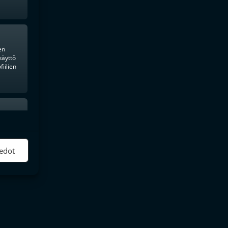
en
käyttö
iilien
ktiivinen
edot