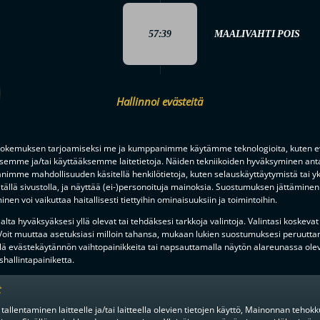
57:39
MAALIVAHTI POIS
Hallinnoi evästeitä
MAALIVAHTI SISAAN
58:53
Teppo Liukkonen
okemuksen tarjoamiseksi me ja kumppanimme käytämme teknologioita, kuten ev
ksemme ja/tai käyttääksemme laitetietoja. Näiden tekniikoiden hyväksyminen ant
imme mahdollisuuden käsitellä henkilötietoja, kuten selauskäyttäytymistä tai yks
tällä sivustolla, ja näyttää (ei-)personoituja mainoksia. Suostumuksen jättäminen 
59:00
MAALIVAHTI POIS
nen voi vaikuttaa haitallisesti tiettyihin ominaisuuksiin ja toimintoihin.
lta hyväksyäksesi yllä olevat tai tehdäksesi tarkkoja valintoja. Valintasi koskevat
 Voit muuttaa asetuksiasi milloin tahansa, mukaan lukien suostumuksesi peruutta
lä evästekäytännön vaihtopainikkeita tai napsauttamalla näytön alareunassa ole
hallintapainiketta.
MAALIVAHTI SISAAN
59:43
Teppo Liukkonen
t
 tallentaminen laitteelle ja/tai laitteella olevien tietojen käyttö, Mainonnan teho