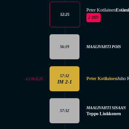
Peter Kotilainen
Estäm
52:25
2 MIN
56:19
MAALIVAHTI POIS
57:32
Peter Kotilainen
Juho 
4,5,10,22,25
IM 2-1
MAALIVAHTI SISAAN
57:32
Teppo Liukkonen