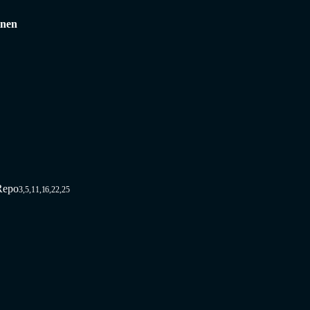
inen
Repo
3,5,11,16,22,25