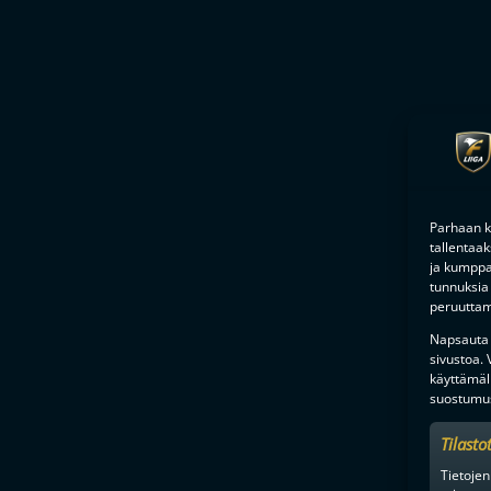
Parhaan k
tallentaa
ja kumppan
tunnuksia 
peruuttami
Napsauta a
sivustoa.
käyttämäl
suostumus
Tilasto
Tietojen