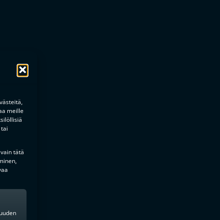
ästeitä,
aa meille
ilöllisiä
tai
 vain tätä
minen,
vaa
kkuuden