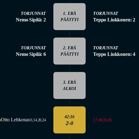
TORJUNNAT
1. ERÄ
TORJUNNAT
Nemo Sipilä: 2
Teppo Liukkonen: 2
PÄÄTTYI
TORJUNNAT
2. ERÄ
TORJUNNAT
Nemo Sipilä: 6
Teppo Liukkonen: 4
PÄÄTTYI
3. ERÄ
ALKOI
42:16
a
Otto Lehkosuo
2,7,10,16,20
3,14,20,24
2-0