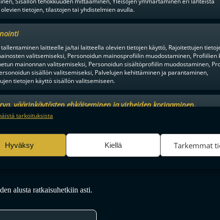
inen, Sisällön tehokkuuden mittaaminen, Yleisöjen ymmärtäminen eri lähteistä
 olevien tietojen, tilastojen tai yhdistelmien avulla.
TORJUNNAT
3. ERÄ
TORJUNNAT
Nemo Sipilä: 6
Teppo Liukkonen: 8
PÄÄTTYI
nointi
tallentaminen laitteelle ja/tai laitteella olevien tietojen käyttö, Rajoitettujen tietoj
ainosten valitsemiseksi, Personoidun mainosprofiilin muodostaminen, Profiilien 
tun mainonnan valitsemiseksi, Personoidun sisältöprofiilin muodostaminen, Prof
OTTELU
ersonoidun sisällön valitsemiseksi, Palvelujen kehittäminen ja parantaminen,
tujen tietojen käyttö sisällön valitsemiseen.
LOPPUI
urva, väärinkäytösten ehkäiseminen ja virheiden korjaaminen,
an ja sisällön tekninen jakelu, Tallenna ja ilmaise
Aina a
näistä tarkoituksista
ojavalintasi.
Tarkemmat ti
Hyväksy
Kiellä
en alusta ratkaisuhetkiin asti.