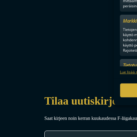
mittaam
peräisin
Markki
Tietojen 
käyttö m
kohdenne
käyttö p
Rajoitet
Tietot
Mainonn
Lue lisää 
tietosu
Tilaa uutiskirje
Saat kirjeen noin kerran kuukaudessa F-liigakaud