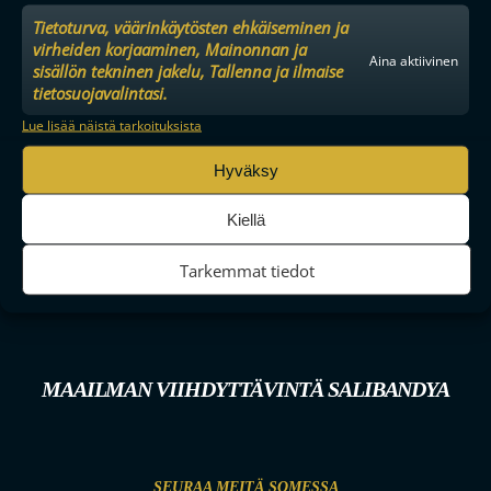
Tietoturva, väärinkäytösten ehkäiseminen ja
virheiden korjaaminen, Mainonnan ja
Aina aktiivinen
sisällön tekninen jakelu, Tallenna ja ilmaise
tietosuojavalintasi.
Lue lisää näistä tarkoituksista
Hyväksy
Kiellä
Tarkemmat tiedot
MAAILMAN VIIHDYTTÄVINTÄ SALIBANDYA
SEURAA MEITÄ SOMESSA