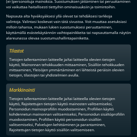
(ei-)personoituja mainoksia. Suostumuksen jättäminen tai peruuttaminen
voi vaikuttaa haitallisesti tiettyihin ominaisuuksiin ja toimintoihin.
Napsauta alta hyväksyäksesi yllä olevat tai tehdäksesi tarkkoja
F-LIIGAN
KUMPPANIT
valintoja. Valintasi koskevat vain tätä sivustoa. Voit muuttaa asetuksiasi
milloin tahansa, mukaan lukien suostumuksesi peruuttaminen,
käyttämällä evästekäytännön vaihtopainikkeita tai napsauttamalla näytön
alareunassa olevaa suostumushallintapainiketta.
Tilastot
Tietojen tallentaminen laitteelle ja/tai laitteella olevien tietojen
käyttö, Mainonnan tehokkuuden mittaaminen, Sisällön tehokkuuden
mittaaminen, Yleisöjen ymmärtäminen eri lähteistä peräisin olevien
tietojen, tilastojen tai yhdistelmien avulla.
Markkinointi
Tietojen tallentaminen laitteelle ja/tai laitteella olevien tietojen
käyttö, Rajoitettujen tietojen käyttö mainosten valitsemiseksi,
Personoidun mainosprofiilin muodostaminen, Profiilien käyttö
kohdennetun mainonnan valitsemiseksi, Personoidun sisältöprofiilin
muodostaminen, Profiilien käyttö personoidun sisällön
valitsemiseksi, Palvelujen kehittäminen ja parantaminen,
Rajoitettujen tietojen käyttö sisällön valitsemiseen.