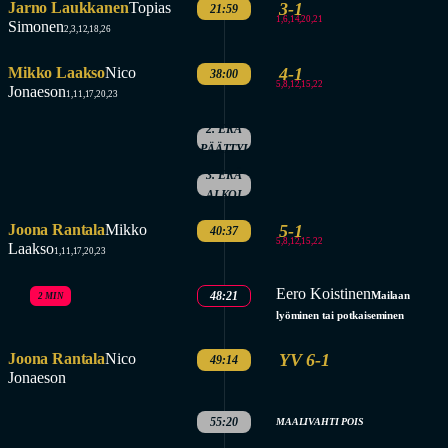
Jarno Laukkanen
Topias
3-1
21:59
1,6,14,20,21
Simonen
2,3,12,18,26
Mikko Laakso
Nico
4-1
38:00
5,8,12,15,22
Jonaeson
1,11,17,20,23
2. ERÄ
PÄÄTTYI
3. ERÄ
ALKOI
Joona Rantala
Mikko
5-1
40:37
5,8,12,15,22
Laakso
1,11,17,20,23
Eero Koistinen
48:21
Mailaan
2 MIN
lyöminen tai potkaiseminen
Joona Rantala
Nico
YV 6-1
49:14
Jonaeson
55:20
MAALIVAHTI POIS