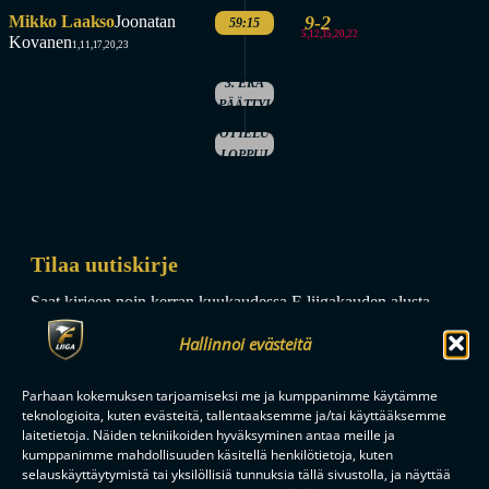
Mikko Laakso
Joonatan
9-2
59:15
5,12,15,20,22
Kovanen
1,11,17,20,23
3. ERÄ
PÄÄTTYI
OTTELU
LOPPUI
Tilaa uutiskirje
Saat kirjeen noin kerran kuukaudessa F-liigakauden alusta
ratkaisuhetkiin asti.
Hallinnoi evästeitä
Parhaan kokemuksen tarjoamiseksi me ja kumppanimme käytämme
teknologioita, kuten evästeitä, tallentaaksemme ja/tai käyttääksemme
laitetietoja. Näiden tekniikoiden hyväksyminen antaa meille ja
kumppanimme mahdollisuuden käsitellä henkilötietoja, kuten
selauskäyttäytymistä tai yksilöllisiä tunnuksia tällä sivustolla, ja näyttää
TILAA