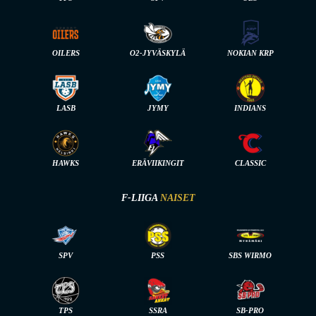
OILERS
O2-JYVÄSKYLÄ
NOKIAN KRP
LASB
JYMY
INDIANS
HAWKS
ERÄVIIKINGIT
CLASSIC
F-LIIGA
NAISET
SPV
PSS
SBS WIRMO
TPS
SSRA
SB-PRO