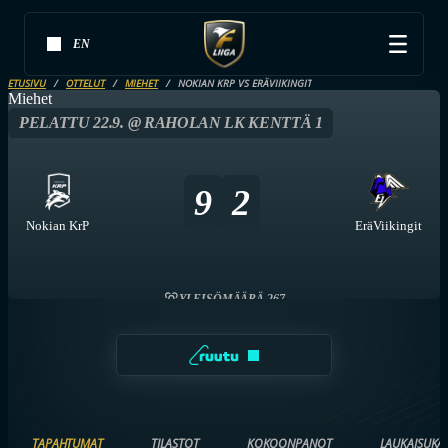
EN
ETUSIVU
OTTELUT
MIEHET
NOKIAN KRP VS ERÄVIIKINGIT
Miehet
PELATTU 22.9. @ RAHOLAN LK KENTTÄ 1
9
2
Nokian KrP
EräViikingit
YLEISÖMÄÄRÄ 267
TAPAHTUMAT
TILASTOT
KOKOONPANOT
LAUKAISUKA