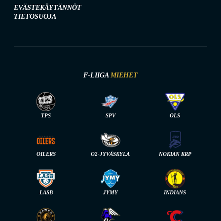
EVÄSTEKÄYTÄNNÖT
TIETOSUOJA
F-LIIGA
MIEHET
TPS
SPV
OLS
OILERS
O2-JYVÄSKYLÄ
NOKIAN KRP
LASB
JYMY
INDIANS