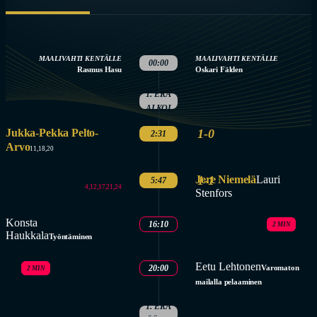
MAALIVAHTI KENTÄLLE
MAALIVAHTI KENTÄLLE
00:00
Rasmus Hasu
Oskari Fälden
1. ERÄ
ALKOI
Jukka-Pekka Pelto-
1-0
2:31
Arvo
11,18,20
Jere Niemelä
1-1
Lauri
5:47
4,12,17,21,24
Stenfors
Konsta
16:10
2 MIN
Haukkala
Työntäminen
Eetu Lehtonen
20:00
Varomaton
2 MIN
mailalla pelaaminen
1. ERÄ