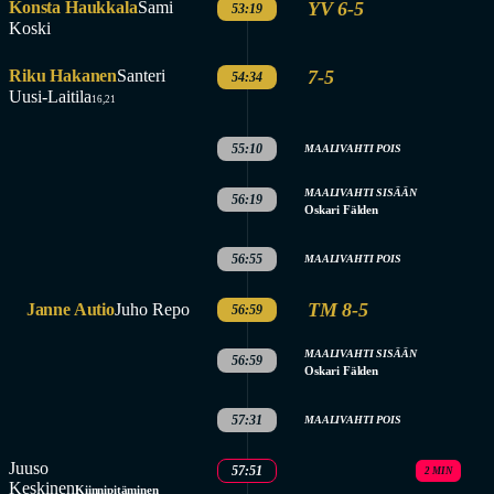
Konsta Haukkala
Sami
YV 6-5
53:19
Koski
Riku Hakanen
Santeri
7-5
54:34
Uusi-Laitila
16,21
55:10
MAALIVAHTI POIS
MAALIVAHTI SISÄÄN
56:19
Oskari Fälden
56:55
MAALIVAHTI POIS
TM 8-5
Janne Autio
Juho Repo
56:59
MAALIVAHTI SISÄÄN
56:59
Oskari Fälden
57:31
MAALIVAHTI POIS
Juuso
57:51
2 MIN
Keskinen
Kiinnipitäminen