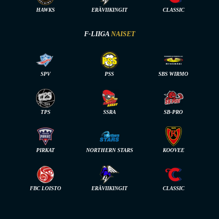
HAWKS
ERÄVIIKINGIT
CLASSIC
F-LIIGA
NAISET
SPV
PSS
SBS WIRMO
TPS
SSRA
SB-PRO
PIRKAT
NORTHERN STARS
KOOVEE
FBC LOISTO
ERÄVIIKINGIT
CLASSIC