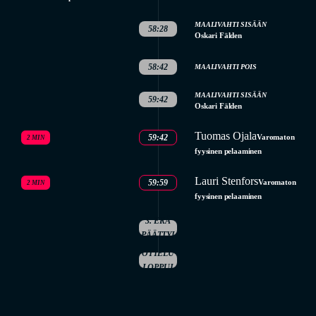
MAALIVAHTI SISÄÄN
58:28
Oskari Fälden
58:42
MAALIVAHTI POIS
MAALIVAHTI SISÄÄN
59:42
Oskari Fälden
Tuomas Ojala
59:42
Varomaton
2 MIN
fyysinen pelaaminen
Lauri Stenfors
59:59
Varomaton
2 MIN
fyysinen pelaaminen
3. ERÄ
PÄÄTTYI
OTTELU
LOPPUI