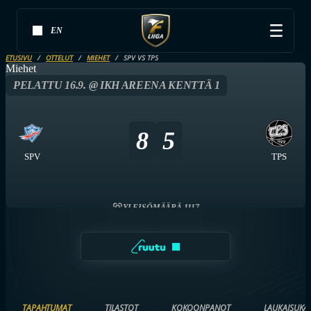
EN
ETUSIVU
OTTELUT
MIEHET
SPV VS TPS
Miehet
PELATTU 16.9. @ IKH AREENA KENTTÄ 1
8
5
SPV
TPS
YLEISÖMÄÄRÄ 1117
TAPAHTUMAT
TILASTOT
KOKOONPANOT
LAUKAISUKA