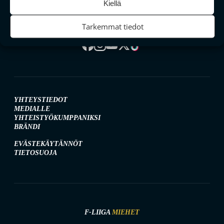
Kiellä
Tarkemmat tiedot
SEURAA MEITÄ SOMESSA
YHTEYSTIEDOT
MEDIALLE
YHTEISTYÖKUMPPANIKSI
BRÄNDI
EVÄSTEKÄYTÄNNÖT
TIETOSUOJA
F-LIIGA
MIEHET