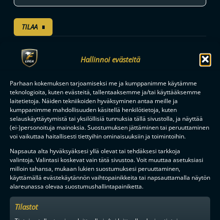
TILAA
Hallinnoi evästeitä
F-LIIGAN
KUMPPANIT
Parhaan kokemuksen tarjoamiseksi me ja kumppanimme käytämme
teknologioita, kuten evästeitä, tallentaaksemme ja/tai käyttääksemme
laitetietoja. Näiden tekniikoiden hyväksyminen antaa meille ja
kumppanimme mahdollisuuden käsitellä henkilötietoja, kuten
selauskäyttäytymistä tai yksilöllisiä tunnuksia tällä sivustolla, ja näyttää
(ei-)personoituja mainoksia. Suostumuksen jättäminen tai peruuttaminen
voi vaikuttaa haitallisesti tiettyihin ominaisuuksiin ja toimintoihin.
Napsauta alta hyväksyäksesi yllä olevat tai tehdäksesi tarkkoja
valintoja. Valintasi koskevat vain tätä sivustoa. Voit muuttaa asetuksiasi
milloin tahansa, mukaan lukien suostumuksesi peruuttaminen,
käyttämällä evästekäytännön vaihtopainikkeita tai napsauttamalla näytön
alareunassa olevaa suostumushallintapainiketta.
Tilastot