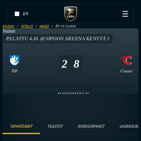
EN
ETUSIVU
OTTELUT
NAISET
ÅIF VS CLASSIC
Naiset
PELATTU 4.10. @ SIPOON AREENA KENTTÄ 1
2
8
ÅIF
Classic
YLEISÖMÄÄRÄ 87
TAPAHTUMAT
TILASTOT
KOKOONPANOT
LAUKAISUKA