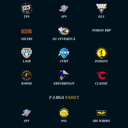
TPS
SPV
OLS
NOKIAN KRP
OILERS
O2-JYVÄSKYLÄ
LASB
JYMY
INDIANS
HAWKS
ERÄVIIKINGIT
CLASSIC
F-LIIGA
NAISET
SPV
PSS
SBS WIRMO