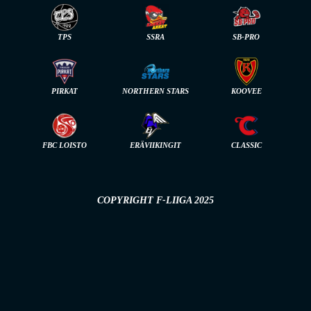
TPS
SSRA
SB-PRO
PIRKAT
NORTHERN STARS
KOOVEE
FBC LOISTO
ERÄVIIKINGIT
CLASSIC
COPYRIGHT F-LIIGA 2025