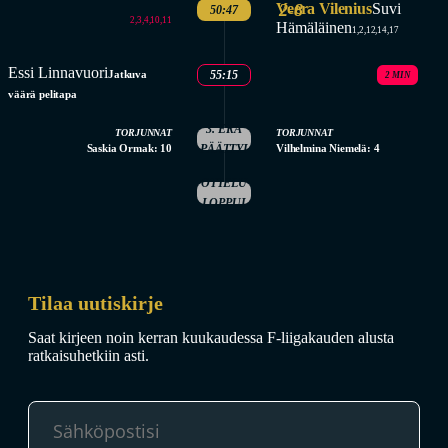
Veera Vilenius
2-8
Suvi
50:47
2,3,4,10,11
Hämäläinen
1,2,12,14,17
Essi Linnavuori
Jatkuva
55:15
2 MIN
väärä pelitapa
3. ERÄ
TORJUNNAT
TORJUNNAT
Saskia Ormak: 10
PÄÄTTYI
Vilhelmina Niemelä: 4
OTTELU
LOPPUI
Tilaa uutiskirje
Saat kirjeen noin kerran kuukaudessa F-liigakauden alusta
ratkaisuhetkiin asti.