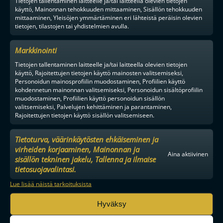
Tietojen tallentaminen laitteelle ja/tai laitteella olevien tietojen
käyttö, Mainonnan tehokkuuden mittaaminen, Sisällön tehokkuuden
mittaaminen, Yleisöjen ymmärtäminen eri lähteistä peräisin olevien
tietojen, tilastojen tai yhdistelmien avulla.
Markkinointi
Tietojen tallentaminen laitteelle ja/tai laitteella olevien tietojen
käyttö, Rajoitettujen tietojen käyttö mainosten valitsemiseksi,
Personoidun mainosprofiilin muodostaminen, Profiilien käyttö
kohdennetun mainonnan valitsemiseksi, Personoidun sisältöprofiilin
muodostaminen, Profiilien käyttö personoidun sisällön
valitsemiseksi, Palvelujen kehittäminen ja parantaminen,
Rajoitettujen tietojen käyttö sisällön valitsemiseen.
Tietoturva, väärinkäytösten ehkäiseminen ja
virheiden korjaaminen, Mainonnan ja
Aina aktiivinen
sisällön tekninen jakelu, Tallenna ja ilmaise
tietosuojavalintasi.
Lue lisää näistä tarkoituksista
Hyväksy
MAAILMAN VIIHDYTTÄVINTÄ SALIBANDYA