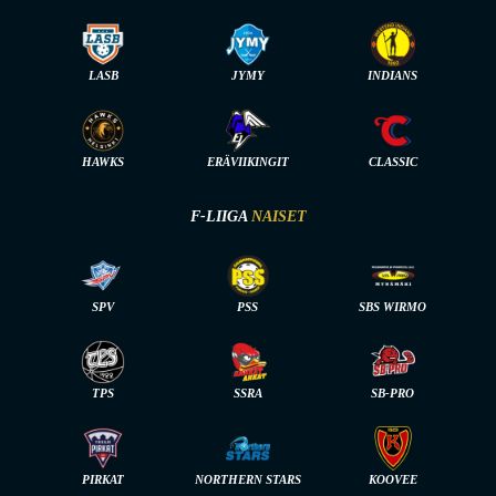
LASB
JYMY
INDIANS
HAWKS
ERÄVIIKINGIT
CLASSIC
F-LIIGA
NAISET
SPV
PSS
SBS WIRMO
TPS
SSRA
SB-PRO
PIRKAT
NORTHERN STARS
KOOVEE