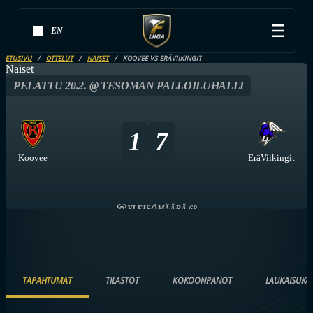
EN
ETUSIVU
OTTELUT
NAISET
KOOVEE VS ERÄVIIKINGIT
Naiset
PELATTU 20.2. @ TESOMAN PALLOILUHALLI
1
7
Koovee
EräViikingit
YLEISÖMÄÄRÄ 68
TAPAHTUMAT
TILASTOT
KOKOONPANOT
LAUKAISUKA