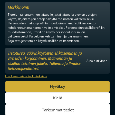
Markkinointi
Tietojen tallentaminen laitteelle ja/tai laitteella olevien tietojen
käyttö, Rajoitettujen tietojen käyttö mainosten valitsemiseksi,
Personoidun mainosprofiilin muodostaminen, Profiilien käyttö
kohdennetun mainonnan valitsemiseksi, Personoidun sisältöprofiilin
muodostaminen, Profiilien käyttö personoidun sisällön
valitsemiseksi, Palvelujen kehittäminen ja parantaminen,
Rajoitettujen tietojen käyttö sisällön valitsemiseen.
Tietoturva, väärinkäytösten ehkäiseminen ja
virheiden korjaaminen, Mainonnan ja
Aina aktiivinen
sisällön tekninen jakelu, Tallenna ja ilmaise
tietosuojavalintasi.
MAAILMAN VIIHDYTTÄVINTÄ SALIBANDYA
Lue lisää näistä tarkoituksista
Hyväksy
SEURAA MEITÄ SOMESSA
Kiellä
Tarkemmat tiedot