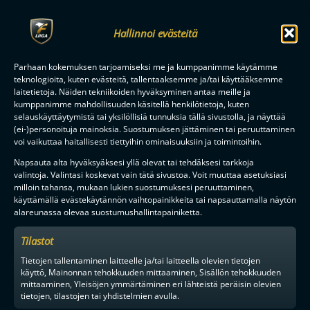
Hallinnoi evästeitä
Parhaan kokemuksen tarjoamiseksi me ja kumppanimme käytämme
teknologioita, kuten evästeitä, tallentaaksemme ja/tai käyttääksemme
laitetietoja. Näiden tekniikoiden hyväksyminen antaa meille ja
kumppanimme mahdollisuuden käsitellä henkilötietoja, kuten
selauskäyttäytymistä tai yksilöllisiä tunnuksia tällä sivustolla, ja näyttää
(ei-)personoituja mainoksia. Suostumuksen jättäminen tai peruuttaminen
voi vaikuttaa haitallisesti tiettyihin ominaisuuksiin ja toimintoihin.
Napsauta alta hyväksyäksesi yllä olevat tai tehdäksesi tarkkoja
valintoja. Valintasi koskevat vain tätä sivustoa. Voit muuttaa asetuksiasi
milloin tahansa, mukaan lukien suostumuksesi peruuttaminen,
käyttämällä evästekäytännön vaihtopainikkeita tai napsauttamalla näytön
alareunassa olevaa suostumushallintapainiketta.
Tilastot
Tietojen tallentaminen laitteelle ja/tai laitteella olevien tietojen
käyttö, Mainonnan tehokkuuden mittaaminen, Sisällön tehokkuuden
mittaaminen, Yleisöjen ymmärtäminen eri lähteistä peräisin olevien
tietojen, tilastojen tai yhdistelmien avulla.