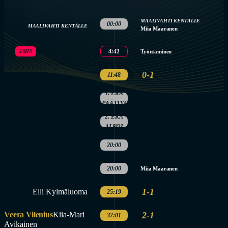
MAALIVAHTI KENTÄLLE
00:00
MAALIVAHTI KENTÄLLE
Miia Maaranen
4:41
Työntäminen
2 MIN
0-1
11:48
1. ERÄ
PÄÄTTYI
2. ERÄ
ALKOI
20:00
20:00
Miia Maaranen
1-1
Elli Kylmäluoma
25:19
Veera Vilenius
Kiia-Mari
2-1
37:01
Avikainen