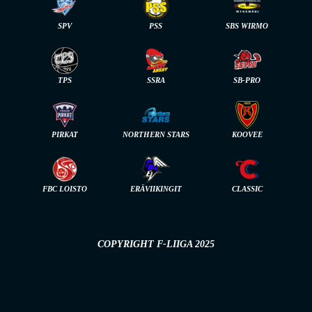
SPV
PSS
SBS WIRMO
TPS
SSRA
SB-PRO
PIRKAT
NORTHERN STARS
KOOVEE
FBC LOISTO
ERÄVIIKINGIT
CLASSIC
COPYRIGHT F-LIIGA 2025