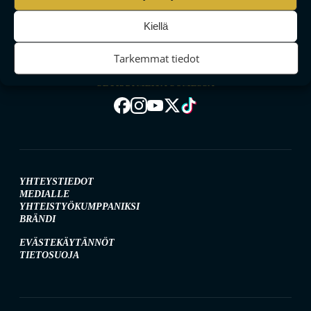
MAAILMAN VIIHDYTTÄVINTÄ SALIBANDYA
Kiellä
Tarkemmat tiedot
SEURAA MEITÄ SOMESSA
YHTEYSTIEDOT
MEDIALLE
YHTEISTYÖKUMPPANIKSI
BRÄNDI
EVÄSTEKÄYTÄNNÖT
TIETOSUOJA