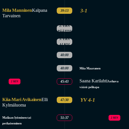
Mila Manninen
Kalpana
3-1
39:13
Tarvainen
2. ERÄ
PÄÄTTYI
3. ERÄ
ALKOI
40:00
40:00
Miia Maaranen
Saana Karilahti
45:43
Jatkuva
2 MIN
väärä pelitapa
Kiia-Mari Avikainen
Elli
YV 4-1
47:30
Kylmäluoma
Mailaan lyöminen tai
51:37
2 MIN
potkaiseminen