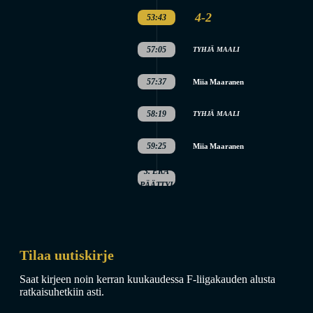
4-2
53:43
57:05
TYHJÄ MAALI
57:37
Miia Maaranen
58:19
TYHJÄ MAALI
59:25
Miia Maaranen
3. ERÄ
PÄÄTTYI
Tilaa uutiskirje
Saat kirjeen noin kerran kuukaudessa F-liigakauden alusta
ratkaisuhetkiin asti.