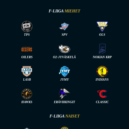
F-LIIGA
MIEHET
TPS
SPV
OLS
OILERS
O2-JYVÄSKYLÄ
NOKIAN KRP
LASB
JYMY
INDIANS
HAWKS
ERÄVIIKINGIT
CLASSIC
F-LIIGA
NAISET