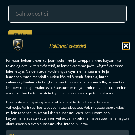
TILAA
Hallinnoi evästeitä
F-LIIGAN
KUMPPANIT
Parhaan kokemuksen tarjoamiseksi me ja kumppanimme käytämme
teknologioita, kuten evästeitä, tallentaaksemme ja/tai käyttääksemme
laitetietoja. Näiden tekniikoiden hyväksyminen antaa meille ja
kumppanimme mahdollisuuden käsitellä henkilötietoja, kuten
selauskäyttäytymistä tai yksilöllisiä tunnuksia tällä sivustolla, ja näyttää
(ei-)personoituja mainoksia. Suostumuksen jättäminen tai peruuttaminen
voi vaikuttaa haitallisesti tiettyihin ominaisuuksiin ja toimintoihin.
Napsauta alta hyväksyäksesi yllä olevat tai tehdäksesi tarkkoja
valintoja. Valintasi koskevat vain tätä sivustoa. Voit muuttaa asetuksiasi
milloin tahansa, mukaan lukien suostumuksesi peruuttaminen,
käyttämällä evästekäytännön vaihtopainikkeita tai napsauttamalla näytön
alareunassa olevaa suostumushallintapainiketta.