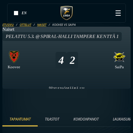
EN
ETUSIVU
OTTELUT
NAISET
KOOVEE VS SAIPA
Naiset
PELATTU 5.3. @ SPIRAL-HALLI TAMPERE KENTTÄ 1
4
2
Koovee
SaiPa
YLEISÖMÄÄRÄ 131
TAPAHTUMAT
TILASTOT
KOKOONPANOT
LAUKAISUKA