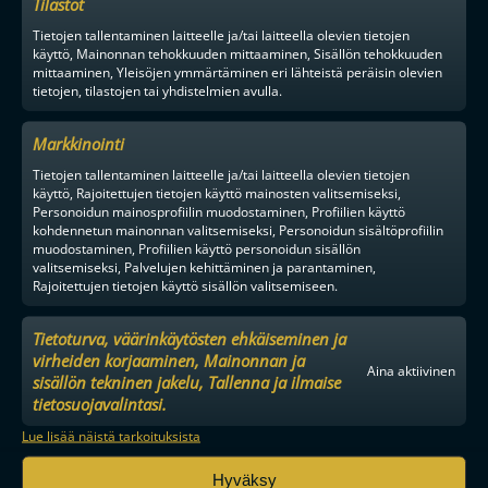
Tilastot
Tietojen tallentaminen laitteelle ja/tai laitteella olevien tietojen
käyttö, Mainonnan tehokkuuden mittaaminen, Sisällön tehokkuuden
mittaaminen, Yleisöjen ymmärtäminen eri lähteistä peräisin olevien
tietojen, tilastojen tai yhdistelmien avulla.
Markkinointi
Tietojen tallentaminen laitteelle ja/tai laitteella olevien tietojen
käyttö, Rajoitettujen tietojen käyttö mainosten valitsemiseksi,
Personoidun mainosprofiilin muodostaminen, Profiilien käyttö
kohdennetun mainonnan valitsemiseksi, Personoidun sisältöprofiilin
muodostaminen, Profiilien käyttö personoidun sisällön
valitsemiseksi, Palvelujen kehittäminen ja parantaminen,
Rajoitettujen tietojen käyttö sisällön valitsemiseen.
Tietoturva, väärinkäytösten ehkäiseminen ja
virheiden korjaaminen, Mainonnan ja
Aina aktiivinen
sisällön tekninen jakelu, Tallenna ja ilmaise
tietosuojavalintasi.
Lue lisää näistä tarkoituksista
Hyväksy