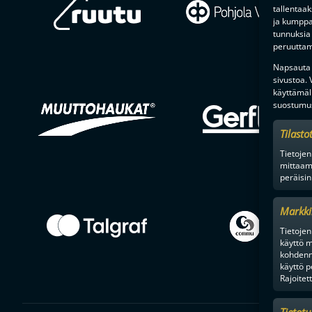
tallentaa
ja kumppan
tunnuksia 
peruuttami
Napsauta a
sivustoa.
käyttämäl
suostumus
Tilasto
Tietojen
mittaam
peräisin
Markki
Tietojen 
käyttö m
kohdenne
käyttö p
Rajoitet
Tietot