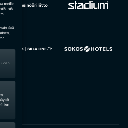
aa meille
ilöllisiä
tai
 vain tätä
minen,
vaa
kkuuden
en
käyttö
iilien