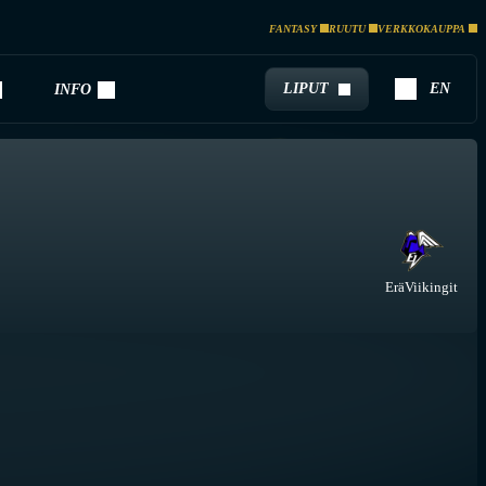
FANTASY
RUUTU
VERKKOKAUPPA
LIPUT
EN
INFO
EräViikingit