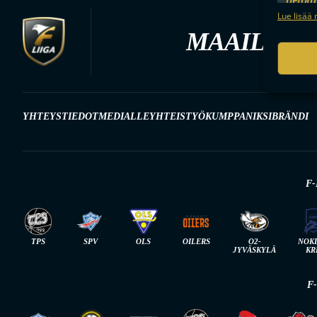
Mainonn
Lue lisää 
tietosu
MAAILMAN
YHTEYSTIEDOT
MEDIALLE
YHTEISTYÖKUMPPANIKSI
BRÄNDI
F-
TPS
SPV
OLS
OILERS
O2-
NOK
JYVÄSKYLÄ
KR
F