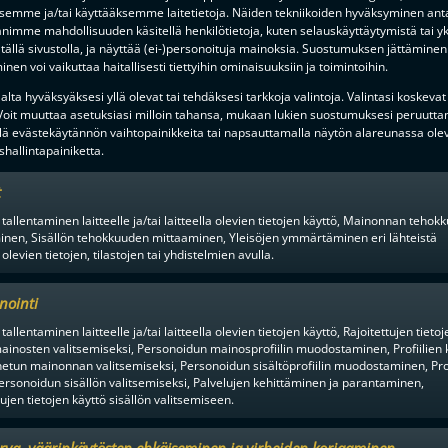
ksemme ja/tai käyttääksemme laitetietoja. Näiden tekniikoiden hyväksyminen ant
imme mahdollisuuden käsitellä henkilötietoja, kuten selauskäyttäytymistä tai yks
tällä sivustolla, ja näyttää (ei-)personoituja mainoksia. Suostumuksen jättäminen 
nen voi vaikuttaa haitallisesti tiettyihin ominaisuuksiin ja toimintoihin.
lta hyväksyäksesi yllä olevat tai tehdäksesi tarkkoja valintoja. Valintasi koskevat
 Voit muuttaa asetuksiasi milloin tahansa, mukaan lukien suostumuksesi peruutta
lä evästekäytännön vaihtopainikkeita tai napsauttamalla näytön alareunassa ole
hallintapainiketta.
t
 tallentaminen laitteelle ja/tai laitteella olevien tietojen käyttö, Mainonnan teho
inen, Sisällön tehokkuuden mittaaminen, Yleisöjen ymmärtäminen eri lähteistä
 olevien tietojen, tilastojen tai yhdistelmien avulla.
nointi
tallentaminen laitteelle ja/tai laitteella olevien tietojen käyttö, Rajoitettujen tietoj
ainosten valitsemiseksi, Personoidun mainosprofiilin muodostaminen, Profiilien 
tun mainonnan valitsemiseksi, Personoidun sisältöprofiilin muodostaminen, Prof
ersonoidun sisällön valitsemiseksi, Palvelujen kehittäminen ja parantaminen,
tujen tietojen käyttö sisällön valitsemiseen.
urva, väärinkäytösten ehkäiseminen ja virheiden korjaaminen,