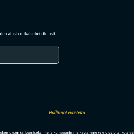
en alusta ratkaisuhetkiin asti.
F-LIIGAN
KUMPPANIT
Hallinnoi evästeitä
okemuksen tarjoamiseksi me ja kumppanimme käytämme teknologioita, kuten ev