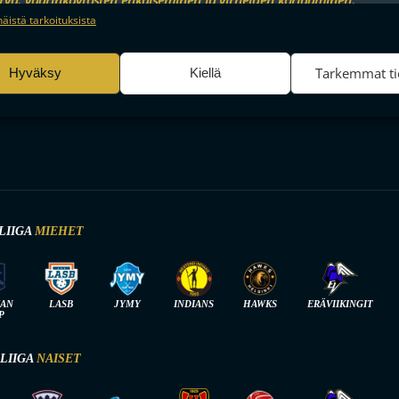
an ja sisällön tekninen jakelu, Tallenna ja ilmaise
Aina a
näistä tarkoituksista
ojavalintasi.
 VIIHDYTTÄVINTÄ SALIBA
Tarkemmat ti
Hyväksy
Kiellä
LIIGA
MIEHET
IAN
LASB
JYMY
INDIANS
HAWKS
ERÄVIIKINGIT
P
-LIIGA
NAISET