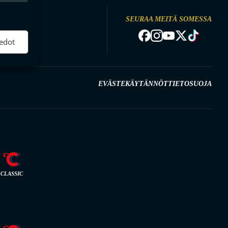
ktiivinen
SEURAA MEITÄ SOMESSA
NDYA
edot
EVÄSTEKÄYTÄNNÖT
TIETOSUOJA
CLASSIC