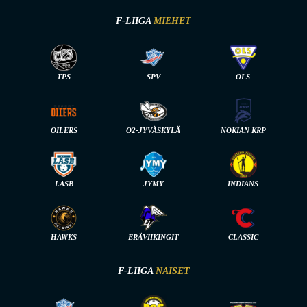
F-LIIGA
MIEHET
TPS
SPV
OLS
OILERS
O2-JYVÄSKYLÄ
NOKIAN KRP
LASB
JYMY
INDIANS
HAWKS
ERÄVIIKINGIT
CLASSIC
F-LIIGA
NAISET