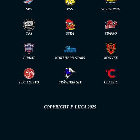
SPV
PSS
SBS WIRMO
TPS
SSRA
SB-PRO
PIRKAT
NORTHERN STARS
KOOVEE
FBC LOISTO
ERÄVIIKINGIT
CLASSIC
COPYRIGHT F-LIIGA 2025