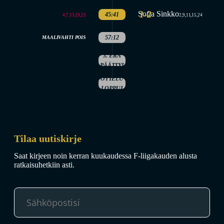
Sofia Sinkko
1-2
45:41
4,7,13,19,22
2,9,11,15,24
57:12
MAALIVAHTI POIS
3. ERÄ
PÄÄTTYI
OTTELU
LOPPUI
Tilaa uutiskirje
Saat kirjeen noin kerran kuukaudessa F-liigakauden alusta
ratkaisuhetkiin asti.