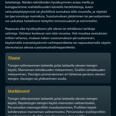
laitetietoja. Näiden tekniikoiden hyväksyminen antaa meille ja
kumppanimme mahdollisuuden käsitellä henkilötietoja, kuten
selauskäyttäytymistä tai yksilöllisiä tunnuksia tällä sivustolla, ja näyttää
(ei-)personoituja mainoksia. Suostumuksen jättäminen tai peruuttaminen
voi vaikuttaa haitallisesti tiettyihin ominaisuuksiin ja toimintoihin.
Napsauta alta hyväksyäksesi yllä olevat tai tehdäksesi tarkkoja
valintoja. Valintasi koskevat vain tätä sivustoa. Voit muuttaa asetuksiasi
milloin tahansa, mukaan lukien suostumuksesi peruuttaminen,
käyttämällä evästekäytännön vaihtopainikkeita tai napsauttamalla näytön
alareunassa olevaa suostumushallintapainiketta.
Tilastot
Tietojen tallentaminen laitteelle ja/tai laitteella olevien tietojen
käyttö, Mainonnan tehokkuuden mittaaminen, Sisällön tehokkuuden
mittaaminen, Yleisöjen ymmärtäminen eri lähteistä peräisin olevien
tietojen, tilastojen tai yhdistelmien avulla.
Markkinointi
Tietojen tallentaminen laitteelle ja/tai laitteella olevien tietojen
käyttö, Rajoitettujen tietojen käyttö mainosten valitsemiseksi,
Personoidun mainosprofiilin muodostaminen, Profiilien käyttö
kohdennetun mainonnan valitsemiseksi, Personoidun sisältöprofiilin
muodostaminen, Profiilien käyttö personoidun sisällön