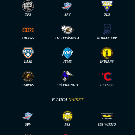
TPS
SPV
OLS
OILERS
O2-JYVÄSKYLÄ
NOKIAN KRP
LASB
JYMY
INDIANS
HAWKS
ERÄVIIKINGIT
CLASSIC
F-LIIGA
NAISET
SPV
PSS
SBS WIRMO