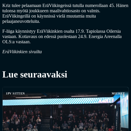
Kriz tulee pelaamaan EräViikingeissä tutulla numerollaan 45. Hänen
tulonsa myötä joukkueen maalivahtiosasto on valmis.
EräViikingeillä on käynnissä vielä muutamia muita
pelaajaneuvotteluita.
F-liiga käynnistyy EräViikinkien osalta 17.9. Tapiolassa Oilersia
vastaan. Kotiavaus on edessä puolestaan 24.9. Energia Areenalla
OLS:a vastaan.
EräViikinkien sivuilta
Lue seuraavaksi
1PV SITTEN
MIEHET