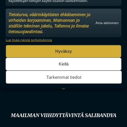
Rajoitettujen tietojen käyttö sisällön valitsemiseen.
Tietoturva, väärinkäytösten ehkäiseminen ja
virheiden korjaaminen, Mainonnan ja
Aina aktiivinen
sisällön tekninen jakelu, Tallenna ja ilmaise
tietosuojavalintasi.
Lue lisää näistä tarkoituksista
Hyväksy
Kiellä
Tarkemmat tiedot
MAAILMAN VIIHDYTTÄVINTÄ SALIBANDYA