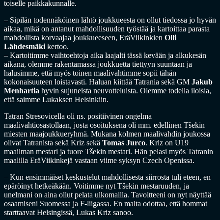
toiselle paikkakunnalle.
– Sipilän todennäköinen lähtö joukkueesta on ollut tiedossa jo hyvän
aikaa, mikä on antanut mahdollisuuden työstää ja kartoittaa parasta
mahdollista korvaajaa joukkueeseen, EräViikinkien
Olli
Lähdesmäki
kertoo.
– Kartoitimme vaihtoehtoja aika laajalti tässä kevään ja alkukesän
aikana, olemme rakentamassa joukkuetta tiettyyn suuntaan ja
halusimme, että myös toinen maalivahtimme sopii tähän
kokonaisuuteen loistavasti. Haluan kiittää Tatrania sekä GM
Jakub
Menhartia
hyvin sujuneista neuvotteluista. Olemme todella iloisia,
että saimme Lukaksen Helsinkiin.
Tatran Stresovicella oli ns. positiivinen ongelma
maalivahtiosastollaan, josta osoituksena oli mm. edellinen Tšekin
miesten maajoukkueryhmä. Mukana kolmen maalivahdin joukossa
olivat Tatranista sekä Kriz sekä
Tomas Jurco
. Kriz on U19
maailman mestari ja tuore Tšekin mestari. Hän pelasi myös Tatranin
maalilla EräViikinkejä vastaan viime syksyn Czech Openissa.
– Kun ensimmäiset keskustelut mahdollisesta siirrosta tuli eteen, en
epäröinyt hetkeäkään. Voitimme nyt Tšekin mestaruuden, ja
unelmani on aina ollut pelata ulkomailla. Tavoitteeni on nyt näyttää
osaamiseni Suomessa ja F-liigassa. En malta odottaa, että hommat
starttaavat Helsingissä, Lukas Kriz sanoo.