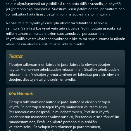
selauskäyttäytymistä tai yksilöllisiä tunnuksia tällä sivustolla, ja näyttää
(ei-)personoituja mainoksia. Suostumuksen jättäminen tai peruuttaminen
F-LIIGAN
KUMPPANIT
voi vaikuttaa haitallisesti tiettyihin ominaisuuksiin ja toimintoihin.
Napsauta alta hyväksyäksesi yllä olevat tai tehdäksesi tarkkoja
valintoja. Valintasi koskevat vain tätä sivustoa. Voit muuttaa asetuksiasi
milloin tahansa, mukaan lukien suostumuksesi peruuttaminen,
käyttämällä evästekäytännön vaihtopainikkeita tai napsauttamalla näytön
alareunassa olevaa suostumushallintapainiketta.
Tilastot
Tietojen tallentaminen laitteelle ja/tai laitteella olevien tietojen
käyttö, Mainonnan tehokkuuden mittaaminen, Sisällön tehokkuuden
mittaaminen, Yleisöjen ymmärtäminen eri lähteistä peräisin olevien
tietojen, tilastojen tai yhdistelmien avulla.
Markkinointi
Tietojen tallentaminen laitteelle ja/tai laitteella olevien tietojen
käyttö, Rajoitettujen tietojen käyttö mainosten valitsemiseksi,
Personoidun mainosprofiilin muodostaminen, Profiilien käyttö
kohdennetun mainonnan valitsemiseksi, Personoidun sisältöprofiilin
muodostaminen, Profiilien käyttö personoidun sisällön
valitsemiseksi, Palvelujen kehittäminen ja parantaminen,