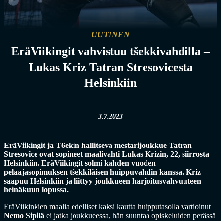
UUTINEN
EräViikingit vahvistuu tšekkivahdilla –
Lukas Kriz Tatran Stresovicesta
Helsinkiin
3.7.2023
EräViikingit ja T6ekin hallitseva mestarijoukkue Tatran
Stresovice ovat sopineet maalivahti Lukas Krizin, 22, siirrosta
Helsinkiin. EräViikingit solmi kahden vuoden
pelaajasopimuksen tšekkiläisen huippuvahdin kanssa. Kriz
saapuu Helsinkiin ja liittyy joukkueen harjoitusvahvuuteen
heinäkuun lopussa.
EräViikinkien maalia edelliset kaksi kautta huipputasolla vartioinut
Nemo Sipilä
ei jatka joukkueessa, hän suuntaa opiskeluiden perässä