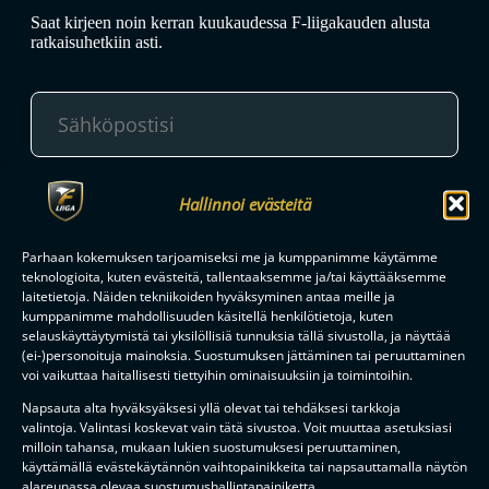
Saat kirjeen noin kerran kuukaudessa F-liigakauden alusta
ratkaisuhetkiin asti.
TILAA
Hallinnoi evästeitä
Parhaan kokemuksen tarjoamiseksi me ja kumppanimme käytämme
teknologioita, kuten evästeitä, tallentaaksemme ja/tai käyttääksemme
F-LIIGAN
KUMPPANIT
laitetietoja. Näiden tekniikoiden hyväksyminen antaa meille ja
kumppanimme mahdollisuuden käsitellä henkilötietoja, kuten
selauskäyttäytymistä tai yksilöllisiä tunnuksia tällä sivustolla, ja näyttää
(ei-)personoituja mainoksia. Suostumuksen jättäminen tai peruuttaminen
voi vaikuttaa haitallisesti tiettyihin ominaisuuksiin ja toimintoihin.
Napsauta alta hyväksyäksesi yllä olevat tai tehdäksesi tarkkoja
valintoja. Valintasi koskevat vain tätä sivustoa. Voit muuttaa asetuksiasi
milloin tahansa, mukaan lukien suostumuksesi peruuttaminen,
käyttämällä evästekäytännön vaihtopainikkeita tai napsauttamalla näytön
alareunassa olevaa suostumushallintapainiketta.