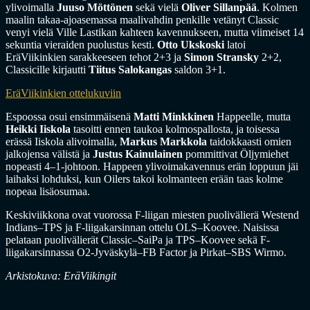
ylivoimalla
Juuso Möttönen
sekä vielä
Oliver Sillanpää
. Kolmen
maalin takaa-ajoasemassa maalivahdin penkille vetänyt Classic
venyi vielä Ville Lastikan kahteen kavennukseen, mutta viimeiset 14
sekuntia vieraiden puolustus kesti.
Otto Ukskoski
latoi
EräViikinkien sarakkeeseen tehot 2+3 ja
Simon Stransky
2+2,
Classicille kirjautti
Tiitus Salokangas
saldon 3+1.
EräViikinkien ottelukuviin
Espoossa osui ensimmäisenä
Matti Minkkinen
Happeelle, mutta
Heikki Iiskola
tasoitti ennen taukoa kolmospallosta, ja toisessa
erässä Iiskola alivoimalla,
Markus Markkola
taidokkaasti omien
jalkojensa välistä ja
Justus Kainulainen
pommittivat Öljymiehet
nopeasti 4–1-johtoon. Happeen ylivoimakavennus erän loppuun jäi
laihaksi lohduksi, kun Oilers takoi kolmanteen erään taas kolme
nopeaa lisäosumaa.
Keskiviikkona ovat vuorossa F-liigan miesten puolivälierä Westend
Indians–TPS ja F-liigakarsinnan ottelu OLS–Koovee. Naisissa
pelataan puolivälierät Classic–SaiPa ja TPS–Koovee sekä F-
liigakarsinnassa O2-Jyväskylä–FB Factor ja Pirkat–SBS Wirmo.
Arkistokuva: EräViikingit