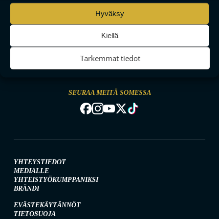
Hyväksy
Kiellä
MAAILMAN VIIHDYTTÄVINTÄ SALIBANDYA
Tarkemmat tiedot
SEURAA MEITÄ SOMESSA
YHTEYSTIEDOT
MEDIALLE
YHTEISTYÖKUMPPANIKSI
BRÄNDI
EVÄSTEKÄYTÄNNÖT
TIETOSUOJA