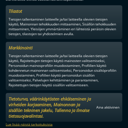
Tilastot
Tietojen tallentaminen laitteelle ja/tai laitteella olevien tietojen
käyttö, Mainonnan tehokkuuden mittaaminen, Sisällön tehokkuuden
mittaaminen, Yleisöjen ymmärtäminen eri lähteistä peräisin olevien
tietojen, tilastojen tai yhdistelmien avulla.
Markkinointi
Tietojen tallentaminen laitteelle ja/tai laitteella olevien tietojen
käyttö, Rajoitettujen tietojen käyttö mainosten valitsemiseksi,
Personoidun mainosprofiilin muodostaminen, Profiilien käyttö
kohdennetun mainonnan valitsemiseksi, Personoidun sisältöprofiilin
muodostaminen, Profiilien käyttö personoidun sisällön
valitsemiseksi, Palvelujen kehittäminen ja parantaminen,
Rajoitettujen tietojen käyttö sisällön valitsemiseen.
Tietoturva, väärinkäytösten ehkäiseminen ja
virheiden korjaaminen, Mainonnan ja
Aina aktiivinen
sisällön tekninen jakelu, Tallenna ja ilmaise
tietosuojavalintasi.
Lue lisää näistä tarkoituksista