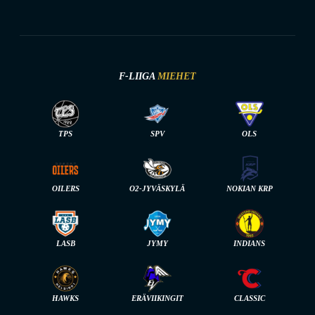
F-LIIGA
MIEHET
TPS
SPV
OLS
OILERS
O2-JYVÄSKYLÄ
NOKIAN KRP
LASB
JYMY
INDIANS
HAWKS
ERÄVIIKINGIT
CLASSIC