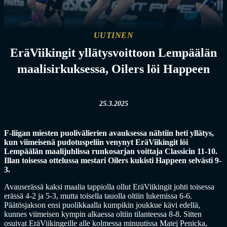
UUTINEN
EräViikingit yllätysvoittoon Lempäälän
maalisirkuksessa, Oilers löi Happeen
25.3.2025
F-liigan miesten puolivälierien avauksessa nähtiin heti yllätys,
kun viimeisenä pudotuspeliin venynyt EräViikingit löi
Lempäälän maalijuhlissa runkosarjan voittaja Classicin 11-10.
Illan toisessa ottelussa mestari Oilers kukisti Happeen selvästi 9-
3.
Avauserässä kaksi maalia tappiolla ollut EräViikingit johti toisessa
erässä 4-2 ja 5-3, mutta toisella tauolla oltiin lukemissa 6-6.
Päätösjakson ensi puolikkaalla kumpikin joukkue kävi edellä,
kunnes viimeisen kympin alkaessa oltiin tilanteessa 8-8. Sitten
osuivat EräViikingeille alle kolmessa minuutissa Matej Penicka,