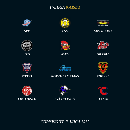
F-LIIGA
NAISET
SPV
PSS
SBS WIRMO
TPS
SSRA
SB-PRO
PIRKAT
NORTHERN STARS
KOOVEE
FBC LOISTO
ERÄVIIKINGIT
CLASSIC
COPYRIGHT F-LIIGA 2025