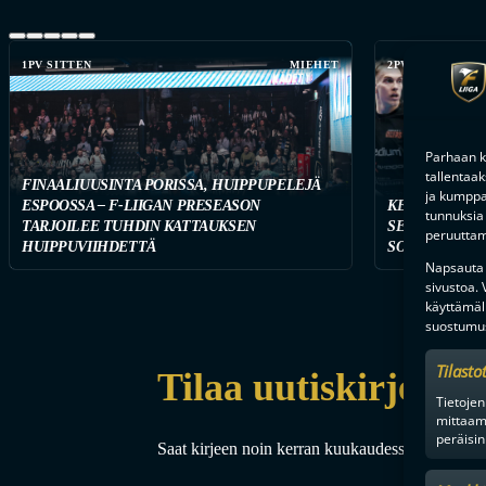
1PV SITTEN
MIEHET
2PV SITTEN
Parhaan k
tallentaa
FINAALIUUSINTA PORISSA, HUIPPUPELEJÄ
ja kumppan
ESPOOSSA – F-LIIGAN PRESEASON
KETKÄ OVAT 
tunnuksia 
TARJOILEE TUHDIN KATTAUKSEN
SEURAA TÄST
peruuttami
HUIPPUVIIHDETTÄ
SOPIMUSTILA
Napsauta a
sivustoa.
käyttämäl
suostumus
Tilasto
Tilaa uutiskirje
Tietojen
mittaam
peräisin
Saat kirjeen noin kerran kuukaudessa F-liigakaud