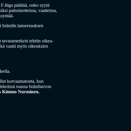
-liiga päättää, onko syytä
ksi painotuotteissa, vaatteissa,
ksyntää.
ti brändin lanseerauksen
 tavaramerkein tehtiin oikea-
mikä vaatii myös oikeuksien
eella.
ollut korvaamatonta, kun
tärkeässä osassa brändiarvon
a
Kimmo Nurminen.