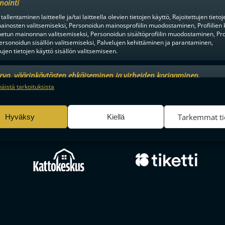
nointi
tallentaminen laitteelle ja/tai laitteella olevien tietojen käyttö, Rajoitettujen tietoj
ainosten valitsemiseksi, Personoidun mainosprofiilin muodostaminen, Profiilien 
tun mainonnan valitsemiseksi, Personoidun sisältöprofiilin muodostaminen, Prof
ersonoidun sisällön valitsemiseksi, Palvelujen kehittäminen ja parantaminen,
tujen tietojen käyttö sisällön valitsemiseen.
urva, väärinkäytösten ehkäiseminen ja virheiden korjaaminen,
an ja sisällön tekninen jakelu, Tallenna ja ilmaise
Aina a
näistä tarkoituksista
ojavalintasi.
F-LIIGAN
KUMPPANIT
Tarkemmat ti
Hyväksy
Kiellä