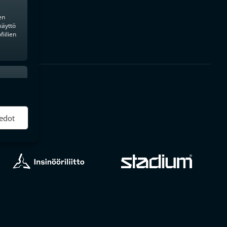
en
käyttö
iilien
ktiivinen
edot