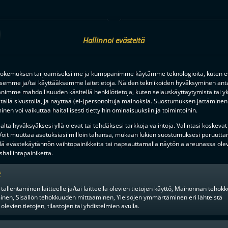
MIEHET
1KK SITTEN
Hallinnoi evästeitä
okemuksen tarjoamiseksi me ja kumppanimme käytämme teknologioita, kuten ev
ksemme ja/tai käyttääksemme laitetietoja. Näiden tekniikoiden hyväksyminen ant
imme mahdollisuuden käsitellä henkilötietoja, kuten selauskäyttäytymistä tai yks
KESÄN KOVIMMAT HANKINNAT?
tällä sivustolla, ja näyttää (ei-)personoituja mainoksia. Suostumuksen jättäminen 
Ä SEUROJEN JULKAISTUJA
KAKSINKERTAINEN SUOMEN ME
nen voi vaikuttaa haitallisesti tiettyihin ominaisuuksiin ja toimintoihin.
NTEITA
HAAPALA O2-JYVÄSKYLÄÄN
lta hyväksyäksesi yllä olevat tai tehdäksesi tarkkoja valintoja. Valintasi koskevat
 Voit muuttaa asetuksiasi milloin tahansa, mukaan lukien suostumuksesi peruutta
lä evästekäytännön vaihtopainikkeita tai napsauttamalla näytön alareunassa ole
hallintapainiketta.
t
 tallentaminen laitteelle ja/tai laitteella olevien tietojen käyttö, Mainonnan teho
inen, Sisällön tehokkuuden mittaaminen, Yleisöjen ymmärtäminen eri lähteistä
 olevien tietojen, tilastojen tai yhdistelmien avulla.
en alusta ratkaisuhetkiin asti.