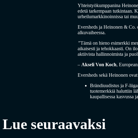
Yhteistyökumppanina Heinonen &
edetä tarkempaan tutkintaan. Kä
urheilumarkkinoinnissa tai muu
Eversheds ja Heinonen & Co. ova
alkuvaiheessa.
”
Tämä on hieno esimerkki merki
aikaisesti ja tehokkaasti. On i
aktiivista hallinnoimista ja puo
–
Akseli Von Koch
, European
Eversheds sekä Heinonen ovat ol
Brändiuudistus ja F-liig
tuotemerkkiä haluttiin l
kaupallisessa kasvussa ja
Lue seuraavaksi