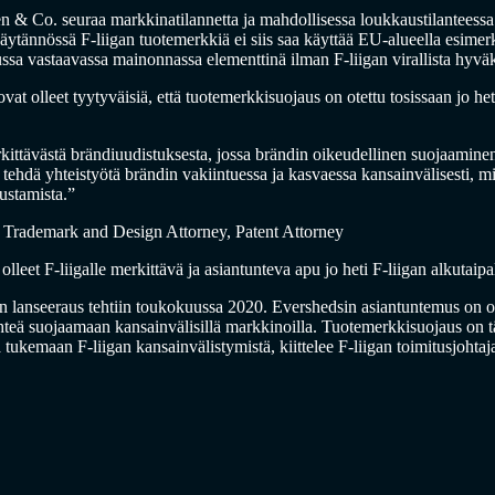
 Co. seuraa markkinatilannetta ja mahdollisessa loukkaustilanteessa F
ytännössä F-liigan tuotemerkkiä ei siis saa käyttää EU-alueella esimerki
ssa vastaavassa mainonnassa elementtinä ilman F-liigan virallista hyvä
t olleet tyytyväisiä, että tuotemerkkisuojaus on otettu tosissaan jo he
ttävästä brändiuudistuksesta, jossa brändin oikeudellinen suojaaminen
lo tehdä yhteistyötä brändin vakiintuessa ja kasvaessa kansainvälisesti, 
lustamista.”
 Trademark and Design Attorney, Patent Attorney
leet F-liigalle merkittävä ja asiantunteva apu jo heti F-liigan alkutaipal
an lanseeraus tehtiin toukokuussa 2020. Evershedsin asiantuntemus on 
ähteä suojaamaan kansainvälisillä markkinoilla. Tuotemerkkisuojaus on 
 tukemaan F-liigan kansainvälistymistä, kiittelee F-liigan toimitusjohtaj