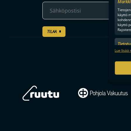
Markki
Tietojen 
käyttö m
kohdenne
käyttö p
Rajoitet
TILAA
Tietot
Mainonn
Lue lisää 
tietosu