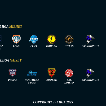
LIIGA
MIEHET
IAN
LASB
JYMY
INDIANS
HAWKS
ERÄVIIKINGIT
P
-LIIGA
NAISET
PIRKAT
NORTHERN
KOOVEE
FBC
ERÄVIIKINGIT
STARS
LOISTO
COPYRIGHT F-LIIGA 2025