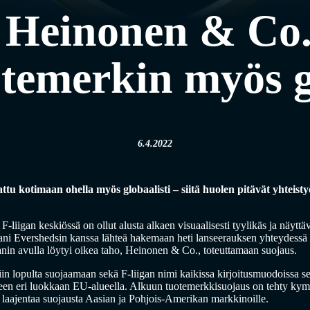
 Heinonen & Co.
otemerkin myös g
6.4.2022
attu kotimaan ohella myös globaalisti – siitä huolen pitävät yht
liigan keskiössä on ollut alusta alkaen visuaalisesti tyylikäs ja näyttä
ni Evershedsin kanssa lähteä hakemaan heti lanseerauksen yhteydessä b
in avulla löytyi oikea taho, Heinonen & Co., toteuttamaan suojaus.
tiin lopulta suojaamaan sekä F-liigan nimi kaikissa kirjoitusmuodoissa 
teen eri luokkaan EU-alueella. Alkuun tuotemerkkisuojaus on tehty ky
laajentaa suojausta Aasian ja Pohjois-Amerikan markkinoille.