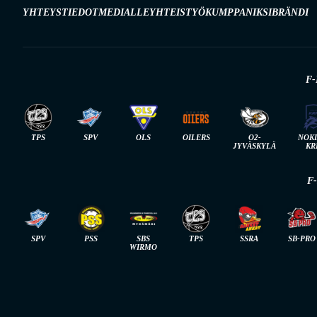
YHTEYSTIEDOT
MEDIALLE
YHTEISTYÖKUMPPANIKSI
BRÄNDI
F-
TPS
SPV
OLS
OILERS
O2-
NOK
JYVÄSKYLÄ
KR
F
SPV
PSS
SBS
TPS
SSRA
SB-PRO
WIRMO