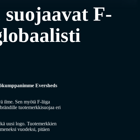
 suojaavat F-
lobaalisti
eistyökumppanimme Eversheds
vä ilme. Sen myötä F-liiga
rändille tuotemerkkisuojaa eri
sekä uusi logo. Tuotemerkkien
mmeneksi vuodeksi, pitäen