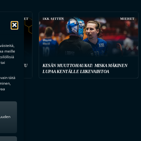
MIEHET
1KK SITTEN
MIEHET
ästeitä,
aa meille
ilöllisiä
tai
STARI ARTTU
KESÄN MUUTTOHAUKAT: MISKA MÄKINEN
LUPAA KENTÄLLE LIIKEVAIHTOA
 vain tätä
minen,
vaa
kkuuden