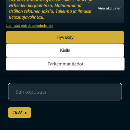
virheiden korjaaminen, Mainonnan ja
Aina aktiivinen
sisällön tekninen jakelu, Tallenna ja ilmaise
tietosuojavalintasi.
KESÄN MUUTTOHAUKAT: KÄÄNTYNYT VIRTA PALAUTTI
Lue lisää näistä tarkoituksista
MAAILMANMESTARINKIN OULUUN
Hyväksy
Kiellä
Tilaa uutiskirje
Tarkemmat tiedot
Saat kirjeen noin kerran kuukaudessa F-liigakauden alusta
ratkaisuhetkiin asti.
TILAA