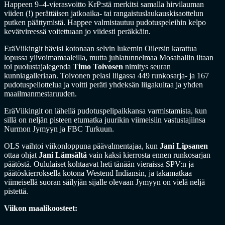
Happeen 9–4-vierasvoitto KrP:stä merkitsi samalla hirvilauman
viiden (!) perättäisen jatkoaika- tai rangaistuslaukauskisaottelun
putken päättymistä. Happee valmistautuu pudotuspeleihin kelpo
kevätvireessä voitettuaan jo viidesti peräkkäin.
EräViikingit hävisi kotonaan selvin lukemin Oilersin karattua
lopussa ylivoimamaaleilla, mutta juhlatunnelmaa Mosahallin iltaan
toi puolustajalegenda
Timo Toivosen
nimitys seuran
kunniagalleriaan. Toivonen pelasi liigassa 449 runkosarja- ja 167
pudotuspeliottelua ja voitti peräti yhdeksän liigakultaa ja yhden
maailmanmestaruuden.
EräViikingit on lähellä pudotuspelipaikkansa varmistamista, kun
sillä on neljän pisteen etumatka juurikin viimeisiin vastustajiinsa
Nurmon Jymyyn ja FBC Turkuun.
OLS vaihtoi viikonloppuna päävalmentajaa, kun
Jani Lipsanen
ottaa ohjat
Jani Lämsältä
vain kaksi kierrosta ennen runkosarjan
päätöstä. Oululaiset kohtaavat heti tänään vieraissa SPV:n ja
päätöskierroksella kotona Westend Indiansin, ja takamatkaa
viimeisellä suoran säilyjän sijalle olevaan Jymyyn on vielä neljä
pistettä.
Viikon maalikoosteet: