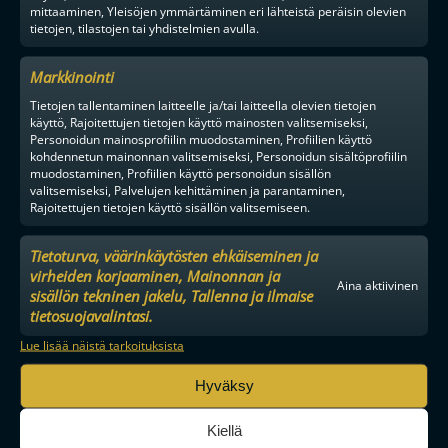
mittaaminen, Yleisöjen ymmärtäminen eri lähteistä peräisin olevien
tietojen, tilastojen tai yhdistelmien avulla.
Markkinointi
Tietojen tallentaminen laitteelle ja/tai laitteella olevien tietojen
käyttö, Rajoitettujen tietojen käyttö mainosten valitsemiseksi,
Personoidun mainosprofiilin muodostaminen, Profiilien käyttö
kohdennetun mainonnan valitsemiseksi, Personoidun sisältöprofiilin
muodostaminen, Profiilien käyttö personoidun sisällön
valitsemiseksi, Palvelujen kehittäminen ja parantaminen,
Rajoitettujen tietojen käyttö sisällön valitsemiseen.
Tietoturva, väärinkäytösten ehkäiseminen ja
virheiden korjaaminen, Mainonnan ja
Aina aktiivinen
sisällön tekninen jakelu, Tallenna ja ilmaise
tietosuojavalintasi.
Lue lisää näistä tarkoituksista
MAAILMAN VIIHDYTTÄVINTÄ SALIBANDYA
Hyväksy
Kiellä