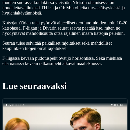
muuten suorassa kontaktissa yleisöön. Yleisön ottamisessa on
noudatettava tiukasti THL:n ja OKM:n ohjeita turvaetäisyyksistä ja
hygieniakäytännöistä.
Katsojamäärien rajat pyörivät alueelliset erot huomioiden noin 10-20
katsojassa. F-liigan ja Divarin seurat saavat päättää itse, miten ne
hyödyntävät mahdollisuutta ottaa rajallinen määrä katsojia peleihin.
Seuran tulee selvittää paikalliset rajoitukset sekä mahdolliset
kaupunkien tilojen omat rajoitukset.
F-liigassa kevään pudotuspelit ovat jo horisontissa. Sekä miehissä
että naisissa kevään ratkaisupelit alkavat maaliskuussa.
Lue seuraavaksi
1PV SITTEN
MIEHET