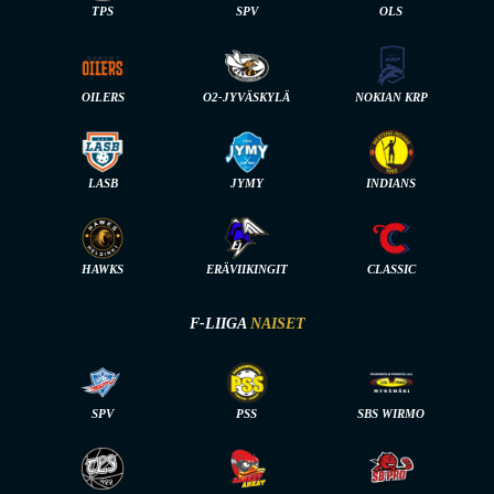
TPS
SPV
OLS
OILERS
O2-JYVÄSKYLÄ
NOKIAN KRP
LASB
JYMY
INDIANS
HAWKS
ERÄVIIKINGIT
CLASSIC
F-LIIGA
NAISET
SPV
PSS
SBS WIRMO