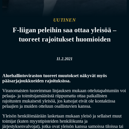
UUTINEN
F-liigan peleihin saa ottaa yleisöä –
tuoreet rajoitukset huomioiden
11.2.2021
Aluehallintoviraston tuoreet muutokset näkyvät myös
pääsarjajoukkueiden rajoituksissa.
Viranomaisten tuoreimman linjauksen mukaan ottelutapahtumiin voi
pelaaja- ja toimitsijamäärästä riippumatta ottaa paikallisten
rajoitusten mukaisesti yleisöä, jos katsojat eivät ole kontaktissa
pelaajien ja muiden otteluun osallistuvien kanssa.
Yleisön henkilömäärään lasketaan mukaan yleisö ja sellaiset muut
toimijat (kuten myyntipisteiden henkilökunta ja
järjestyksenvalvojat), jotka ovat yleisön kanssa samoissa tiloissa tai