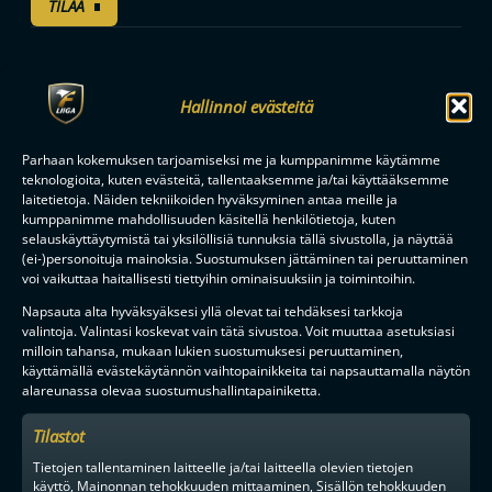
TILAA
F-LIIGAN
KUMPPANIT
Hallinnoi evästeitä
Parhaan kokemuksen tarjoamiseksi me ja kumppanimme käytämme
teknologioita, kuten evästeitä, tallentaaksemme ja/tai käyttääksemme
laitetietoja. Näiden tekniikoiden hyväksyminen antaa meille ja
kumppanimme mahdollisuuden käsitellä henkilötietoja, kuten
selauskäyttäytymistä tai yksilöllisiä tunnuksia tällä sivustolla, ja näyttää
(ei-)personoituja mainoksia. Suostumuksen jättäminen tai peruuttaminen
voi vaikuttaa haitallisesti tiettyihin ominaisuuksiin ja toimintoihin.
Napsauta alta hyväksyäksesi yllä olevat tai tehdäksesi tarkkoja
valintoja. Valintasi koskevat vain tätä sivustoa. Voit muuttaa asetuksiasi
milloin tahansa, mukaan lukien suostumuksesi peruuttaminen,
käyttämällä evästekäytännön vaihtopainikkeita tai napsauttamalla näytön
alareunassa olevaa suostumushallintapainiketta.
Tilastot
Tietojen tallentaminen laitteelle ja/tai laitteella olevien tietojen
käyttö, Mainonnan tehokkuuden mittaaminen, Sisällön tehokkuuden