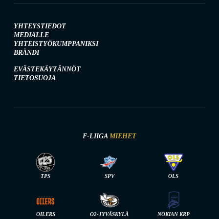
YHTEYSTIEDOT
MEDIALLE
YHTEISTYÖKUMPPANIKSI
BRÄNDI
EVÄSTEKÄYTÄNNÖT
TIETOSUOJA
F-LIIGA
MIEHET
TPS
SPV
OLS
OILERS
O2-JYVÄSKYLÄ
NOKIAN KRP