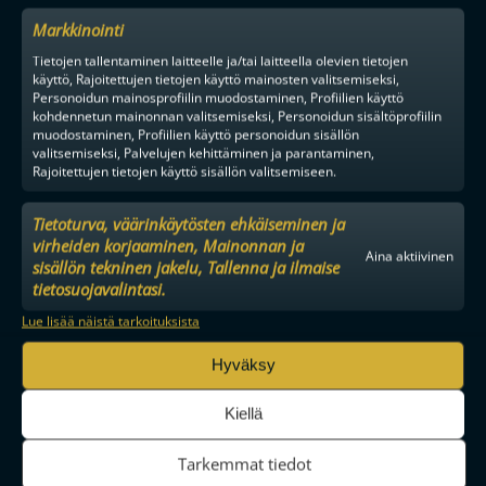
Markkinointi
Tietojen tallentaminen laitteelle ja/tai laitteella olevien tietojen
käyttö, Rajoitettujen tietojen käyttö mainosten valitsemiseksi,
Personoidun mainosprofiilin muodostaminen, Profiilien käyttö
kohdennetun mainonnan valitsemiseksi, Personoidun sisältöprofiilin
muodostaminen, Profiilien käyttö personoidun sisällön
valitsemiseksi, Palvelujen kehittäminen ja parantaminen,
Rajoitettujen tietojen käyttö sisällön valitsemiseen.
Tietoturva, väärinkäytösten ehkäiseminen ja
virheiden korjaaminen, Mainonnan ja
Aina aktiivinen
sisällön tekninen jakelu, Tallenna ja ilmaise
tietosuojavalintasi.
Lue lisää näistä tarkoituksista
Hyväksy
Kiellä
Tarkemmat tiedot