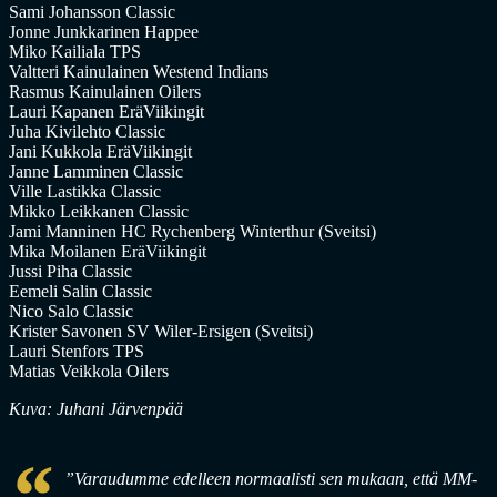
Sami Johansson Classic
Jonne Junkkarinen Happee
Miko Kailiala TPS
Valtteri Kainulainen Westend Indians
Rasmus Kainulainen Oilers
Lauri Kapanen EräViikingit
Juha Kivilehto Classic
Jani Kukkola EräViikingit
Janne Lamminen Classic
Ville Lastikka Classic
Mikko Leikkanen Classic
Jami Manninen HC Rychenberg Winterthur (Sveitsi)
Mika Moilanen EräViikingit
Jussi Piha Classic
Eemeli Salin Classic
Nico Salo Classic
Krister Savonen SV Wiler-Ersigen (Sveitsi)
Lauri Stenfors TPS
Matias Veikkola Oilers
Kuva: Juhani Järvenpää
”Varaudumme edelleen normaalisti sen mukaan, että MM-