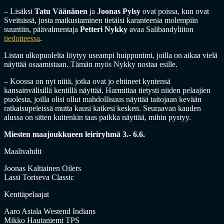
– Lisäksi
Tatu Väänänen
ja
Joonas Pylsy
ovat poissa, kun ovat
Sveitsissä, josta matkustaminen tietäisi karanteenia molempiin
suuntiin, päävalmentaja
Petteri Nykky
avaa Salibandyliiton
tiedotteessa
.
Listan ulkopuolelta löytyy useampi huippunimi, joilla on aikaa vielä
näyttää osaamistaan. Tämän myös Nykky nostaa esille.
– Koossa on nyt niitä, jotka ovat jo ehtineet kyntensä
kansainvälisillä kentillä näyttää. Harmittaa tietysti niiden pelaajien
puolesta, joilla olisi ollut mahdollisuus näyttää taitojaan kevään
ratkaisupeleissä mutta kausi katkesi kesken. Seuraavan kauden
alussa on sitten kuitenkin taas paikka näyttää, mihin pystyy.
Miesten maajoukkueen leiriryhmä 3.- 6.6.
Maalivahdit
Joonas Kaltiainen Oilers
Lassi Toriseva Classic
Kenttäpelaajat
Aaro Astala Westend Indians
Mikko Hautaniemi TPS