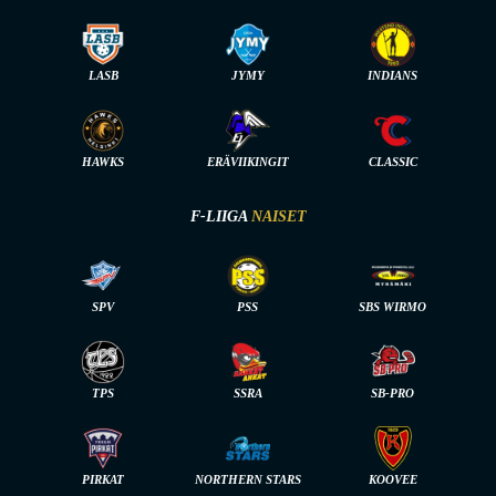
LASB
JYMY
INDIANS
HAWKS
ERÄVIIKINGIT
CLASSIC
F-LIIGA
NAISET
SPV
PSS
SBS WIRMO
TPS
SSRA
SB-PRO
PIRKAT
NORTHERN STARS
KOOVEE