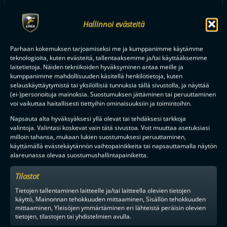
FINAALIUUSINTA PORISSA, HUIPPUPELEJÄ ESPOOSSA – F-
LIIGAN PRESEASON TARJOILEE TUHDIN KATTAUKSEN
Hallinnoi evästeitä
HUIPPUVIIHDETTÄ
Parhaan kokemuksen tarjoamiseksi me ja kumppanimme käytämme
teknologioita, kuten evästeitä, tallentaaksemme ja/tai käyttääksemme
laitetietoja. Näiden tekniikoiden hyväksyminen antaa meille ja
kumppanimme mahdollisuuden käsitellä henkilötietoja, kuten
Tilaa uutiskirje
selauskäyttäytymistä tai yksilöllisiä tunnuksia tällä sivustolla, ja näyttää
(ei-)personoituja mainoksia. Suostumuksen jättäminen tai peruuttaminen
Saat kirjeen noin kerran kuukaudessa F-liigakauden alusta
voi vaikuttaa haitallisesti tiettyihin ominaisuuksiin ja toimintoihin.
ratkaisuhetkiin asti.
Napsauta alta hyväksyäksesi yllä olevat tai tehdäksesi tarkkoja
valintoja. Valintasi koskevat vain tätä sivustoa. Voit muuttaa asetuksiasi
milloin tahansa, mukaan lukien suostumuksesi peruuttaminen,
käyttämällä evästekäytännön vaihtopainikkeita tai napsauttamalla näytön
alareunassa olevaa suostumushallintapainiketta.
Tilastot
TILAA
Tietojen tallentaminen laitteelle ja/tai laitteella olevien tietojen
käyttö, Mainonnan tehokkuuden mittaaminen, Sisällön tehokkuuden
mittaaminen, Yleisöjen ymmärtäminen eri lähteistä peräisin olevien
F-LIIGAN
KUMPPANIT
tietojen, tilastojen tai yhdistelmien avulla.