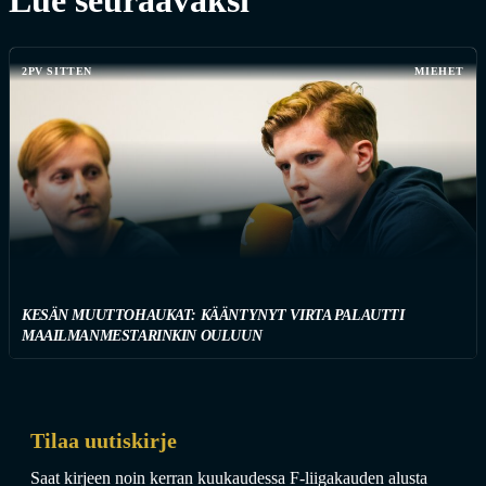
Lue seuraavaksi
2PV SITTEN
MIEHET
KESÄN MUUTTOHAUKAT: KÄÄNTYNYT VIRTA PALAUTTI
MAAILMANMESTARINKIN OULUUN
Tilaa uutiskirje
Saat kirjeen noin kerran kuukaudessa F-liigakauden alusta