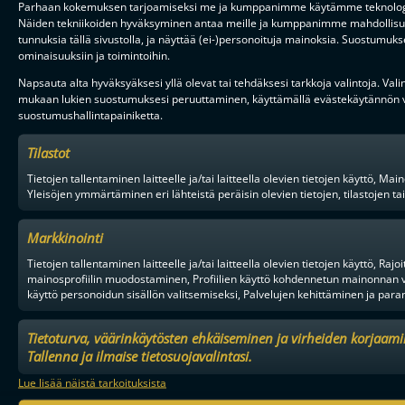
Parhaan kokemuksen tarjoamiseksi me ja kumppanimme käytämme teknologioit
Näiden tekniikoiden hyväksyminen antaa meille ja kumppanimme mahdollisuuden 
tunnuksia tällä sivustolla, ja näyttää (ei-)personoituja mainoksia. Suostumukse
ominaisuuksiin ja toimintoihin.
Napsauta alta hyväksyäksesi yllä olevat tai tehdäksesi tarkkoja valintoja. Vali
mukaan lukien suostumuksesi peruuttaminen, käyttämällä evästekäytännön va
suostumushallintapainiketta.
Tilastot
Tietojen tallentaminen laitteelle ja/tai laitteella olevien tietojen käyttö
Yleisöjen ymmärtäminen eri lähteistä peräisin olevien tietojen, tilastojen ta
Markkinointi
Tietojen tallentaminen laitteelle ja/tai laitteella olevien tietojen käyttö, Ra
mainosprofiilin muodostaminen, Profiilien käyttö kohdennetun mainonnan va
käyttö personoidun sisällön valitsemiseksi, Palvelujen kehittäminen ja paran
Tietoturva, väärinkäytösten ehkäiseminen ja virheiden korjaami
Tallenna ja ilmaise tietosuojavalintasi.
Lue lisää näistä tarkoituksista