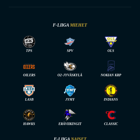
F-LIIGA
MIEHET
TPS
SPV
OLS
OILERS
O2-JYVÄSKYLÄ
NOKIAN KRP
LASB
JYMY
INDIANS
HAWKS
ERÄVIIKINGIT
CLASSIC
F-LIIGA
NAISET