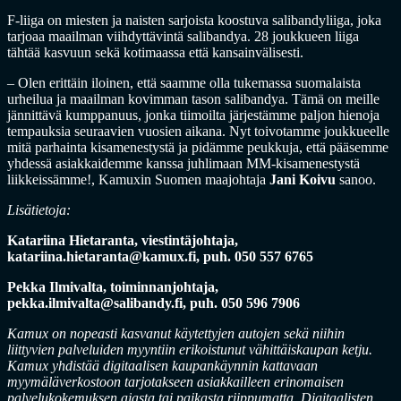
F-liiga on miesten ja naisten sarjoista koostuva salibandyliiga, joka
tarjoaa maailman viihdyttävintä salibandya. 28 joukkueen liiga
tähtää kasvuun sekä kotimaassa että kansainvälisesti.
– Olen erittäin iloinen, että saamme olla tukemassa suomalaista
urheilua ja maailman kovimman tason salibandya. Tämä on meille
jännittävä kumppanuus, jonka tiimoilta järjestämme paljon hienoja
tempauksia seuraavien vuosien aikana. Nyt toivotamme joukkueelle
mitä parhainta kisamenestystä ja pidämme peukkuja, että pääsemme
yhdessä asiakkaidemme kanssa juhlimaan MM-kisamenestystä
liikkeissämme!, Kamuxin Suomen maajohtaja
Jani Koivu
sanoo.
Lisätietoja:
Katariina Hietaranta, viestintäjohtaja,
katariina.hietaranta@kamux.fi
, puh. 050 557 6765
Pekka Ilmivalta, toiminnanjohtaja,
pekka.ilmivalta@salibandy.fi
, puh. 050 596 7906
Kamux on nopeasti kasvanut käytettyjen autojen sekä niihin
liittyvien palveluiden myyntiin erikoistunut vähittäiskaupan ketju.
Kamux yhdistää digitaalisen kaupankäynnin kattavaan
myymäläverkostoon tarjotakseen asiakkailleen erinomaisen
palvelukokemuksen ajasta tai paikasta riippumatta. Digitaalisten