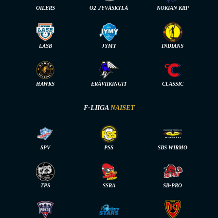
OILERS
O2-JYVÄSKYLÄ
NOKIAN KRP
LASB
JYMY
INDIANS
HAWKS
ERÄVIIKINGIT
CLASSIC
F-LIIGA
NAISET
SPV
PSS
SBS WIRMO
TPS
SSRA
SB-PRO