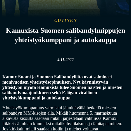
UUTINEN
Kamuxista Suomen salibandyhuippujen
yhteistyökumppani ja autokauppa
4.11.2022
Kamux Suomi ja Suomen Salibandyliitto ovat solmineet
monivuotisen yhteistyösopimuksen. Nyt käynnistyvän
yhteistyön myötä Kamuxista tulee Suomen naisten ja miesten
salibandymaajoukkueen sekä F-liigan virallinen
yhteistyökumppani ja autokauppa.
Yhteistyökumppanuus varmistui jännittävällä hetkellä miesten
salibandyn MM-kisojen alla. Mikäli huomenna 5. marraskuuta
alkavista kisoista saadaan mitali, järjestetään valituissa Kamux-
liikkeissä juhlan kunniaksi mitalikahvitilaisuus ja fanitapaaminen.
Jos kirkkain mitali saadaan kotiin ja miehet voittavat