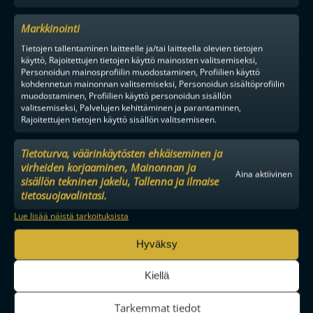
Markkinointi
Tietojen tallentaminen laitteelle ja/tai laitteella olevien tietojen
käyttö, Rajoitettujen tietojen käyttö mainosten valitsemiseksi,
Personoidun mainosprofiilin muodostaminen, Profiilien käyttö
kohdennetun mainonnan valitsemiseksi, Personoidun sisältöprofiilin
muodostaminen, Profiilien käyttö personoidun sisällön
valitsemiseksi, Palvelujen kehittäminen ja parantaminen,
Rajoitettujen tietojen käyttö sisällön valitsemiseen.
Tietoturva, väärinkäytösten ehkäiseminen ja
virheiden korjaaminen, Mainonnan ja
Aina aktiivinen
sisällön tekninen jakelu, Tallenna ja ilmaise
tietosuojavalintasi.
Lue lisää näistä tarkoituksista
Hyväksy
Kiellä
Tarkemmat tiedot