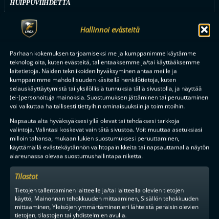
HUIPPUVIIHDETTÄ
Hallinnoi evästeitä
Tilaa uutiskirje
Parhaan kokemuksen tarjoamiseksi me ja kumppanimme käytämme
teknologioita, kuten evästeitä, tallentaaksemme ja/tai käyttääksemme
Saat kirjeen noin kerran kuukaudessa F-liigakauden alusta
laitetietoja. Näiden tekniikoiden hyväksyminen antaa meille ja
ratkaisuhetkiin asti.
kumppanimme mahdollisuuden käsitellä henkilötietoja, kuten
selauskäyttäytymistä tai yksilöllisiä tunnuksia tällä sivustolla, ja näyttää
(ei-)personoituja mainoksia. Suostumuksen jättäminen tai peruuttaminen
voi vaikuttaa haitallisesti tiettyihin ominaisuuksiin ja toimintoihin.
Napsauta alta hyväksyäksesi yllä olevat tai tehdäksesi tarkkoja
valintoja. Valintasi koskevat vain tätä sivustoa. Voit muuttaa asetuksiasi
milloin tahansa, mukaan lukien suostumuksesi peruuttaminen,
käyttämällä evästekäytännön vaihtopainikkeita tai napsauttamalla näytön
TILAA
alareunassa olevaa suostumushallintapainiketta.
Tilastot
F-LIIGAN
KUMPPANIT
Tietojen tallentaminen laitteelle ja/tai laitteella olevien tietojen
käyttö, Mainonnan tehokkuuden mittaaminen, Sisällön tehokkuuden
mittaaminen, Yleisöjen ymmärtäminen eri lähteistä peräisin olevien
tietojen, tilastojen tai yhdistelmien avulla.