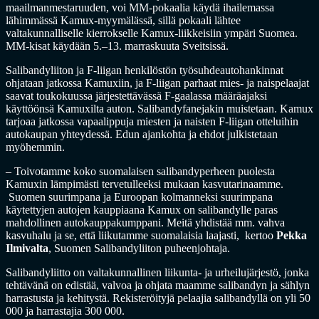
maailmanmestaruuden, voi MM-pokaalia käydä ihailemassa
lähimmässä Kamux-myymälässä, sillä pokaali lähtee
valtakunnalliselle kierrokselle Kamux-liikkeisiin ympäri Suomea.
MM-kisat käydään 5.–13. marraskuuta Sveitsissä.
Salibandyliiton ja F-liigan henkilöstön työsuhdeautohankinnat
ohjataan jatkossa Kamuxiin, ja F-liigan parhaat mies- ja naispelaajat
saavat toukokuussa järjestettävässä F-gaalassa määräajaksi
käyttöönsä Kamuxilta auton. Salibandyfanejakin muistetaan. Kamux
tarjoaa jatkossa vapaalippuja miesten ja naisten F-liigan otteluihin
autokaupan yhteydessä. Edun ajankohta ja ehdot julkistetaan
myöhemmin.
– Toivotamme koko suomalaisen salibandyperheen puolesta
Kamuxin lämpimästi tervetulleeksi mukaan kasvutarinaamme.
Suomen suurimpana ja Euroopan kolmanneksi suurimpana
käytettyjen autojen kauppiaana Kamux on salibandylle paras
mahdollinen autokauppakumppani. Meitä yhdistää mm. vahva
kasvuhalu ja se, että liikutamme suomalaisia laajasti, kertoo
Pekka
Ilmivalta
, Suomen Salibandyliiton puheenjohtaja.
Salibandyliitto on valtakunnallinen liikunta- ja urheilujärjestö, jonka
tehtävänä on edistää, valvoa ja ohjata maamme salibandyn ja sählyn
harrastusta ja kehitystä. Rekisteröityjä pelaajia salibandyllä on yli 50
000 ja harrastajia 300 000.