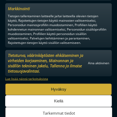
Markkinointi
Tietojen tallentaminen laitteelle ja/tai laitteella olevien tietojen
käyttö, Rajoitettujen tietojen käyttö mainosten valitsemiseksi,
Personoidun mainosprofiilin muodostaminen, Profiilien käyttö
kohdennetun mainonnan valitsemiseksi, Personoidun sisältöprofiilin
muodostaminen, Profiilien käyttö personoidun sisällön
valitsemiseksi, Palvelujen kehittäminen ja parantaminen,
Rajoitettujen tietojen käyttö sisällön valitsemiseen.
Tietoturva, väärinkäytösten ehkäiseminen ja
virheiden korjaaminen, Mainonnan ja
Aina aktiivinen
sisällön tekninen jakelu, Tallenna ja ilmaise
tietosuojavalintasi.
MAAILMAN VIIHDYTTÄVINTÄ SALIBANDYA
Lue lisää näistä tarkoituksista
Hyväksy
SEURAA MEITÄ SOMESSA
Kiellä
Tarkemmat tiedot