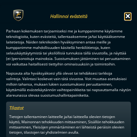
Hallinnoi evästeitä
Parhaan kokemuksen tarjoamiseksi me ja kumppanimme käytämme
teknologioita, kuten evästeitä, tallentaaksemme ja/tai käyttääksemme
laitetietoja. Näiden tekniikoiden hyväksyminen antaa meille ja
kumppanimme mahdollisuuden käsitellä henkilötietoja, kuten
selauskäyttäytymistä tai yksilöllisiä tunnuksia tällä sivustolla, ja näyttää
(ei-)personoituja mainoksia. Suostumuksen jättäminen tai peruuttaminen
voi vaikuttaa haitallisesti tiettyihin ominaisuuksiin ja toimintoihin.
Napsauta alta hyväksyäksesi yllä olevat tai tehdäksesi tarkkoja
valintoja. Valintasi koskevat vain tätä sivustoa. Voit muuttaa asetuksiasi
milloin tahansa, mukaan lukien suostumuksesi peruuttaminen,
käyttämällä evästekäytännön vaihtopainikkeita tai napsauttamalla näytön
alareunassa olevaa suostumushallintapainiketta.
Tilastot
Tietojen tallentaminen laitteelle ja/tai laitteella olevien tietojen
käyttö, Mainonnan tehokkuuden mittaaminen, Sisällön tehokkuuden
mittaaminen, Yleisöjen ymmärtäminen eri lähteistä peräisin olevien
tietojen, tilastojen tai yhdistelmien avulla.