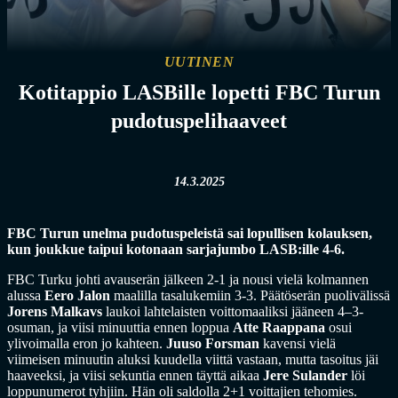
UUTINEN
Kotitappio LASBille lopetti FBC Turun
pudotuspelihaaveet
14.3.2025
FBC Turun unelma pudotuspeleistä sai lopullisen kolauksen,
kun joukkue taipui kotonaan sarjajumbo LASB:ille 4-6.
FBC Turku johti avauserän jälkeen 2-1 ja nousi vielä kolmannen
alussa
Eero Jalon
maalilla tasalukemiin 3-3. Päätöserän puolivälissä
Jorens Malkavs
laukoi lahtelaisten voittomaaliksi jääneen 4–3-
osuman, ja viisi minuuttia ennen loppua
Atte Raappana
osui
ylivoimalla eron jo kahteen.
Juuso Forsman
kavensi vielä
viimeisen minuutin aluksi kuudella viittä vastaan, mutta tasoitus jäi
haaveeksi, ja viisi sekuntia ennen täyttä aikaa
Jere Sulander
löi
loppunumerot tyhjiin. Hän oli saldolla 2+1 voittajien tehomies.