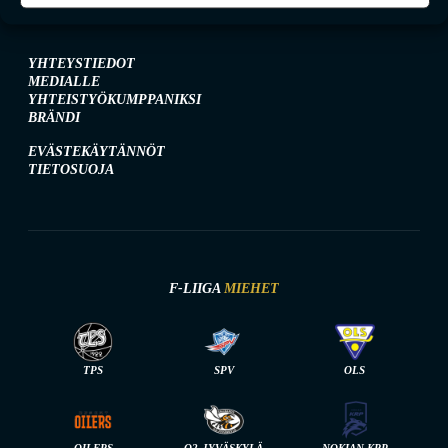
YHTEYSTIEDOT
MEDIALLE
YHTEISTYÖKUMPPANIKSI
BRÄNDI
EVÄSTEKÄYTÄNNÖT
TIETOSUOJA
F-LIIGA
MIEHET
TPS
SPV
OLS
OILERS
O2-JYVÄSKYLÄ
NOKIAN KRP