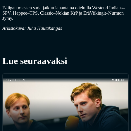
F-liigan miesten sarja jatkuu lauantaina otteluilla Westend Indians–
SPV, Happee–TPS, Classic–Nokian KrP ja EräViikingit–Nurmon
Jymy.
Arkistokuva: Juha Hautakangas
Lue seuraavaksi
3PV SITTEN
MIEHET