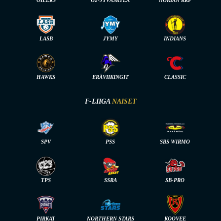
LASB
JYMY
INDIANS
HAWKS
ERÄVIIKINGIT
CLASSIC
F-LIIGA
NAISET
SPV
PSS
SBS WIRMO
TPS
SSRA
SB-PRO
PIRKAT
NORTHERN STARS
KOOVEE