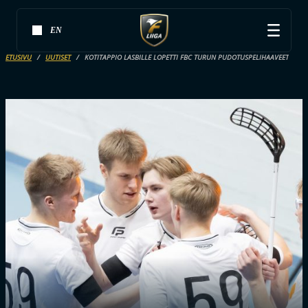
EN
ETUSIVU
UUTISET
KOTITAPPIO LASBILLE LOPETTI FBC TURUN PUDOTUSPELIHAAVEET